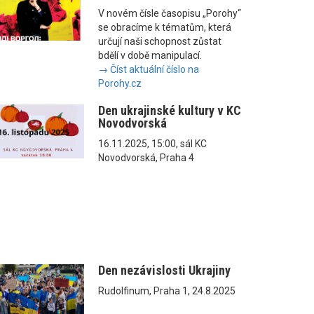
V novém čísle časopisu „Porohy“
se obracíme k tématům, která
určují naši schopnost zůstat
bdělí v době manipulací.
→ Číst aktuální číslo na
Porohy.cz
Den ukrajinské kultury v KC
Novodvorská
16.11.2025, 15:00, sál KC
Novodvorská, Praha 4
Den nezávislosti Ukrajiny
Rudolfinum, Praha 1, 24.8.2025