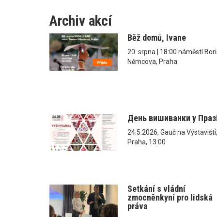
Archiv akcí
Běž domů, Ivane
20. srpna | 18:00 náměstí Bor
Němcova, Praha
День вишиванки у Праз
24.5.2026, Gauč na Výstavišti
Praha, 13:00
Setkání s vládní
zmocněnkyní pro lidská
práva