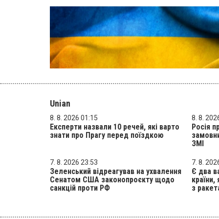
Unian
8. 8. 2026 01:15
8. 8. 202
Експерти назвали 10 речей, які варто
Росія п
знати про Прагу перед поїздкою
замовни
ЗМІ
7. 8. 2026 23:53
7. 8. 202
Зеленський відреагував на ухвалення
Є два в
Сенатом США законопроєкту щодо
країни,
санкцій проти РФ
з ракет