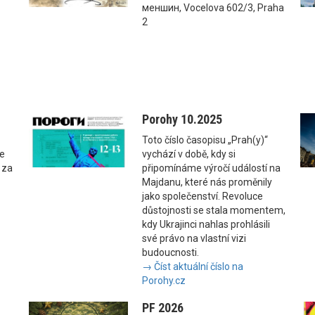
меншин, Vocelova 602/3, Praha
2
Porohy 10.2025
Toto číslo časopisu „Prah(y)“
se
vychází v době, kdy si
 za
připomínáme výročí událostí na
Majdanu, které nás proměnily
jako společenství. Revoluce
důstojnosti se stala momentem,
kdy Ukrajinci nahlas prohlásili
své právo na vlastní vizi
budoucnosti.
→ Číst aktuální číslo na
Porohy.cz
PF 2026