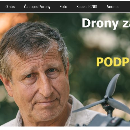
O nás
Časopis Porohy
Foto
Kapela IGNIS
Anonce