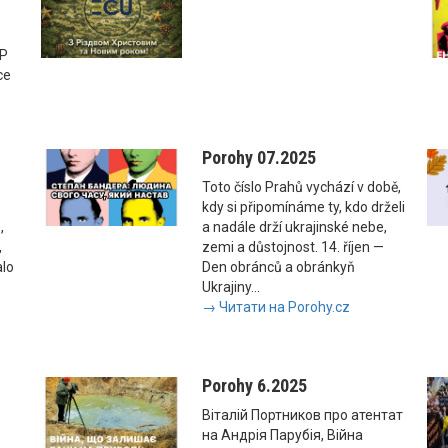
SP
ce
Porohy 07.2025
Toto číslo Prahů vychází v době,
kdy si připomínáme ty, kdo drželi
,
a nadále drží ukrajinské nebe,
,
zemi a důstojnost. 14. říjen —
alo
Den obránců a obránkyň
Ukrajiny...
→ Читати на Porohy.cz
Porohy 6.2025
Віталій Портников про атентат
на Андрія Парубія, Війна