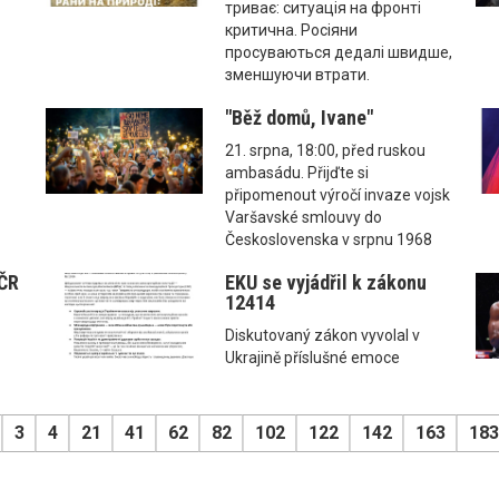
триває: ситуація на фронті
критична. Росіяни
просуваються дедалі швидше,
зменшуючи втрати.
"Běž domů, Ivane"
21. srpna, 18:00, před ruskou
ambasádu. Přijďte si
připomenout výročí invaze vojsk
Varšavské smlouvy do
Československa v srpnu 1968
 ČR
EKU se vyjádřil k zákonu
12414
Diskutovaný zákon vyvolal v
Ukrajině příslušné emoce
3
4
21
41
62
82
102
122
142
163
183