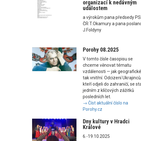
organizací k nedávným
událostem
a výrokům pana předsedy P
ČR T.Okamury a pana poslan
J.Foldyny
Porohy 08.2025
V tomto čísle časopisu se
chceme věnovat tématu
vzdálenosti — jak geografické
tak vnitřní. Odcizení Ukrajinců
kteří odjeli do zahraničí, se st
jedním z klíčových zážitků
posledních let.
→ Číst aktuální číslo na
Porohy.cz
Dny kultury v Hradci
Králové
6.-19.10.2025