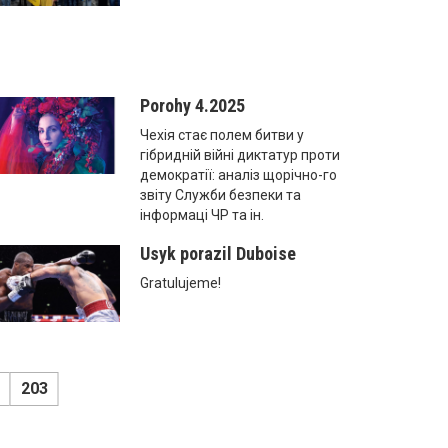
Porohy 4.2025
Чехія стає полем битви у
гібридній війні диктатур проти
демократії: аналіз щорічно-го
звіту Служби безпеки та
інформаці ЧР та ін.
Usyk porazil Duboise
Gratulujeme!
203