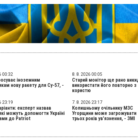
6 00:32
8. 8. 2026 00:05
росуває іноземним
Старий монітор ще рано вики
кам нову ракету для Су-57, -
використати його повторно з
користю
6 23:19
7. 8. 2026 23:17
аріанти: експерт назвав
Колишньому очільнику МЗС
 які можуть допомогти Україні
Угорщини може загрожувати
ами до Patriot
трьох років ув'язнення, - ЗМІ