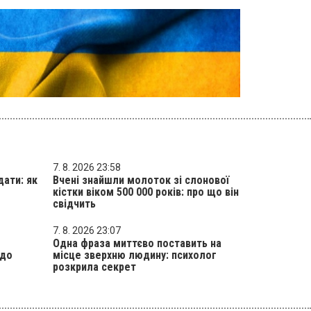
7. 8. 2026 23:58
дати: як
Вчені знайшли молоток зі слонової
кістки віком 500 000 років: про що він
свідчить
7. 8. 2026 23:07
Одна фраза миттєво поставить на
 до
місце зверхню людину: психолог
розкрила секрет