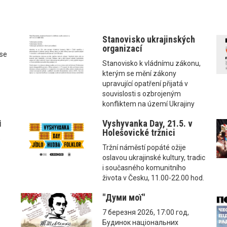
Stanovisko ukrajinských
organizací
ise
Stanovisko k vládnímu zákonu,
kterým se mění zákony
upravující opatření přijatá v
souvislosti s ozbrojeným
konfliktem na území Ukrajiny
і
Vyshyvanka Day, 21.5. v
Holešovické tržnici
,
Tržní náměstí popáté ožije
oslavou ukrajinské kultury, tradic
i současného komunitního
života v Česku, 11.00-22.00 hod.
"Думи мої"
7 березня 2026, 17:00 год,
Будинок національних