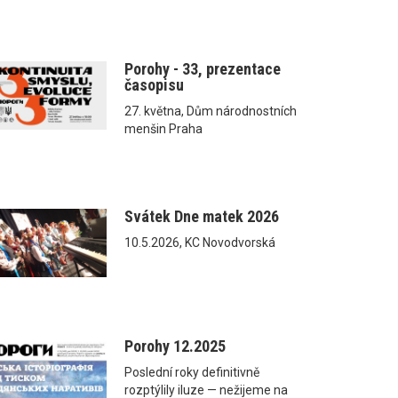
Porohy - 33, prezentace
časopisu
27. května, Dům národnostních
menšin Praha
Svátek Dne matek 2026
10.5.2026, KC Novodvorská
Porohy 12.2025
Poslední roky definitivně
rozptýlily iluze — nežijeme na