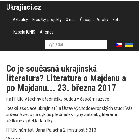
Ukrajinci.cz
Aktuality
Kroužky, projekty
O nás
Časopis Porohy
Foto
Kapela IGNIS
Anonce
Co je současná ukrajinská
literatura? Literatura o Majdanu a
po Majdanu... 23. března 2017
na FF UK. Všechny přednášky budou v českém jazyce.
Česká asociace ukrajinistů a Ústav východoevropských studií Vás
srdečně zvou na cyklus přednášek Iryny Zabiiaky, literární
vědkyně a překladatelky.
FF UK, náměstí Jana Palacha 2, místnost č.313