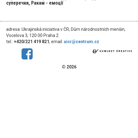
суперечки, Ракам - емоції
adresa: Ukrajinská iniciativa v ČR, Dům národnostních menšin,
Vocelova 3, 120 00 Praha 2
tel.:
+420/221 419 821
, email:
uicr@centrum.cz
© 2026