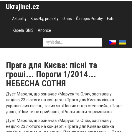
Ukrajinci.cz
Aktuality
Kroužky, projekty
O nás
Časopis Porohy
Foto
Kapela IGNIS
Anonce
Прага для Києва: пісні та
гроші... Пороги 1/2014...
НЕБЕСНА СОТНЯ
Дует Мароля, що означає «Маруся та Оля», заспівав у
неділю 23 лютого на концерті «Прага для Києва» кілька
українських пісень, таких як «Повіяв вітер степовий», «Паде
дощ», «Чом ти не прийшов», «Рости рости черемшино».
Дует Мароля, що означає «Маруся та Оля», заспівав у
неділю 23 лютого на концерті «Прага для Києва» кілька