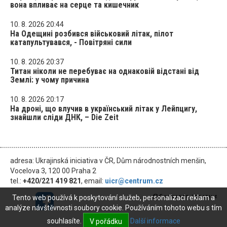
вона впливає на серце та кишечник
10. 8. 2026 20:44
На Одещині розбився військовий літак, пілот
катапультувався, - Повітряні сили
10. 8. 2026 20:37
Титан ніколи не перебуває на однаковій відстані від
Землі: у чому причина
10. 8. 2026 20:17
На дроні, що влучив в український літак у Лейпцигу,
знайшли сліди ДНК, – Die Zeit
adresa: Ukrajinská iniciativa v ČR, Dům národnostních menšin,
Vocelova 3, 120 00 Praha 2
tel.:
+420/221 419 821
, email:
uicr@centrum.cz
Tento web používá k poskytování služeb, personalizaci reklam a
analýze návštěvnosti soubory cookie. Používáním tohoto webu s tím
souhlasíte.
Další informace
V pořádku
© 2026