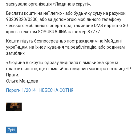
заснувала організація «Людина в скруті».
Вислати кошти на неї легко - або будь-яку суму на рахунок
93209320/0300, або за допомогою мобільного телефону
чеського мобільного оператора, так зване DMS вартістю 30
крон із текстом SOSUKRAJINA на номер 87777.
Кошти підуть безпосередньо постраждалим на Майдані
українцям, на їхнє лікування та реабілітацію, або родинам
загиблих.
«Людина в скруті» одразу виділила півмільйона крон із
власних коштів, ще півмільйона виділив магістрат столиці ЧР
Праги.
Ольга Мандова
Пороги 1/2014... НЕБЕСНА СОТНЯ
Zpět