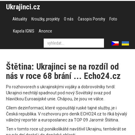
Ukrajinci.cz
Aktuality
Kroužky, projekty
O nás
Časopis Porohy
Foto
Kapela IGNIS
Anonce
Štětina: Ukrajinci se na rozdíl od
nás v roce 68 brání ... Echo24.cz
Po rozhovorech s ukrajinskými vojáky a dobrovolníky tvrdí:
Ukrajinci nechtějí spadnout pod nový Sovětský svaz pod
hlavičkou Euroasijské unie. Chápou, že jsou ve válce.
Cílem dezinformací, které vypouštějí ruské tajné služby, je i
Česká republika. V rozhovoru pro deník ECHO24.cz to říká bývalý
válečný reportér a europoslanec za TOP 09 Jaromír Štětina.
Ten v tomto roce už poněkolikáté navštívil Ukrajinu, tentokrát se