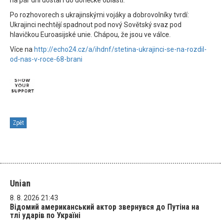
na pár dní dostal i do doněcké oblasti.
Po rozhovorech s ukrajinskými vojáky a dobrovolníky tvrdí:
Ukrajinci nechtějí spadnout pod nový Sovětský svaz pod
hlavičkou Euroasijské unie. Chápou, že jsou ve válce.
Více na
http://echo24.cz/a/ihdnf/stetina-ukrajinci-se-na-rozdil-
od-nas-v-roce-68-brani
Zpět
Unian
8. 8. 2026 21:43
Відомий американський актор звернувся до Путіна на
тлі ударів по Україні