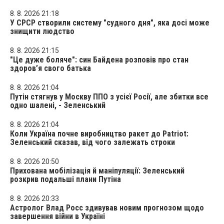
8. 8. 2026 21:18
У СРСР створили систему "судного дня", яка досі може
знищити людство
8. 8. 2026 21:15
"Це дуже боляче": син Байдена розповів про стан
здоров’я свого батька
8. 8. 2026 21:04
Путін стягнув у Москву ППО з усієї Росії, але збитки все
одно шалені, - Зеленський
8. 8. 2026 21:04
Коли Україна почне виробництво ракет до Patriot:
Зеленський сказав, від чого залежать строки
8. 8. 2026 20:50
Прихована мобілізація й маніпуляції: Зеленський
розкрив подальші плани Путіна
8. 8. 2026 20:33
Астролог Влад Росс здивував новим прогнозом щодо
завершення війни в Україні