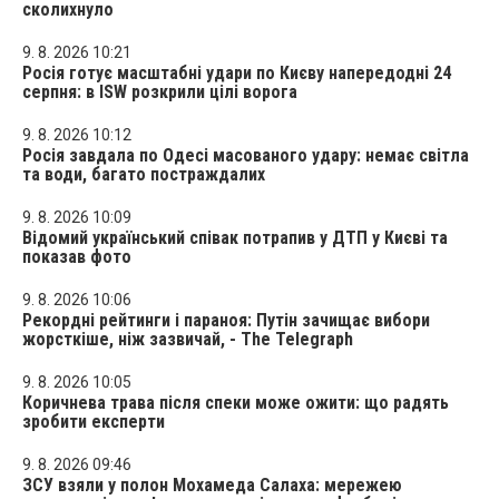
сколихнуло
9. 8. 2026 10:21
Росія готує масштабні удари по Києву напередодні 24
серпня: в ISW розкрили цілі ворога
9. 8. 2026 10:12
Росія завдала по Одесі масованого удару: немає світла
та води, багато постраждалих
9. 8. 2026 10:09
Відомий український співак потрапив у ДТП у Києві та
показав фото
9. 8. 2026 10:06
Рекордні рейтинги і параноя: Путін зачищає вибори
жорсткіше, ніж зазвичай, - The Telegraph
9. 8. 2026 10:05
Коричнева трава після спеки може ожити: що радять
зробити експерти
9. 8. 2026 09:46
ЗСУ взяли у полон Мохамеда Салаха: мережею