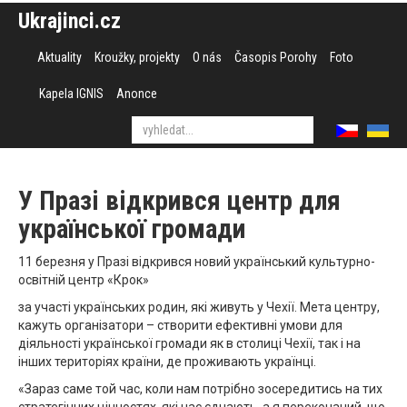
Ukrajinci.cz
Aktuality
Kroužky, projekty
O nás
Časopis Porohy
Foto
Kapela IGNIS
Anonce
У Празі відкрився центр для
української громади
11 березня у Празі відкрився новий український культурно-
освітній центр «Крок»
за участі українських родин, які живуть у Чехії. Мета центру,
кажуть організатори – створити ефективні умови для
діяльності української громади як в столиці Чехії, так і на
інших територіях країни, де проживають українці.
«Зараз саме той час, коли нам потрібно зосередитись на тих