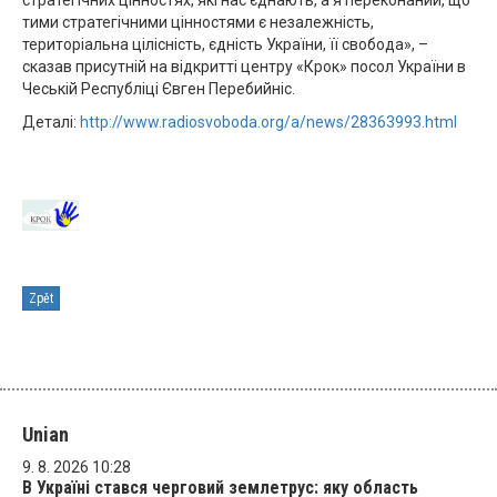
стратегічних цінностях, які нас єднають, а я переконаний, що
тими стратегічними цінностями є незалежність,
територіальна цілісність, єдність України, її свобода», –
сказав присутній на відкритті центру «Крок» посол України в
Чеській Республіці Євген Перебийніс.
Деталі:
http://www.radiosvoboda.org/a/news/28363993.html
Zpět
Unian
9. 8. 2026 10:28
В Україні стався черговий землетрус: яку область