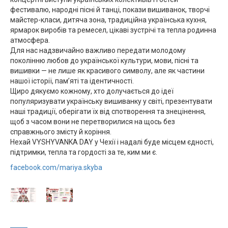
фестивалю, народні пісні й танці, покази вишиванок, творчі
майстер-класи, дитяча зона, традиційна українська кухня,
ярмарок виробів та ремесел, цікаві зустрічі та тепла родинна
атмосфера.
Для нас надзвичайно важливо передати молодому
поколінню любов до української культури, мови, пісні та
вишивки — не лише як красивого символу, але як частини
нашої історії, пам’яті та ідентичності.
Щиро дякуємо кожному, хто долучається до ідеї
популяризувати українську вишиванку у світі, презентувати
наші традиції, оберігати їх від спотворення та знецінення,
щоб з часом вони не перетворилися на щось без
справжнього змісту й коріння.
Нехай VYSHYVANKA DAY у Чехії і надалі буде місцем єдності,
підтримки, тепла та гордості за те, ким ми є.
facebook.com/mariya.skyba