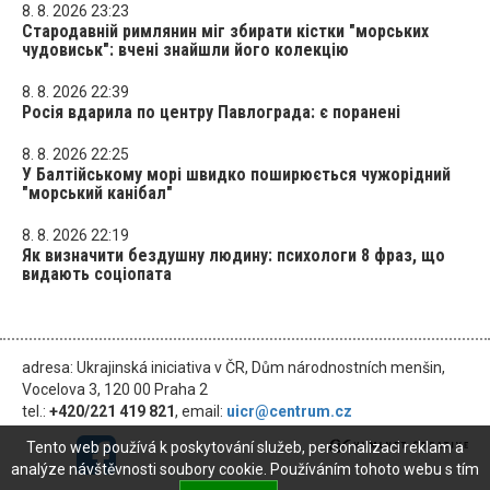
8. 8. 2026 23:23
Стародавній римлянин міг збирати кістки "морських
чудовиськ": вчені знайшли його колекцію
8. 8. 2026 22:39
Росія вдарила по центру Павлограда: є поранені
8. 8. 2026 22:25
У Балтійському морі швидко поширюється чужорідний
"морський канібал"
8. 8. 2026 22:19
Як визначити бездушну людину: психологи 8 фраз, що
видають соціопата
adresa: Ukrajinská iniciativa v ČR, Dům národnostních menšin,
Vocelova 3, 120 00 Praha 2
tel.:
+420/221 419 821
, email:
uicr@centrum.cz
Tento web používá k poskytování služeb, personalizaci reklam a
analýze návštěvnosti soubory cookie. Používáním tohoto webu s tím