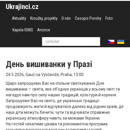
Ukrajinci.cz
Aktuality
Kroužky, projekty
O nás
Časopis Porohy
Foto
Kapela IGNIS
Anonce
День вишиванки у Празі
24.5.2026, Gauč na Výstavišti, Praha, 13:00
Щиро запрошуємо Вас на спільне святкування Дня
вишиванки — свята, яке об’єднує українців у всьому світі та
нагадує нам про силу наших традицій, культури й коріння.
Запрошуємо Вас на свято, де українські традиції
продовжують жити й відчуватися далеко від рідних країв, де
наші діти можуть бачити, чути та відчувати справжню
українську атмосферу навіть за межами України.
На гостей чекатиме цікава та різноманітна програма:
концертні виступи українських колективів і гостей