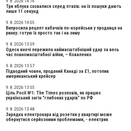
9. 8. 2026 14:16
Три яблука сховалися серед птахів: на їх пошуки дають
лише 11 секунд
9. 8. 2026 14:05
Випросила рецепт кабачків по-корейськи у продавця на
ринку: готую їх просто так і на зиму
9. 8. 2026 13:59
Одеса вночі пережила наймасштабніший удар за весь
час повномасштабної війни, – Коваленко
9. 8. 2026 13:57
Підводний човен, проданий Канаді за £1, потопив
американський крейсер
9. 8. 2026 13:55
Ціль Росії №1: The Times розповів, як працює
український загін "глибоких ударів" по РФ
9. 8. 2026 13:48
Зарядка електрокара від розетки у квартирі може
обернутися серйозними проблемами, - електрик