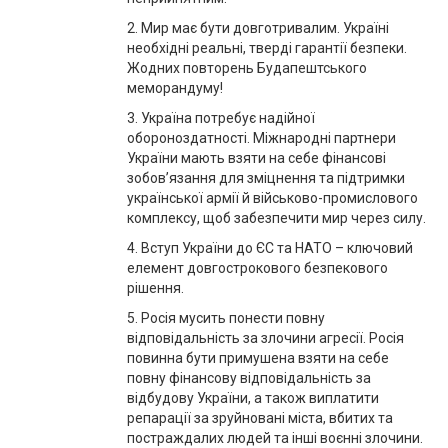
2. Мир має бути довготривалим. Україні
необхідні реальні, тверді гарантії безпеки.
Жодних повторень Будапештського
меморандуму!
3. Україна потребує надійної
обороноздатності. Міжнародні партнери
України мають взяти на себе фінансові
зобов’язання для зміцнення та підтримки
української армії й військово-промислового
комплексу, щоб забезпечити мир через силу.
4. Вступ України до ЄС та НАТО – ключовий
елемент довгострокового безпекового
рішення.
5. Росія мусить понести повну
відповідальність за злочини агресії. Росія
повинна бути примушена взяти на себе
повну фінансову відповідальність за
відбудову України, а також виплатити
репарації за зруйновані міста, вбитих та
постраждалих людей та інші воєнні злочини.