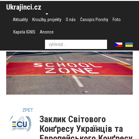
Ukrajinci.cz
Aktuality
Kroužky, projekty
O nás
Časopis Porohy
Foto
Kapela IGNIS
Anonce
ZPĚT
Заклик Світового
Конґресу Українців та
Eвропейського Конґресу