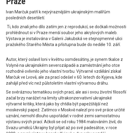
Praze
Ivan Marčuk patří k nejvýraznějším ukrajinským malířům
posledních desetiletí.
Ti, kdo znali jeho dílo zatím jen z reprodukcí, se dočkali možnosti
prohlédnout si v Praze menší soubor jeho akrylových maleb.
Výstava je instalována v Galerii Jakubská ve stejnojmenné ulici
pražského Starého Města a přístupna bude do neděle 10. září.
Autor, který oslavil loni v květnu osmdesátiny, je synem tkalce z
Volyně na ukrajinském severozápadě a zaměstnání jeho otce
rozhodně ovlivnilo jeho vlastní tvorbu. Výtvarné vzdělání získal
Marčuk ve Lvově, ale za prací odešel v 60. letech do Kyjeva, kde
zahájil před víc než půlstoletím vlastní výtvarnou dráhu.
Se svéráznou tematikou svých prací, ale asi i svou životní filosofií
začal brzy narážet na limity ultrakonzervativní ukrajinské
výtvarné kritiky, která jako by chtěla být papežštější než
moskevský papež. Zatímco v Moskvě nalezl pro své práce určité
uznání, nemohl dlouho uspořádat v rodné zemi samostatnou
výstavu svých prací. Ačkoli se od roku 1984 malováním živil, do
Svazu umělců Ukrajiny byl přijat až po své padesátce, v roce