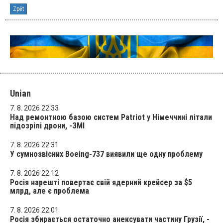
Zpět
Unian
7. 8. 2026 22:33
Над ремонтною базою систем Patriot у Німеччині літали
підозрілі дрони, -ЗМІ
7. 8. 2026 22:31
У сумнозвісних Boeing-737 виявили ще одну проблему
7. 8. 2026 22:12
Росія нарешті повертає свій ядерний крейсер за $5
млрд, але є проблема
7. 8. 2026 22:01
Росія збирається остаточно анексувати частину Грузії, -