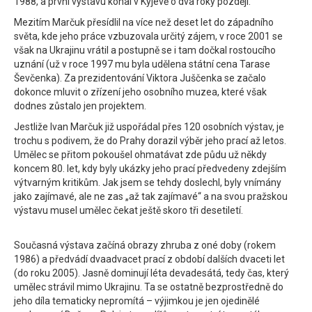
1988, a první výstavu konal v Kyjevě o dva roky později.
Mezitím Marčuk přesídlil na více než deset let do západního
světa, kde jeho práce vzbuzovala určitý zájem, v roce 2001 se
však na Ukrajinu vrátil a postupně se i tam dočkal rostoucího
uznání (už v roce 1997 mu byla udělena státní cena Tarase
Ševčenka). Za prezidentování Viktora Juščenka se začalo
dokonce mluvit o zřízení jeho osobního muzea, které však
dodnes zůstalo jen projektem.
Jestliže Ivan Marčuk již uspořádal přes 120 osobních výstav, je
trochu s podivem, že do Prahy dorazil výběr jeho prací až letos.
Umělec se přitom pokoušel ohmatávat zde půdu už někdy
koncem 80. let, kdy byly ukázky jeho prací předvedeny zdejším
výtvarným kritikům. Jak jsem se tehdy doslechl, byly vnímány
jako zajímavé, ale ne zas „až tak zajímavé“ a na svou pražskou
výstavu musel umělec čekat ještě skoro tři desetiletí.
Současná výstava začíná obrazy zhruba z oné doby (rokem
1986) a předvádí dvaadvacet prací z období dalších dvaceti let
(do roku 2005). Jasně dominují léta devadesátá, tedy čas, který
umělec strávil mimo Ukrajinu. Ta se ostatně bezprostředně do
jeho díla tematicky nepromítá – výjimkou je jen ojedinělé