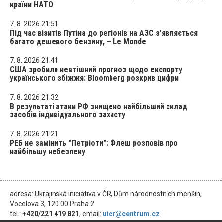
країни НАТО
7. 8. 2026 21:51
Під час візитів Путіна до регіонів на АЗС з’являється
багато дешевого бензину, – Le Monde
7. 8. 2026 21:41
США зробили невтішний прогноз щодо експорту
українського збіжжя: Bloomberg розкрив цифри
7. 8. 2026 21:32
В результаті атаки РФ знищено найбільший склад
засобів індивідуального захисту
7. 8. 2026 21:21
РЕБ не замінить "Петріоти": Флеш розповів про
найбільшу небезпеку
adresa: Ukrajinská iniciativa v ČR, Dům národnostních menšin,
Vocelova 3, 120 00 Praha 2
tel.:
+420/221 419 821
, email:
uicr@centrum.cz