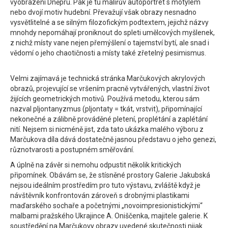
vyobrazení Dněpru. Pak je tu malířův autoportrét s motýlem
nebo dvojí motiv hudební. Převažují však obrazy nesnadno
vysvětlitelné a se silným filozofickým podtextem, jejichž názvy
mnohdy nepomáhají proniknout do spleti umělcových myšlenek,
z nichž místy vane nejen přemýšlení o tajemství bytí, ale snad i
vědomí o jeho chaotičnosti a místy také zřetelný pesimismus.
Velmi zajímavá je technická stránka Marčukových akrylových
obrazů, projevující se vršením pracně vytvářených, vlastní život
žijících geometrických motivů. Používá metodu, kterou sám
nazval pljontanyzmus (pljontaty = tkát, vrstvit), připomínající
nekonečné a zálibně prováděné pletení, proplétání a zaplétání
nití. Nejsem si nicméně jist, zda tato ukázka malého výboru z
Marčukova díla dává dostatečně jasnou představu o jeho genezi,
různotvarosti a postupném směřování.
A úplně na závěr si nemohu odpustit několik kritických
připomínek. Obávám se, že stísněné prostory Galerie Jakubská
nejsou ideálním prostředím pro tuto výstavu, zvláště když je
návštěvník konfrontován zároveň s drobnými plastikami
maďarského sochaře a početnými „novoimpresionistickými“
malbami pražského Ukrajince A. Oniščenka, majitele galerie. K
soustředění na Marčukovy obrazy uvedené skutečnosti nijak