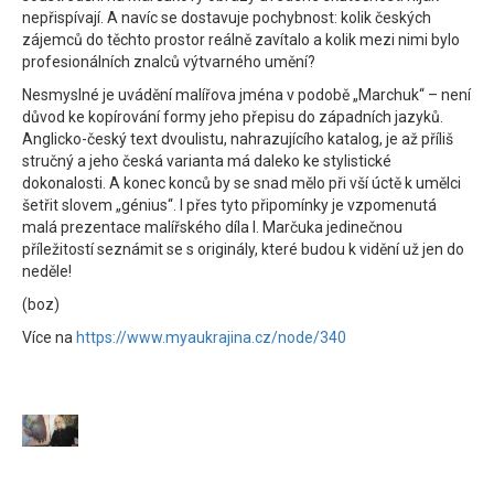
nepřispívají. A navíc se dostavuje pochybnost: kolik českých
zájemců do těchto prostor reálně zavítalo a kolik mezi nimi bylo
profesionálních znalců výtvarného umění?
Nesmyslné je uvádění malířova jména v podobě „Marchuk“ – není
důvod ke kopírování formy jeho přepisu do západních jazyků.
Anglicko-český text dvoulistu, nahrazujícího katalog, je až příliš
stručný a jeho česká varianta má daleko ke stylistické
dokonalosti. A konec konců by se snad mělo při vší úctě k umělci
šetřit slovem „génius“. I přes tyto připomínky je vzpomenutá
malá prezentace malířského díla I. Marčuka jedinečnou
příležitostí seznámit se s originály, které budou k vidění už jen do
neděle!
(boz)
Více na
https://www.myaukrajina.cz/node/340