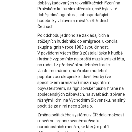
době vyžadovaných rekvalifikačních řízení na
Pražském kulturním středisku, což byla v té
době jediná agentura, obhospodařující
hudebníky v hlavním městě a Středních
Čechách.
Po odchodu jednoho ze zakládajících a
stěžejních hudebníků do emigrace, ukončila
skupina Ignis v roce 1983 svou činnost.
V povědomí všech členů zůstala láska k hudbě
i krásné vzpomínky na prošlá muzikantská léta,
na radost z předávání hudebních tradic
vlastnímu národu, na širokou hudební
popularizaci ukrajinské lidové tvorby (ve
specifickém aranžmá) mezi majoritním
obyvatelstvem, na "ignisovské" písně, hrané na
společenských zábavách, na svatbách, zpívané
různými lidmi na Východním Slovensku, na silný
pocit, že za nimi neco zůstalo.
Změna politického systému v ČR dala možnost
i novému organizovanému životu
národnostních menšin, ke kterým patří