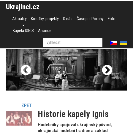
Ukrajinci.cz
Aktuality
Kroužky, projekty
O nás
Časopis Porohy
Foto
Kapela IGNIS
Anonce
ZPĚT
Historie kapely Ignis
Hudebníky spojoval ukrajinský původ,
ukrajinská hudební tradice a základ