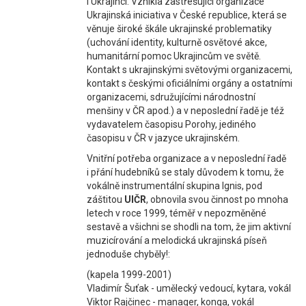
i Ukrajinci. Vznikla zastřešující organizace
Ukrajinská iniciativa v České republice, která se
věnuje široké škále ukrajinské problematiky
(uchování identity, kulturně osvětové akce,
humanitární pomoc Ukrajincům ve světě.
Kontakt s ukrajinskými světovými organizacemi,
kontakt s českými oficiálními orgány a ostatními
organizacemi, sdružujícími národnostní
menšiny v ČR apod.) a v neposlední řadě je též
vydavatelem časopisu Porohy, jediného
časopisu v ČR v jazyce ukrajinském.
Vnitřní potřeba organizace a v neposlední řadě
i přání hudebníků se staly důvodem k tomu, že
vokálně instrumentální skupina Ignis, pod
záštitou
UIČR
, obnovila svou činnost po mnoha
letech v roce 1999, téměř v nepozměněné
sestavě a všichni se shodli na tom, že jim aktivní
muzicírování a melodická ukrajinská píseň
jednoduše chyběly!:
(kapela 1999-2001)
Vladimír Šuťak - umělecký vedoucí, kytara, vokál
Viktor Rajčinec - manager, konga, vokál