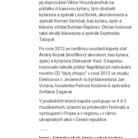
jej doprovázel Viktor Hvozdyanchuk na
píšťalku či basovou kytaru, tým obohatil
kytarista a zpěvák Leoš Botek, akordeonista a
zpěvák Roman Semčuk, bas kytaru, zpěv a
klávesy střídal Bohdan Rajčinec. Občas hostoval
také skvělý klávesista a zpěvák Svjatoslav
Tatsyuk.
Po roce 2012 se nedílnou součástí kapely stal
Andriy Kozak (knoflíkový akordeon, bas kytara,
zpěv) a kytarista Oleksandr Visič. S kapelou
hostovalo několik přátel. Například při nahrávání
nového CD "Idutj chlopci" v roce 2015 ve studiu
Elektrovox v Jevanech to byl klarinetista Jan
Votava, houslistka Patricie Kozlova či zpěvačka
Svitlana Zagaruk.
V posledních letech kapela vystupuje ve 4 či 5
muzikantech, účastní se především festivalů a
vystoupení v Praze a v regionu, i v rámci
ukrajinských akcí v České republice.
.......