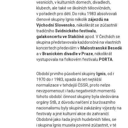
vesnicích, v kulturních domech, divadlech,
klubech, ale také ve školních tělocvičnách,
v pořadech pro děti. Do roku 1983 absolvovali
členové skupiny Ignis několik
zájezdů na
Východní Slovensko
, několikrát se zúčastnili
tradičního
Svidnického festivalu
,
galakoncertu ve Stakčíně
apod. V Čechách se
skupina představovala každoročně na vlastních
koncertech především v
Malostranské Besedě
a v
Branickém divadle v Praze
, několikrát
vystupovala na folkovém festivalu
PORTA
.
Období prvního působení skupiny
Ignis
, od r
1970 do r 1983, spadá do let nejtěžší
normalizace v tehdejší ČSSR, proto nelze
nevzpomenout i řadu negativních momentů
tohoto období: činnost skupiny byla sledována
orgány StB, z důvodu nařčení z buržoazního
nacionalismu byly skupině zakázány výjezdy na
festivaly a jiné kulturní akce do zahraničí.
Obdobně jako řada jiných hudebních těles, se
i skupina Ignis musela povinně zúčastnit, v té