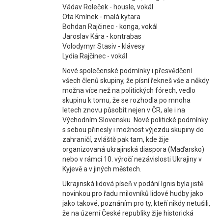
Vádav Roleček - housle, vokál
Ota Kmínek - malá kytara
Bohdan Rajčinec - konga, vokál
Jaroslav Kára - kontrabas
Volodymyr Stasiv - klávesy
Lydia Rajčinec - vokál
Nové společenské podmínky i přesvědčení
všech členů skupiny, že písní řekneš vše a někdy
možna více než na politických fórech, vedlo
skupinu k tomu, že se rozhodla po mnoha
letech znovu působit nejen v ČR, ale i na
Východním Slovensku. Nové politické podmínky
s sebou přinesly i možnost výjezdu skupiny do
zahraničí, zvláště pak tam, kde žije
organizovaná ukrajinská diaspora (Maďarsko)
nebo v rámci 10. výročí nezávislosti Ukrajiny v
Kyjevě a v jiných městech.
Ukrajinská lidová píseň v podání Ignis byla jistě
novinkou pro řadu milovníků lidové hudby jako
jako takové, poznáním pro ty, kteří nikdy netušili,
že na území České republiky žije historická