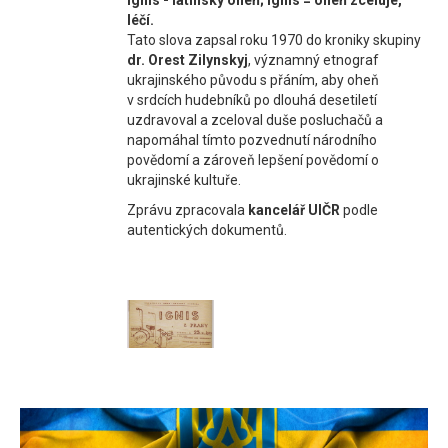
Ignis - latinsky oheň; Ignis = oheň zceluje,
léčí.
Tato slova zapsal roku 1970 do kroniky skupiny
dr. Orest Zilynskyj
, významný etnograf
ukrajinského původu s přáním, aby oheň
v srdcích hudebníků po dlouhá desetiletí
uzdravoval a zceloval duše posluchačů a
napomáhal tímto pozvednutí národního
povědomí a zároveň lepšení povědomí o
ukrajinské kultuře.
Zprávu zpracovala
kancelář UIČR
podle
autentických dokumentů.