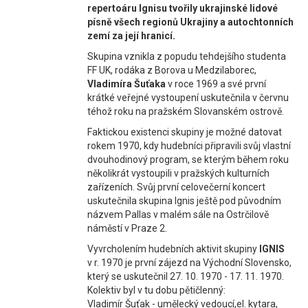
repertoáru Ignisu tvořily ukrajinské lidové
písně všech regionů Ukrajiny a autochtonních
zemí za její hranicí.
Skupina vznikla z popudu tehdejšího studenta
FF UK, rodáka z Borova u Medzilaborec,
Vladimíra Šuťaka
v roce 1969 a své první
krátké veřejné vystoupení uskutečnila v červnu
téhož roku na pražském Slovanském ostrově.
Faktickou existenci skupiny je možné datovat
rokem 1970, kdy hudebníci připravili svůj vlastní
dvouhodinový program, se kterým během roku
několikrát vystoupili v pražských kulturních
zařízeních. Svůj první celovečerní koncert
uskutečnila skupina Ignis ještě pod původním
názvem Pallas v malém sále na Ostrčilově
náměstí v Praze 2.
Vyvrcholením hudebních aktivit skupiny
IGNIS
v r. 1970 je první zájezd na Východní Slovensko,
který se uskutečnil 27. 10. 1970 - 17. 11. 1970.
Kolektiv byl v tu dobu pětičlenný:
Vladimír Šuťak - umělecký vedoucí,el. kytara,