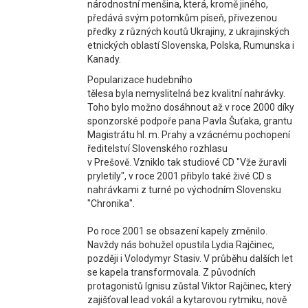
národnostní menšina, která, kromě jiného,
předává svým potomkům píseň, přivezenou
předky z různých koutů Ukrajiny, z ukrajinských
etnických oblastí Slovenska, Polska, Rumunska i
Kanady.
Popularizace hudebního
tělesa byla nemyslitelná bez kvalitní nahrávky.
Toho bylo možno dosáhnout až v roce 2000 díky
sponzorské podpoře pana Pavla Šuťaka, grantu
Magistrátu hl. m. Prahy a vzácnému pochopení
ředitelství Slovenského rozhlasu
v Prešově. Vzniklo tak studiové CD "Vže žuravli
pryletily", v roce 2001 přibylo také živé CD s
nahrávkami z turné po východním Slovensku
"Chronika".
Po roce 2001 se obsazení kapely změnilo.
Navždy nás bohužel opustila Lydia Rajčinec,
později i Volodymyr Stasiv. V průběhu dalších let
se kapela transformovala. Z původních
protagonistů Ignisu zůstal Viktor Rajčinec, který
zajišťoval lead vokál a kytarovou rytmiku, nově