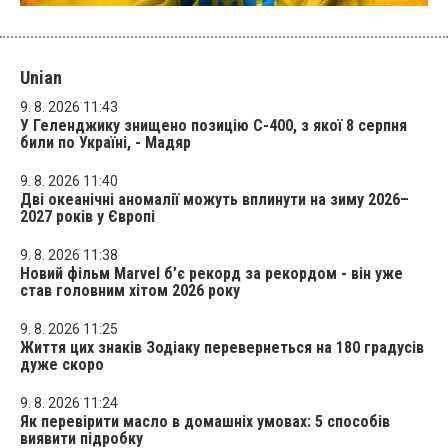
Unian
9. 8. 2026 11:43
У Геленджику знищено позицію С-400, з якої 8 серпня
били по Україні, - Мадяр
9. 8. 2026 11:40
Дві океанічні аномалії можуть вплинути на зиму 2026–
2027 років у Європі
9. 8. 2026 11:38
Новий фільм Marvel б’є рекорд за рекордом - він уже
став головним хітом 2026 року
9. 8. 2026 11:25
Життя цих знаків Зодіаку перевернеться на 180 градусів
дуже скоро
9. 8. 2026 11:24
Як перевірити масло в домашніх умовах: 5 способів
виявити підробку