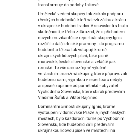
transformuje do podoby folkové.
Umělecké vedení skupiny tak získalo podporu
i českých hudebníků, kteří nalezli zálibu a krásu
v ukrajinské hudební tradici. V souvislosti s touto
skutečností je třeba zdůraznit, že s příchodem
nových muzikantů se repertoár skupiny Ignis
rozšířil o další etnické prameny - do programu
hudebního tělesa tak vstupují, kromě
ukrajinských lidových písní, také písně
moravské, české, slovenské a zvláště pak
romské. To vše samozřejmě výlučně
ve vlastním aranžmá skupiny, které připravovali
hudebníci sami, výjimkou v repertoáru nebyly
ani písně zapsané od pamětníků - obyvatel
Východního Slovenska, které sbírali především
Vladimír Šuťak a Viktor Rajčinec.
Dominantní činností skupiny
Ignis
, kromě
vystoupení v domovské Praze a jiných českých
městech, bylo každoroční turné po Východním
Slovensku, kde hudebníci šířili především
ukrajinskou lidovou píseň ve městech i na