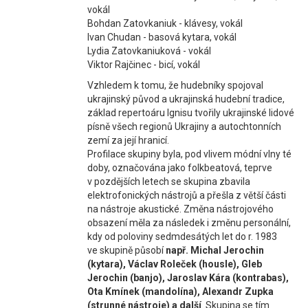
vokál
Bohdan Zatovkaniuk - klávesy, vokál
Ivan Chudan - basová kytara, vokál
Lydia Zatovkaniuková - vokál
Viktor Rajčinec - bicí, vokál
Vzhledem k tomu, že hudebníky spojoval
ukrajinský původ a ukrajinská hudební tradice,
základ repertoáru Ignisu tvořily ukrajinské lidové
písně všech regionů Ukrajiny a autochtonních
zemí za její hranicí.
Profilace skupiny byla, pod vlivem módní vlny té
doby, označována jako folkbeatová, teprve
v pozdějších letech se skupina zbavila
elektrofonických nástrojů a přešla z větší části
na nástroje akustické. Změna nástrojového
obsazení měla za následek i změnu personální,
kdy od poloviny sedmdesátých let do r. 1983
ve skupině působí
např. Michal Jerochin
(kytara), Václav Roleček (housle), Gleb
Jerochin (banjo), Jaroslav Kára (kontrabas),
Ota Kmínek (mandolína), Alexandr Zupka
(strunné nástroje) a další
. Skupina se tím