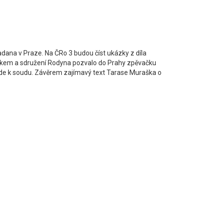
dana v Praze. Na ČRo 3 budou číst ukázky z díla
 rokem a sdružení Rodyna pozvalo do Prahy zpěvačku
 jde k soudu. Závěrem zajímavý text Tarase Muraška o