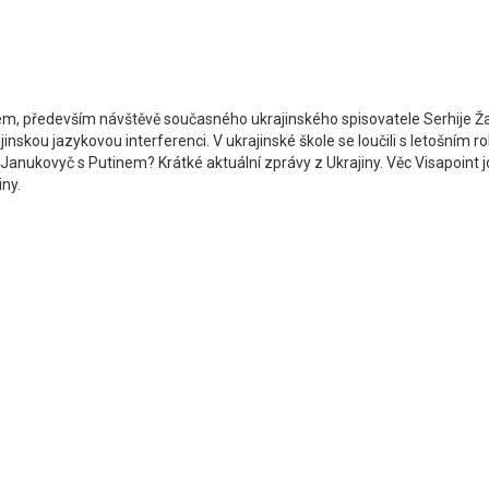
em, především návštěvě současného ukrajinského spisovatele Serhije Ža
skou jazykovou interferenci. V ukrajinské škole se loučili s letošním
 Janukovyč s Putinem? Krátké aktuální zprávy z Ukrajiny. Věc Visapoint
rodiny.