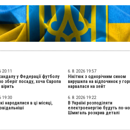
6 20:11
6. 8. 2026 19:57
кандалу у Федерації футболу
Нікітюк з однорічним сином
но зберіг посаду, хоча Європа
вирушила на відпочинок у гор
 вірить
нарвалася на хейт
6 19:30
6. 8. 2026 19:22
кі народилися в ці місяці,
В Україні розподіляти
овідальніші
електроенергію будуть по-но
Шмигаль розкрив деталі