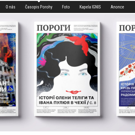
O nás
Časopis Porohy
Foto
Kapela IGNIS
Anonce