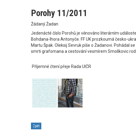
Porohy 11/2011
Žádaný Žadan
Jedenácté číslo Porohů je věnováno literárním událost
Bohdana-Ihora Antonyče. FF UK prozkoumá česko-ukrajin
Martu Špak. Oleksij Sevruk píše o Žadanovi. Pohádal se
smrti grafomana a cestování vesmírem Smolíkovic 
Příjemné čtení přeje Rada UIČR
Zpět