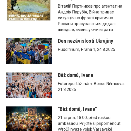
Віталій Портников про атентат на
Андрія Парубія, Війна триває:
ситуація на фронті критична.
Росіяни просуваються дедалі
швидше, зменшуючи втрати.
Den nezávislosti Ukrajiny
Rudolfinum, Praha 1, 24.8.2025
Běž domů, Ivane
Fotoreportáž: nám. Borise Němcova,
21.8.2025
"Běž domů, Ivane"
21. srpna, 18:00, před ruskou
ambasádu. Přijďte si připomenout
výročí invaze vojsk Varšavské