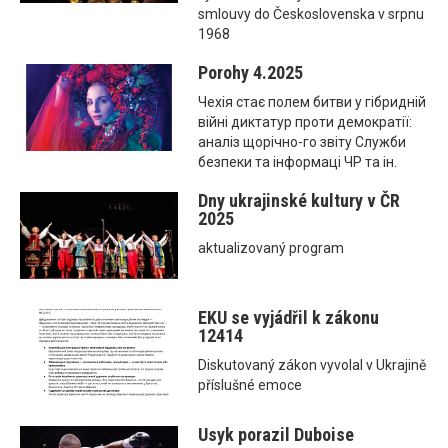
smlouvy do Československa v srpnu
1968
Porohy 4.2025
Чехія стає полем битви у гібридній
війні диктатур проти демократії:
аналіз щорічно-го звіту Служби
безпеки та інформаці ЧР та ін.
Dny ukrajinské kultury v ČR
2025
aktualizovaný program
EKU se vyjádřil k zákonu
12414
Diskutovaný zákon vyvolal v Ukrajině
příslušné emoce
Usyk porazil Duboise