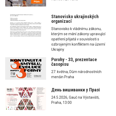
Stanovisko ukrajinských
organizací
Stanovisko k vládnímu zákonu,
kterým se mění zákony upravující
opatření přijatá v souvislosti s
ozbrojeným konfliktem na území
Ukrajiny
Porohy - 33, prezentace
časopisu
27. května, Dům národnostních
menšin Praha
День вишиванки у Празі
24.5.2026, Gauč na Výstavišti,
Praha, 13:00