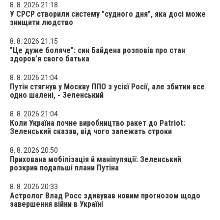
8. 8. 2026 21:18
У СРСР створили систему "судного дня", яка досі може
знищити людство
8. 8. 2026 21:15
"Це дуже боляче": син Байдена розповів про стан
здоров’я свого батька
8. 8. 2026 21:04
Путін стягнув у Москву ППО з усієї Росії, але збитки все
одно шалені, - Зеленський
8. 8. 2026 21:04
Коли Україна почне виробництво ракет до Patriot:
Зеленський сказав, від чого залежать строки
8. 8. 2026 20:50
Прихована мобілізація й маніпуляції: Зеленський
розкрив подальші плани Путіна
8. 8. 2026 20:33
Астролог Влад Росс здивував новим прогнозом щодо
завершення війни в Україні