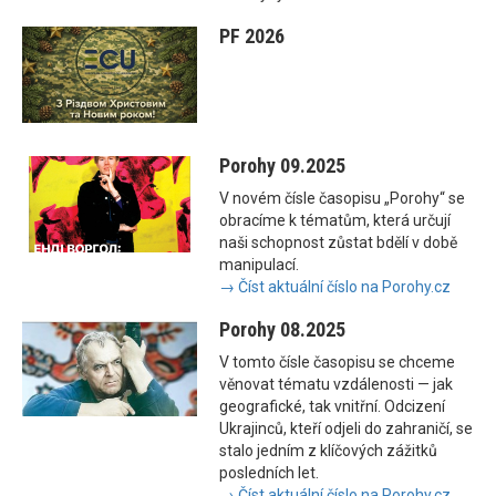
PF 2026
Porohy 09.2025
V novém čísle časopisu „Porohy“ se
obracíme k tématům, která určují
naši schopnost zůstat bdělí v době
manipulací.
→ Číst aktuální číslo na Porohy.cz
Porohy 08.2025
V tomto čísle časopisu se chceme
věnovat tématu vzdálenosti — jak
geografické, tak vnitřní. Odcizení
Ukrajinců, kteří odjeli do zahraničí, se
stalo jedním z klíčových zážitků
posledních let.
→ Číst aktuální číslo na Porohy.cz