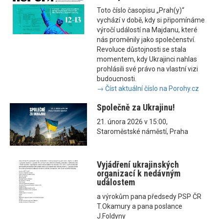
Toto číslo časopisu „Prah(y)“
vychází v době, kdy si připomínáme
výročí událostí na Majdanu, které
nás proměnily jako společenství.
Revoluce důstojnosti se stala
momentem, kdy Ukrajinci nahlas
prohlásili své právo na vlastní vizi
budoucnosti.
→ Číst aktuální číslo na Porohy.cz
Společně za Ukrajinu!
21. února 2026 v 15:00,
Staroměstské náměstí, Praha
Vyjádření ukrajinských
organizací k nedávným
událostem
a výrokům pana předsedy PSP ČR
T.Okamury a pana poslance
J.Foldyny