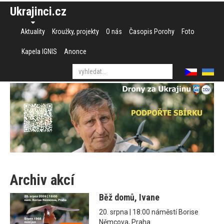
Ukrajinci.cz
Aktuality
Kroužky, projekty
O nás
Časopis Porohy
Foto
Kapela IGNIS
Anonce
Archiv akcí
Běž domů, Ivane
20. srpna | 18:00 náměstí Borise
Němcova, Praha