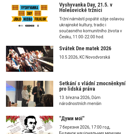
Vyshyvanka Day, 21.5. v
Holešovické tržnici
Tržní náměstí popáté ožije oslavou
ukrajinské kultury, tradic i
současného komunitního života v
Česku, 11.00-22.00 hod.
Svátek Dne matek 2026
10.5.2026, KC Novodvorská
Setkání s vládní zmocněnkyní
pro lidská práva
13. března 2026, Dům
národnostních menšin
"Думи мої"
7 березня 2026, 17:00 год,
Будинок національних меншин,