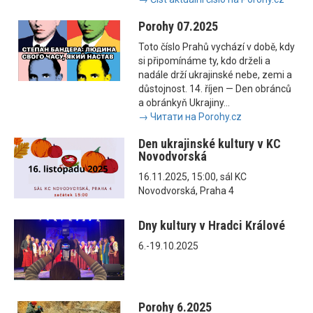
Porohy 07.2025
Toto číslo Prahů vychází v době, kdy
si připomínáme ty, kdo drželi a
nadále drží ukrajinské nebe, zemi a
důstojnost. 14. říjen — Den obránců
a obránkyň Ukrajiny...
→ Читати на Porohy.cz
Den ukrajinské kultury v KC
Novodvorská
16.11.2025, 15:00, sál KC
Novodvorská, Praha 4
Dny kultury v Hradci Králové
6.-19.10.2025
Porohy 6.2025