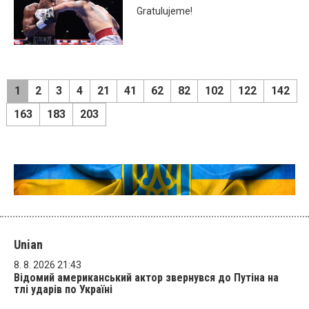
Gratulujeme!
1
2
3
4
21
41
62
82
102
122
142
163
183
203
Unian
8. 8. 2026 21:43
Відомий американський актор звернувся до Путіна на
тлі ударів по Україні