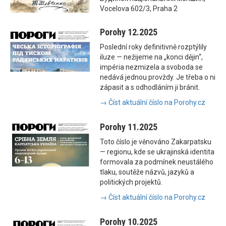
Vocelova 602/3, Praha 2
Porohy 12.2025
Poslední roky definitivně rozptýlily
iluze — nežijeme na „konci dějin“,
impéria nezmizela a svoboda se
nedává jednou provždy. Je třeba o ni
zápasit a s odhodláním ji bránit.
→ Číst aktuální číslo na Porohy.cz
Porohy 11.2025
Toto číslo je věnováno Zakarpatsku
— regionu, kde se ukrajinská identita
formovala za podmínek neustálého
tlaku, soutěže názvů, jazyků a
politických projektů.
→ Číst aktuální číslo na Porohy.cz
Porohy 10.2025