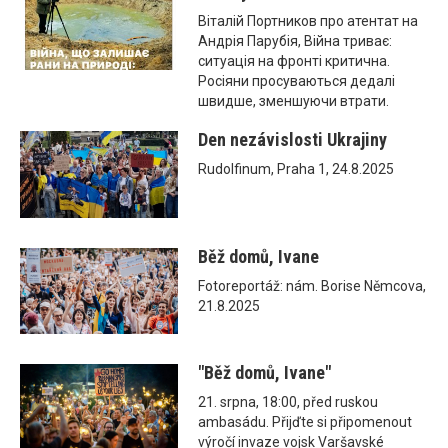
Віталій Портников про атентат на
Андрія Парубія, Війна триває:
ситуація на фронті критична.
Росіяни просуваються дедалі
швидше, зменшуючи втрати.
Den nezávislosti Ukrajiny
Rudolfinum, Praha 1, 24.8.2025
Běž domů, Ivane
Fotoreportáž: nám. Borise Němcova,
21.8.2025
"Běž domů, Ivane"
21. srpna, 18:00, před ruskou
ambasádu. Přijďte si připomenout
výročí invaze vojsk Varšavské