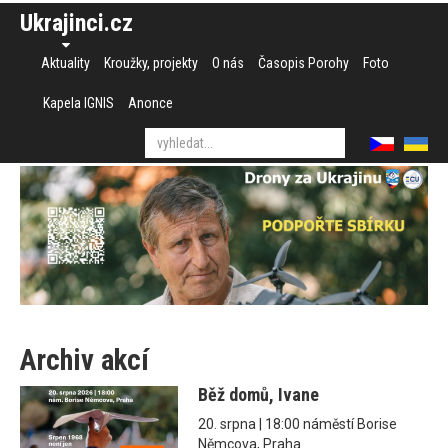
Ukrajinci.cz
Aktuality
Kroužky, projekty
O nás
Časopis Porohy
Foto
Kapela IGNIS
Anonce
Archiv akcí
Běž domů, Ivane
20. srpna | 18:00 náměstí Borise
Němcova, Praha