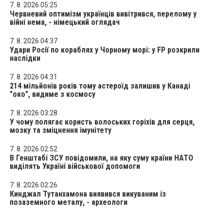
7. 8. 2026 05:25
Червневий оптимізм українців вивітрився, перелому у
війні нема, - німецький оглядач
7. 8. 2026 04:37
Удари Росії по кораблях у Чорному морі: у FP розкрили
наслідки
7. 8. 2026 04:31
214 мільйонів років тому астероїд залишив у Канаді
"око", видиме з космосу
7. 8. 2026 03:28
У чому полягає користь волоських горіхів для серця,
мозку та зміцнення імунітету
7. 8. 2026 02:52
В Генштабі ЗСУ повідомили, на яку суму країни НАТО
виділять Україні військової допомоги
7. 8. 2026 02:26
Кинджал Тутанхамона виявився викуваним із
позаземного металу, - археологи