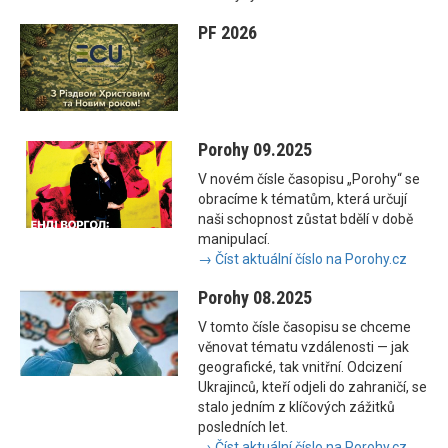
PF 2026
Porohy 09.2025
V novém čísle časopisu „Porohy“ se
obracíme k tématům, která určují
naši schopnost zůstat bdělí v době
manipulací.
→ Číst aktuální číslo na Porohy.cz
Porohy 08.2025
V tomto čísle časopisu se chceme
věnovat tématu vzdálenosti — jak
geografické, tak vnitřní. Odcizení
Ukrajinců, kteří odjeli do zahraničí, se
stalo jedním z klíčových zážitků
posledních let.
→ Číst aktuální číslo na Porohy.cz