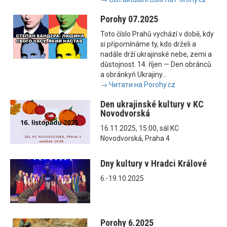
Porohy 07.2025
Toto číslo Prahů vychází v době, kdy
si připomínáme ty, kdo drželi a
nadále drží ukrajinské nebe, zemi a
důstojnost. 14. říjen — Den obránců
a obránkyň Ukrajiny...
→ Читати на Porohy.cz
Den ukrajinské kultury v KC
Novodvorská
16.11.2025, 15:00, sál KC
Novodvorská, Praha 4
Dny kultury v Hradci Králové
6.-19.10.2025
Porohy 6.2025