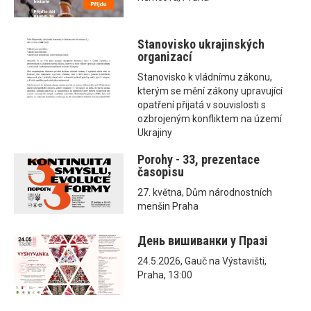
Stanovisko ukrajinských
organizací
Stanovisko k vládnímu zákonu,
kterým se mění zákony upravující
opatření přijatá v souvislosti s
ozbrojeným konfliktem na území
Ukrajiny
Porohy - 33, prezentace
časopisu
27. května, Dům národnostních
menšin Praha
День вишиванки у Празі
24.5.2026, Gauč na Výstavišti,
Praha, 13:00