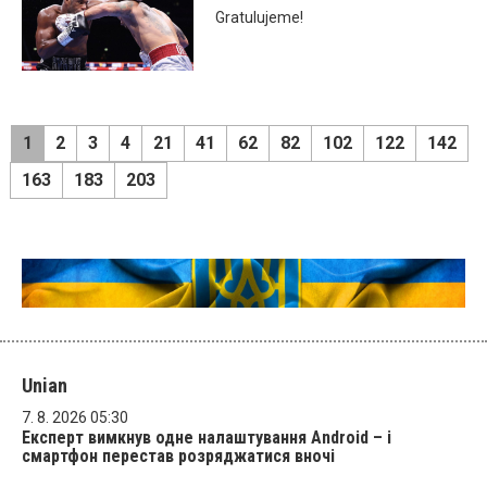
Gratulujeme!
1
2
3
4
21
41
62
82
102
122
142
163
183
203
Unian
7. 8. 2026 05:30
Експерт вимкнув одне налаштування Android – і
смартфон перестав розряджатися вночі