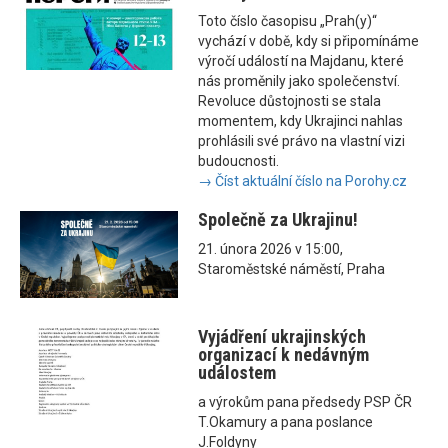
Toto číslo časopisu „Prah(y)“
vychází v době, kdy si připomínáme
výročí událostí na Majdanu, které
nás proměnily jako společenství.
Revoluce důstojnosti se stala
momentem, kdy Ukrajinci nahlas
prohlásili své právo na vlastní vizi
budoucnosti.
→ Číst aktuální číslo na Porohy.cz
Společně za Ukrajinu!
21. února 2026 v 15:00,
Staroměstské náměstí, Praha
Vyjádření ukrajinských
organizací k nedávným
událostem
a výrokům pana předsedy PSP ČR
T.Okamury a pana poslance
J.Foldyny