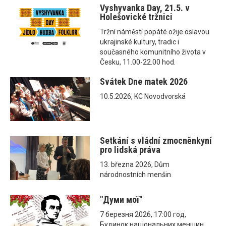
Vyshyvanka Day, 21.5. v
Holešovické tržnici
Tržní náměstí popáté ožije oslavou
ukrajinské kultury, tradic i
současného komunitního života v
Česku, 11.00-22.00 hod.
Svátek Dne matek 2026
10.5.2026, KC Novodvorská
Setkání s vládní zmocněnkyní
pro lidská práva
13. března 2026, Dům
národnostních menšin
"Думи мої"
7 березня 2026, 17:00 год,
Будинок національних меншин,