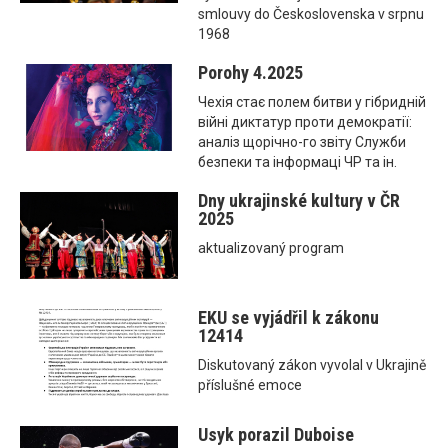
smlouvy do Československa v srpnu
1968
Porohy 4.2025
Чехія стає полем битви у гібридній
війні диктатур проти демократії:
аналіз щорічно-го звіту Служби
безпеки та інформаці ЧР та ін.
Dny ukrajinské kultury v ČR
2025
aktualizovaný program
EKU se vyjádřil k zákonu
12414
Diskutovaný zákon vyvolal v Ukrajině
příslušné emoce
Usyk porazil Duboise