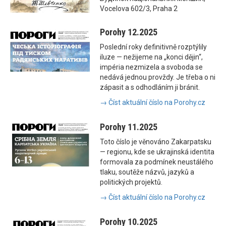
Vocelova 602/3, Praha 2
Porohy 12.2025
Poslední roky definitivně rozptýlily
iluze — nežijeme na „konci dějin“,
impéria nezmizela a svoboda se
nedává jednou provždy. Je třeba o ni
zápasit a s odhodláním ji bránit.
→ Číst aktuální číslo na Porohy.cz
Porohy 11.2025
Toto číslo je věnováno Zakarpatsku
— regionu, kde se ukrajinská identita
formovala za podmínek neustálého
tlaku, soutěže názvů, jazyků a
politických projektů.
→ Číst aktuální číslo na Porohy.cz
Porohy 10.2025