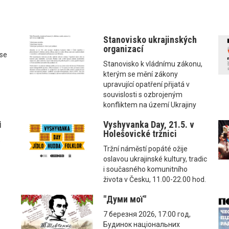
Stanovisko ukrajinských
organizací
ise
Stanovisko k vládnímu zákonu,
kterým se mění zákony
upravující opatření přijatá v
souvislosti s ozbrojeným
konfliktem na území Ukrajiny
і
Vyshyvanka Day, 21.5. v
Holešovické tržnici
,
Tržní náměstí popáté ožije
oslavou ukrajinské kultury, tradic
i současného komunitního
života v Česku, 11.00-22.00 hod.
"Думи мої"
7 березня 2026, 17:00 год,
Будинок національних