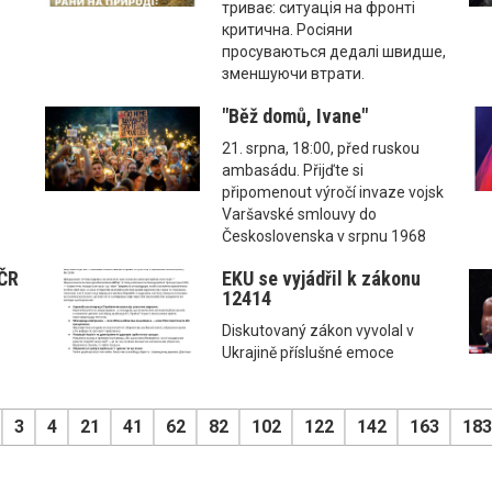
триває: ситуація на фронті
критична. Росіяни
просуваються дедалі швидше,
зменшуючи втрати.
"Běž domů, Ivane"
21. srpna, 18:00, před ruskou
ambasádu. Přijďte si
připomenout výročí invaze vojsk
Varšavské smlouvy do
Československa v srpnu 1968
 ČR
EKU se vyjádřil k zákonu
12414
Diskutovaný zákon vyvolal v
Ukrajině příslušné emoce
3
4
21
41
62
82
102
122
142
163
183