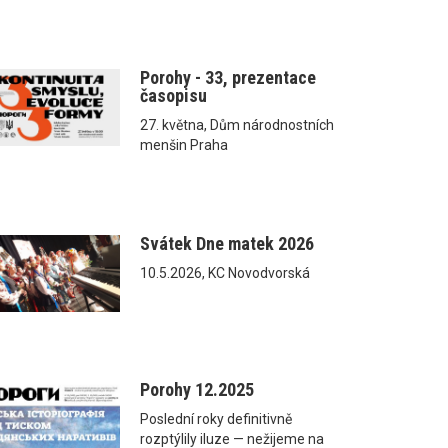
Porohy - 33, prezentace
časopisu
27. května, Dům národnostních
menšin Praha
Svátek Dne matek 2026
10.5.2026, KC Novodvorská
Porohy 12.2025
Poslední roky definitivně
rozptýlily iluze — nežijeme na