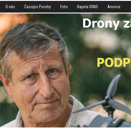
O nás
Časopis Porohy
Foto
Kapela IGNIS
Anonce