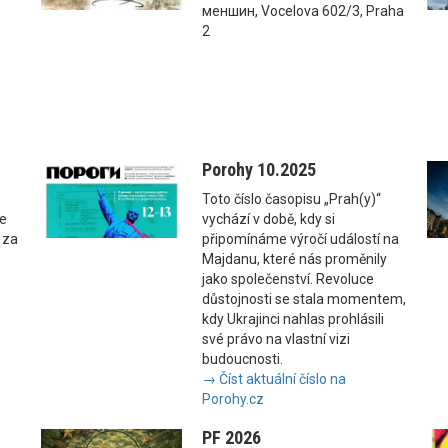
меншин, Vocelova 602/3, Praha
2
Porohy 10.2025
Toto číslo časopisu „Prah(y)“
se
vychází v době, kdy si
 za
připomínáme výročí událostí na
Majdanu, které nás proměnily
jako společenství. Revoluce
důstojnosti se stala momentem,
kdy Ukrajinci nahlas prohlásili
své právo na vlastní vizi
budoucnosti.
→ Číst aktuální číslo na
Porohy.cz
PF 2026