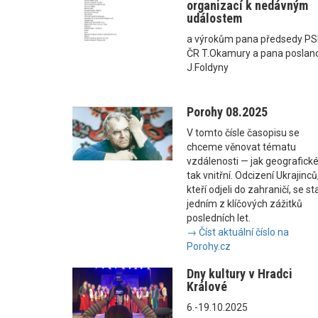
organizací k nedávným
událostem
a výrokům pana předsedy P
ČR T.Okamury a pana poslan
J.Foldyny
Porohy 08.2025
V tomto čísle časopisu se
chceme věnovat tématu
vzdálenosti — jak geografické
tak vnitřní. Odcizení Ukrajinců
kteří odjeli do zahraničí, se st
jedním z klíčových zážitků
posledních let.
→ Číst aktuální číslo na
Porohy.cz
Dny kultury v Hradci
Králové
6.-19.10.2025