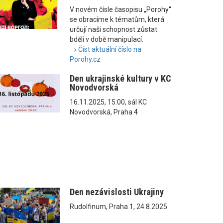
V novém čísle časopisu „Porohy“
se obracíme k tématům, která
určují naši schopnost zůstat
bdělí v době manipulací.
→ Číst aktuální číslo na
Porohy.cz
Den ukrajinské kultury v KC
Novodvorská
16.11.2025, 15:00, sál KC
Novodvorská, Praha 4
Den nezávislosti Ukrajiny
Rudolfinum, Praha 1, 24.8.2025