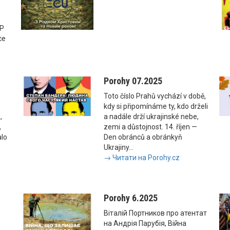
SP
ce
Porohy 07.2025
Toto číslo Prahů vychází v době,
kdy si připomínáme ty, kdo drželi
,
a nadále drží ukrajinské nebe,
,
zemi a důstojnost. 14. říjen —
alo
Den obránců a obránkyň
Ukrajiny...
→ Читати на Porohy.cz
Porohy 6.2025
Віталій Портников про атентат
на Андрія Парубія, Війна