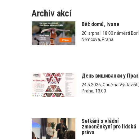
Archiv akcí
Běž domů, Ivane
20. srpna | 18:00 náměstí Bor
Němcova, Praha
День вишиванки у Праз
24.5.2026, Gauč na Výstavišti
Praha, 13:00
Setkání s vládní
zmocněnkyní pro lidská
práva