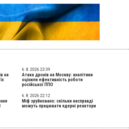
6. 8. 2026 23:39
ів на
Атака дронів на Москву: аналітики
їх
оцінили ефективність роботи
російської ППО
6. 8. 2026 22:12
ення
Міф зруйновано: скільки насправді
1
можуть працювати ядерні реактори