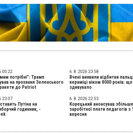
6 00:22
6. 8. 2026 23:58
мим потрібні": Трамп
Вчені виявили відбитки пальц
ував на прохання Зеленського
кераміці віком 8000 років: що 
ракети до Patriot
здивувало
6 23:07
6. 8. 2026 22:53
 ставить Путіна на
Корецький анонсував збільш
борчий годинник, -
заробітної плати педагогів з 
eek
вересня