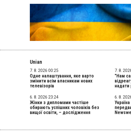
Unian
7. 8. 2026 00:25
7. 8. 202
Одне налаштування, яке варто
"Нам са
змінити всім власникам нових
відреаг
телевізорів
надати 
6. 8. 2026 23:24
6. 8. 202
Жінки з дипломами частіше
Україна
обирають успішних чоловіків без
передви
вищої освіти, – дослідження
Newsw