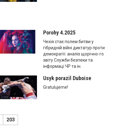
Porohy 4.2025
Чехія стає полем битви у
гібридній війні диктатур проти
демократії: аналіз щорічно-го
звіту Служби безпеки та
інформаці ЧР та ін.
Usyk porazil Duboise
Gratulujeme!
203