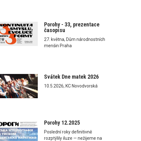
Porohy - 33, prezentace
časopisu
27. května, Dům národnostních
menšin Praha
Svátek Dne matek 2026
10.5.2026, KC Novodvorská
Porohy 12.2025
Poslední roky definitivně
rozptýlily iluze — nežijeme na