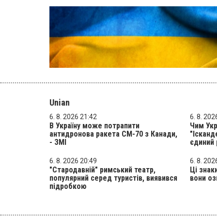
Unian
6. 8. 2026 21:42
6. 8. 202
В Україну може потрапити
Чим Ук
антидронова ракета CM-70 з Канади,
"Ісканд
- ЗМІ
єдиний 
6. 8. 2026 20:49
6. 8. 202
"Стародавній" римський театр,
Ці знаки
популярний серед туристів, виявився
вони о
підробкою