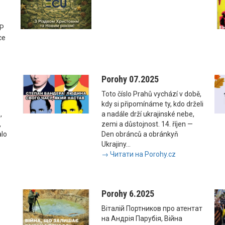
SP
ce
Porohy 07.2025
Toto číslo Prahů vychází v době,
kdy si připomínáme ty, kdo drželi
,
a nadále drží ukrajinské nebe,
,
zemi a důstojnost. 14. říjen —
alo
Den obránců a obránkyň
Ukrajiny...
→ Читати на Porohy.cz
Porohy 6.2025
Віталій Портников про атентат
на Андрія Парубія, Війна