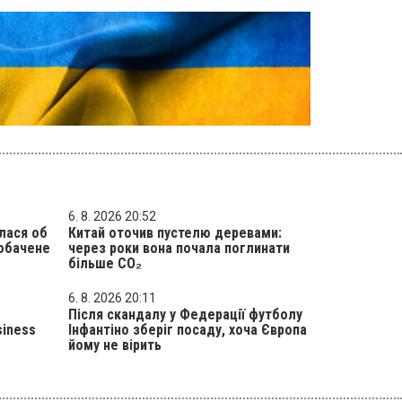
6. 8. 2026 20:52
лася об
Китай оточив пустелю деревами:
побачене
через роки вона почала поглинати
більше CO₂
6. 8. 2026 20:11
Після скандалу у Федерації футболу
siness
Інфантіно зберіг посаду, хоча Європа
йому не вірить