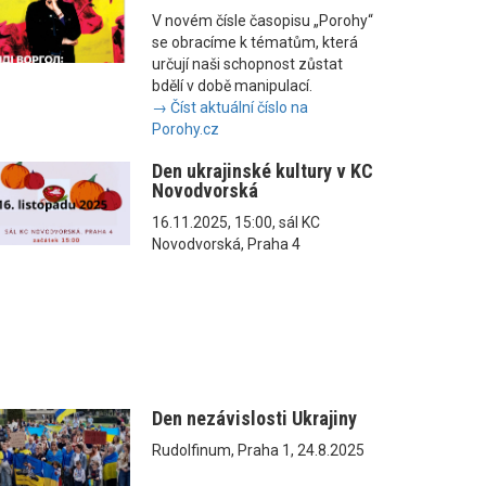
V novém čísle časopisu „Porohy“
se obracíme k tématům, která
určují naši schopnost zůstat
bdělí v době manipulací.
→ Číst aktuální číslo na
Porohy.cz
Den ukrajinské kultury v KC
Novodvorská
16.11.2025, 15:00, sál KC
Novodvorská, Praha 4
Den nezávislosti Ukrajiny
Rudolfinum, Praha 1, 24.8.2025