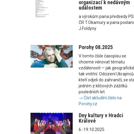
organizací k nedávným
událostem
a výrokům pana předsedy P
ČR T.Okamury a pana poslan
J.Foldyny
Porohy 08.2025
V tomto čísle časopisu se
chceme věnovat tématu
vzdálenosti — jak geografické
tak vnitřní. Odcizení Ukrajinců
kteří odjeli do zahraničí, se st
jedním z klíčových zážitků
posledních let.
→ Číst aktuální číslo na
Porohy.cz
Dny kultury v Hradci
Králové
6.-19.10.2025