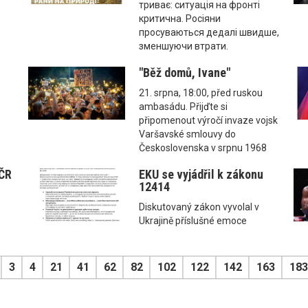
триває: ситуація на фронті
критична. Росіяни
просуваються дедалі швидше,
зменшуючи втрати.
"Běž domů, Ivane"
21. srpna, 18:00, před ruskou
ambasádu. Přijďte si
připomenout výročí invaze vojsk
Varšavské smlouvy do
Československa v srpnu 1968
 ČR
EKU se vyjádřil k zákonu
12414
Diskutovaný zákon vyvolal v
Ukrajině příslušné emoce
3
4
21
41
62
82
102
122
142
163
183