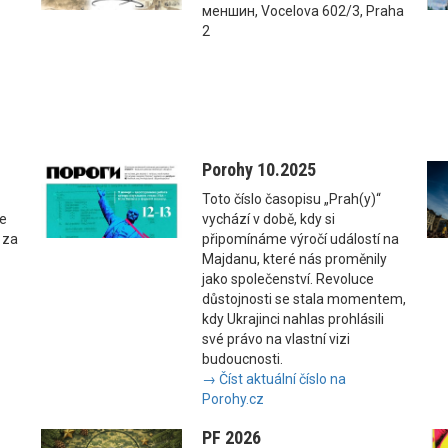
меншин, Vocelova 602/3, Praha
2
Porohy 10.2025
Toto číslo časopisu „Prah(y)“
se
vychází v době, kdy si
 za
připomínáme výročí událostí na
Majdanu, které nás proměnily
jako společenství. Revoluce
důstojnosti se stala momentem,
kdy Ukrajinci nahlas prohlásili
své právo na vlastní vizi
budoucnosti.
→ Číst aktuální číslo na
Porohy.cz
PF 2026