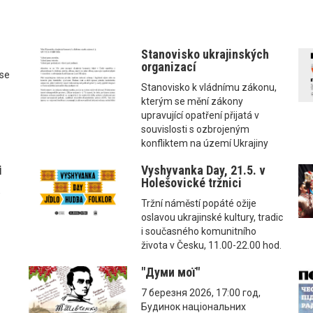
Stanovisko ukrajinských
organizací
ise
Stanovisko k vládnímu zákonu,
kterým se mění zákony
upravující opatření přijatá v
souvislosti s ozbrojeným
konfliktem na území Ukrajiny
і
Vyshyvanka Day, 21.5. v
Holešovické tržnici
,
Tržní náměstí popáté ožije
oslavou ukrajinské kultury, tradic
i současného komunitního
života v Česku, 11.00-22.00 hod.
"Думи мої"
7 березня 2026, 17:00 год,
Будинок національних