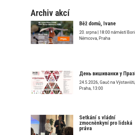
Archiv akcí
Běž domů, Ivane
20. srpna | 18:00 náměstí Bor
Němcova, Praha
День вишиванки у Праз
24.5.2026, Gauč na Výstavišti
Praha, 13:00
Setkání s vládní
zmocněnkyní pro lidská
práva