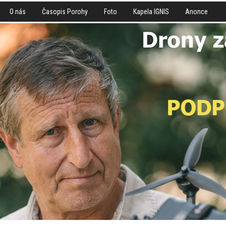
O nás
Časopis Porohy
Foto
Kapela IGNIS
Anonce