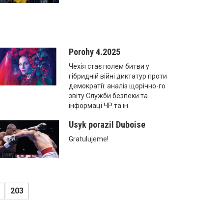
Porohy 4.2025
Чехія стає полем битви у
гібридній війні диктатур проти
демократії: аналіз щорічно-го
звіту Служби безпеки та
інформаці ЧР та ін.
Usyk porazil Duboise
Gratulujeme!
203