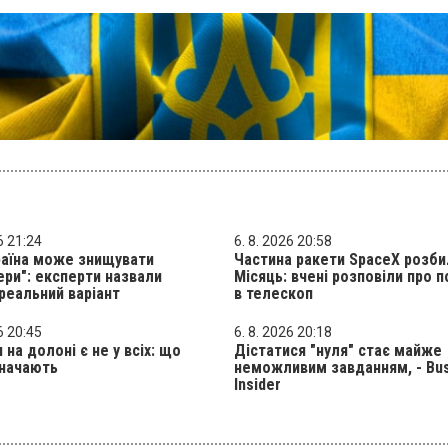
6 21:24
6. 8. 2026 20:58
раїна може знищувати
Частина ракети SpaceX розби
ери": експерти назвали
Місяць: вчені розповіли про 
реальний варіант
в телескоп
6 20:45
6. 8. 2026 20:18
 на долоні є не у всіх: що
Дістатися "нуля" стає майже
значають
неможливим завданням, - Bu
Insider