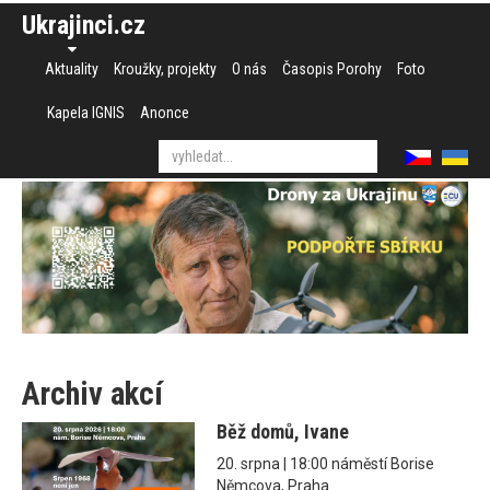
Ukrajinci.cz
Aktuality
Kroužky, projekty
O nás
Časopis Porohy
Foto
Kapela IGNIS
Anonce
Archiv akcí
Běž domů, Ivane
20. srpna | 18:00 náměstí Borise
Němcova, Praha