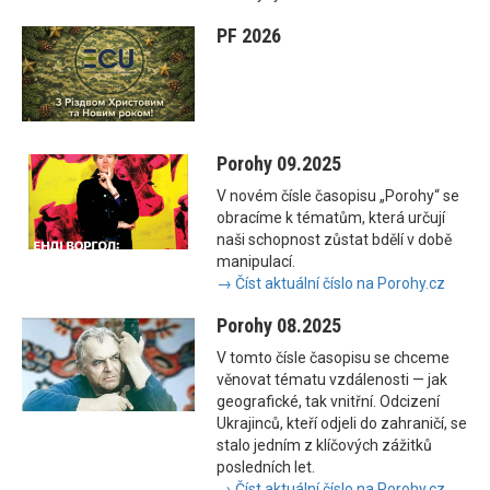
PF 2026
Porohy 09.2025
V novém čísle časopisu „Porohy“ se
obracíme k tématům, která určují
naši schopnost zůstat bdělí v době
manipulací.
→ Číst aktuální číslo na Porohy.cz
Porohy 08.2025
V tomto čísle časopisu se chceme
věnovat tématu vzdálenosti — jak
geografické, tak vnitřní. Odcizení
Ukrajinců, kteří odjeli do zahraničí, se
stalo jedním z klíčových zážitků
posledních let.
→ Číst aktuální číslo na Porohy.cz