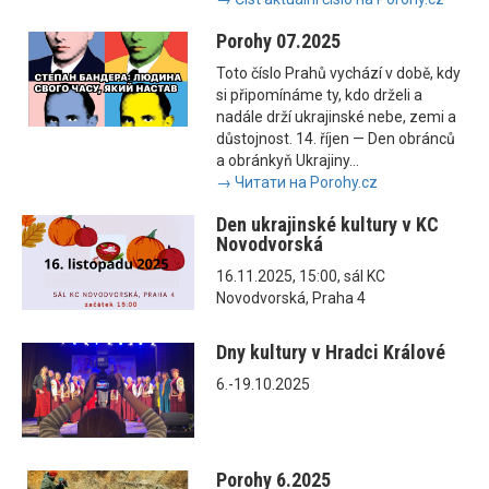
Porohy 07.2025
Toto číslo Prahů vychází v době, kdy
si připomínáme ty, kdo drželi a
nadále drží ukrajinské nebe, zemi a
důstojnost. 14. říjen — Den obránců
a obránkyň Ukrajiny...
→ Читати на Porohy.cz
Den ukrajinské kultury v KC
Novodvorská
16.11.2025, 15:00, sál KC
Novodvorská, Praha 4
Dny kultury v Hradci Králové
6.-19.10.2025
Porohy 6.2025