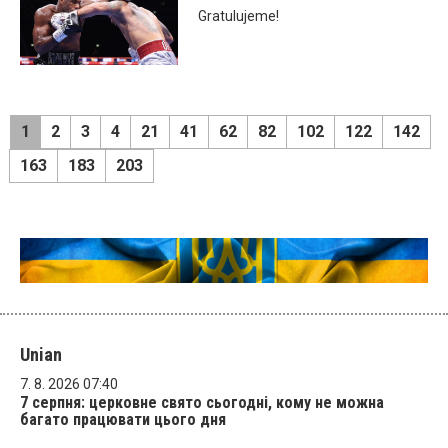
Gratulujeme!
1
2
3
4
21
41
62
82
102
122
142
163
183
203
Unian
7. 8. 2026 07:40
7 серпня: церковне свято сьогодні, кому не можна
багато працювати цього дня