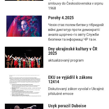
smlouvy do Československa v srpnu
1968
Porohy 4.2025
Чехія стає полем битви у гібридній
війні диктатур проти демократії:
аналіз щорічно-го звіту Служби
безпеки та інформаці ЧР та ін.
Dny ukrajinské kultury v ČR
2025
aktualizovaný program
EKU se vyjádřil k zákonu
12414
Diskutovaný zákon vyvolal v Ukrajině
příslušné emoce
Usyk porazil Duboise