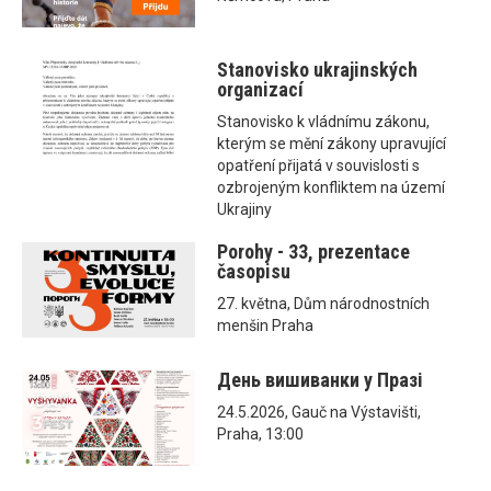
Stanovisko ukrajinských
organizací
Stanovisko k vládnímu zákonu,
kterým se mění zákony upravující
opatření přijatá v souvislosti s
ozbrojeným konfliktem na území
Ukrajiny
Porohy - 33, prezentace
časopisu
27. května, Dům národnostních
menšin Praha
День вишиванки у Празі
24.5.2026, Gauč na Výstavišti,
Praha, 13:00