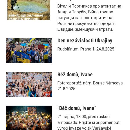
Віталій Портников про атентат на
Андрія Парубія, Війна триває:
ситуація на фронті критична.
Росіяни просуваються дедалі
швидше, зменшуючи втрати.
Den nezávislosti Ukrajiny
Rudolfinum, Praha 1, 24.8.2025
Běž domů, Ivane
Fotoreportáž: nám. Borise Němcova,
21.8.2025
"Běž domů, Ivane"
21. srpna, 18:00, před ruskou
ambasádu. Přijďte si připomenout
výročí invaze vojsk Varšavské