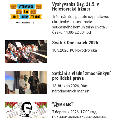
Vyshyvanka Day, 21.5. v
Holešovické tržnici
Tržní náměstí popáté ožije oslavou
ukrajinské kultury, tradic i
současného komunitního života v
Česku, 11.00-22.00 hod.
Svátek Dne matek 2026
10.5.2026, KC Novodvorská
Setkání s vládní zmocněnkyní
pro lidská práva
13. března 2026, Dům
národnostních menšin
"Думи мої"
7 березня 2026, 17:00 год,
Будинок національних меншин,