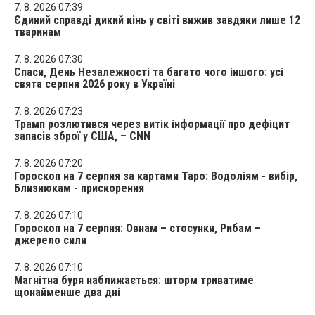
7. 8. 2026 07:39
Єдиний справді дикий кінь у світі вижив завдяки лише 12
тваринам
7. 8. 2026 07:30
Спаси, День Незалежності та багато чого іншого: усі
свята серпня 2026 року в Україні
7. 8. 2026 07:23
Трамп розлютився через витік інформації про дефіцит
запасів зброї у США, – CNN
7. 8. 2026 07:20
Гороскоп на 7 серпня за картами Таро: Водоліям - вибір,
Близнюкам - прискорення
7. 8. 2026 07:10
Гороскоп на 7 серпня: Овнам – стосунки, Рибам –
джерело сили
7. 8. 2026 07:10
Магнітна буря наближається: шторм триватиме
щонайменше два дні