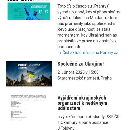
Toto číslo časopisu „Prah(y)“
vychází v době, kdy si připomínáme
výročí událostí na Majdanu, které
nás proměnily jako společenství.
Revoluce důstojnosti se stala
momentem, kdy Ukrajinci nahlas
prohlásili své právo na vlastní vizi
budoucnosti.
→ Číst aktuální číslo na Porohy.cz
Společně za Ukrajinu!
21. února 2026 v 15:00,
Staroměstské náměstí, Praha
Vyjádření ukrajinských
organizací k nedávným
událostem
a výrokům pana předsedy PSP ČR
T.Okamury a pana poslance
J.Foldyny