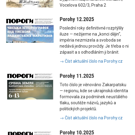
Vocelova 602/3, Praha 2
Porohy 12.2025
Poslední roky definitivně rozptýlily
iluze — nežijeme na „konci dějin“,
impéria nezmizela a svoboda se
nedává jednou provždy. Je třeba o ni
zápasit a s odhodláním ji bránit.
→ Číst aktuální číslo na Porohy.cz
Porohy 11.2025
Toto číslo je věnováno Zakarpatsku
— regionu, kde se ukrajinská identita
formovala za podmínek neustálého
tlaku, soutěže názvů, jazyků a
politických projektů.
→ Číst aktuální číslo na Porohy.cz
Porohy 10.2025