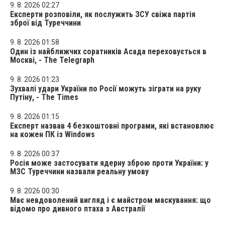
9. 8. 2026 02:27
Експерти розповіли, як послужить ЗСУ свіжа партія
зброї від Туреччини
9. 8. 2026 01:58
Один із найближчих соратників Асада переховується в
Москві, - The Telegraph
9. 8. 2026 01:23
Зухвалі удари України по Росії можуть зіграти на руку
Путіну, - The Times
9. 8. 2026 01:15
Експерт назвав 4 безкоштовні програми, які встановлює
на кожен ПК із Windows
9. 8. 2026 00:37
Росія може застосувати ядерну зброю проти України: у
МЗС Туреччини назвали реальну умову
9. 8. 2026 00:30
Має невдоволений вигляд і є майстром маскування: що
відомо про дивного птаха з Австралії