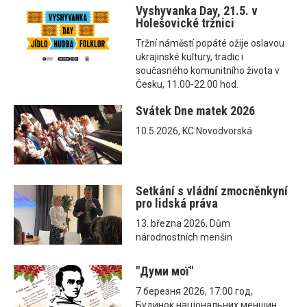
Vyshyvanka Day, 21.5. v
Holešovické tržnici
Tržní náměstí popáté ožije oslavou
ukrajinské kultury, tradic i
současného komunitního života v
Česku, 11.00-22.00 hod.
Svátek Dne matek 2026
10.5.2026, KC Novodvorská
Setkání s vládní zmocněnkyní
pro lidská práva
13. března 2026, Dům
národnostních menšin
"Думи мої"
7 березня 2026, 17:00 год,
Будинок національних меншин,