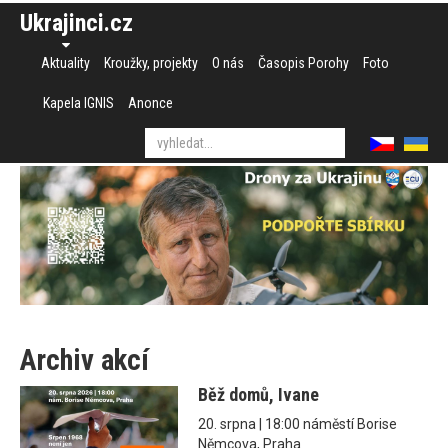
Ukrajinci.cz
Aktuality
Kroužky, projekty
O nás
Časopis Porohy
Foto
Kapela IGNIS
Anonce
Archiv akcí
Běž domů, Ivane
20. srpna | 18:00 náměstí Borise
Němcova, Praha