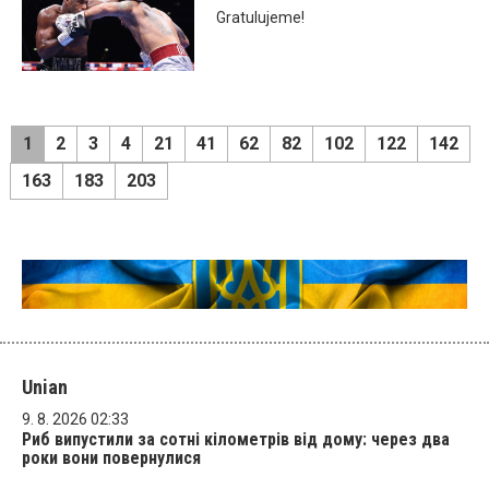
Gratulujeme!
1
2
3
4
21
41
62
82
102
122
142
163
183
203
Unian
9. 8. 2026 02:33
Риб випустили за сотні кілометрів від дому: через два
роки вони повернулися