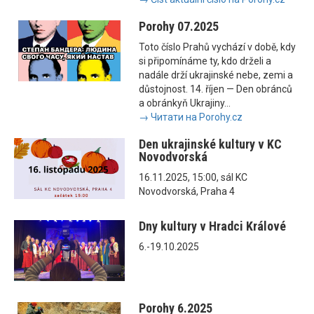
Porohy 07.2025
Toto číslo Prahů vychází v době, kdy
si připomínáme ty, kdo drželi a
nadále drží ukrajinské nebe, zemi a
důstojnost. 14. říjen — Den obránců
a obránkyň Ukrajiny...
→ Читати на Porohy.cz
Den ukrajinské kultury v KC
Novodvorská
16.11.2025, 15:00, sál KC
Novodvorská, Praha 4
Dny kultury v Hradci Králové
6.-19.10.2025
Porohy 6.2025