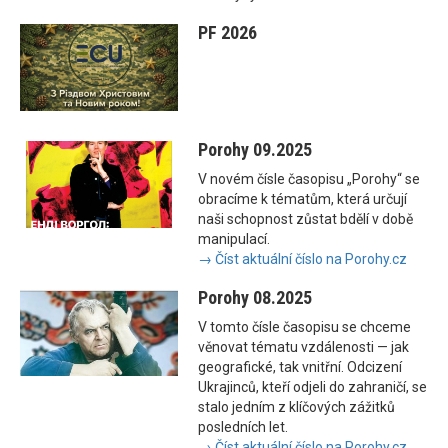
PF 2026
Porohy 09.2025
V novém čísle časopisu „Porohy“ se
obracíme k tématům, která určují
naši schopnost zůstat bdělí v době
manipulací.
→ Číst aktuální číslo na Porohy.cz
Porohy 08.2025
V tomto čísle časopisu se chceme
věnovat tématu vzdálenosti — jak
geografické, tak vnitřní. Odcizení
Ukrajinců, kteří odjeli do zahraničí, se
stalo jedním z klíčových zážitků
posledních let.
→ Číst aktuální číslo na Porohy.cz