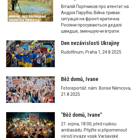
Віталій Портников про атентат на
Андрія Парубія, Війна триває:
ситуація на фронті критична.
Росіяни просуваються дедалі
швидше, зменшуючи втрати.
Den nezávislosti Ukrajiny
Rudolfinum, Praha 1, 24.8.2025
Běž domů, Ivane
Fotoreportáž: nám. Borise Němcova,
21.8.2025
"Běž domů, Ivane"
21. srpna, 18:00, před ruskou
ambasádu. Přijďte si připomenout
výročí invaze vojsk Varšavské