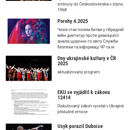
smlouvy do Československa v srpnu
1968
Porohy 4.2025
Чехія стає полем битви у гібридній
війні диктатур проти демократії:
аналіз щорічно-го звіту Служби
безпеки та інформаці ЧР та ін.
Dny ukrajinské kultury v ČR
2025
aktualizovaný program
EKU se vyjádřil k zákonu
12414
Diskutovaný zákon vyvolal v Ukrajině
příslušné emoce
Usyk porazil Duboise