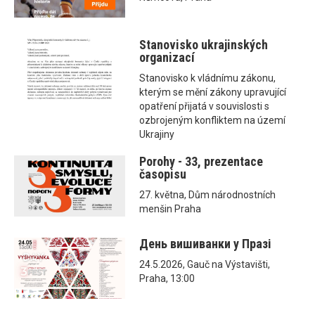
Stanovisko ukrajinských
organizací
Stanovisko k vládnímu zákonu,
kterým se mění zákony upravující
opatření přijatá v souvislosti s
ozbrojeným konfliktem na území
Ukrajiny
Porohy - 33, prezentace
časopisu
27. května, Dům národnostních
menšin Praha
День вишиванки у Празі
24.5.2026, Gauč na Výstavišti,
Praha, 13:00