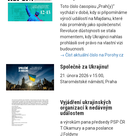
Toto číslo časopisu „Prah(y)“
vychází v době, kdy si připomínáme
výročí událostí na Majdanu, které
nás proměnily jako společenství.
Revoluce důstojnosti se stala
momentem, kdy Ukrajinci nahlas
prohlásili své právo na vlastní vizi
budoucnosti.
→ Číst aktuální číslo na Porohy.cz
Společně za Ukrajinu!
21. února 2026 v 15:00,
Staroměstské náměstí, Praha
Vyjádření ukrajinských
organizací k nedávným
událostem
a výrokům pana předsedy PSP ČR
T.Okamury a pana poslance
J.Foldyny