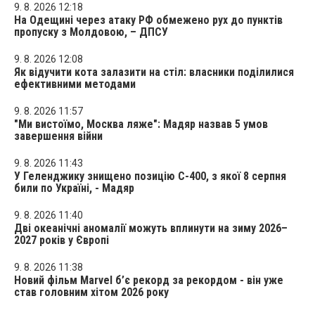
9. 8. 2026 12:18
На Одещині через атаку РФ обмежено рух до пунктів
пропуску з Молдовою, – ДПСУ
9. 8. 2026 12:08
Як відучити кота залазити на стіл: власники поділилися
ефективними методами
9. 8. 2026 11:57
"Ми вистоїмо, Москва ляже": Мадяр назвав 5 умов
завершення війни
9. 8. 2026 11:43
У Геленджику знищено позицію С-400, з якої 8 серпня
били по Україні, - Мадяр
9. 8. 2026 11:40
Дві океанічні аномалії можуть вплинути на зиму 2026–
2027 років у Європі
9. 8. 2026 11:38
Новий фільм Marvel б’є рекорд за рекордом - він уже
став головним хітом 2026 року