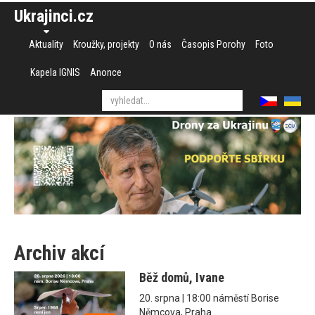
Ukrajinci.cz
Aktuality
Kroužky, projekty
O nás
Časopis Porohy
Foto
Kapela IGNIS
Anonce
Archiv akcí
Běž domů, Ivane
20. srpna | 18:00 náměstí Borise
Němcova, Praha