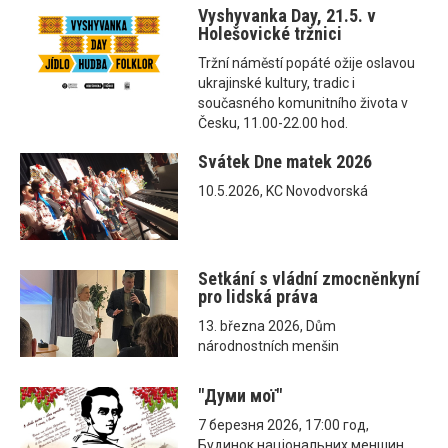
Vyshyvanka Day, 21.5. v
Holešovické tržnici
Tržní náměstí popáté ožije oslavou
ukrajinské kultury, tradic i
současného komunitního života v
Česku, 11.00-22.00 hod.
Svátek Dne matek 2026
10.5.2026, KC Novodvorská
Setkání s vládní zmocněnkyní
pro lidská práva
13. března 2026, Dům
národnostních menšin
"Думи мої"
7 березня 2026, 17:00 год,
Будинок національних меншин,