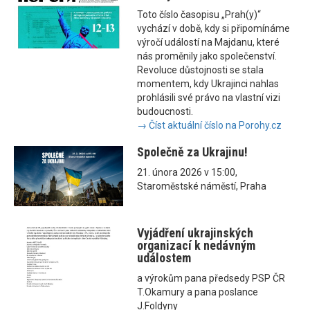
Toto číslo časopisu „Prah(y)“
vychází v době, kdy si připomínáme
výročí událostí na Majdanu, které
nás proměnily jako společenství.
Revoluce důstojnosti se stala
momentem, kdy Ukrajinci nahlas
prohlásili své právo na vlastní vizi
budoucnosti.
→ Číst aktuální číslo na Porohy.cz
Společně za Ukrajinu!
21. února 2026 v 15:00,
Staroměstské náměstí, Praha
Vyjádření ukrajinských
organizací k nedávným
událostem
a výrokům pana předsedy PSP ČR
T.Okamury a pana poslance
J.Foldyny