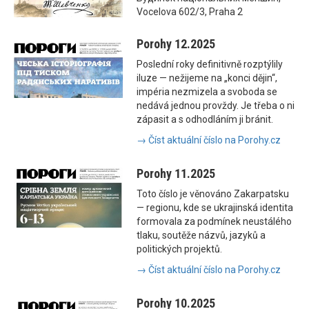
Vocelova 602/3, Praha 2
Porohy 12.2025
Poslední roky definitivně rozptýlily
iluze — nežijeme na „konci dějin“,
impéria nezmizela a svoboda se
nedává jednou provždy. Je třeba o ni
zápasit a s odhodláním ji bránit.
→ Číst aktuální číslo na Porohy.cz
Porohy 11.2025
Toto číslo je věnováno Zakarpatsku
— regionu, kde se ukrajinská identita
formovala za podmínek neustálého
tlaku, soutěže názvů, jazyků a
politických projektů.
→ Číst aktuální číslo na Porohy.cz
Porohy 10.2025