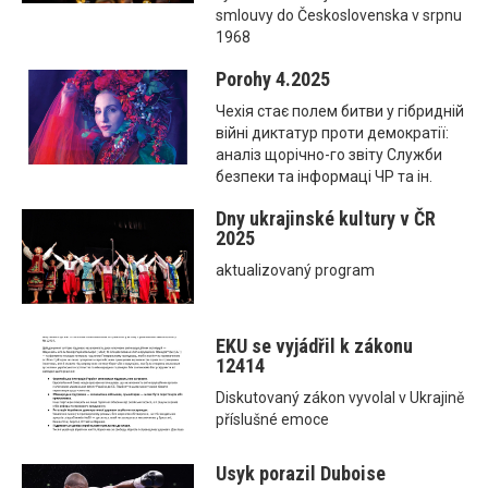
smlouvy do Československa v srpnu
1968
Porohy 4.2025
Чехія стає полем битви у гібридній
війні диктатур проти демократії:
аналіз щорічно-го звіту Служби
безпеки та інформаці ЧР та ін.
Dny ukrajinské kultury v ČR
2025
aktualizovaný program
EKU se vyjádřil k zákonu
12414
Diskutovaný zákon vyvolal v Ukrajině
příslušné emoce
Usyk porazil Duboise