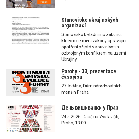
Stanovisko ukrajinských
organizací
Stanovisko k vládnímu zákonu,
kterým se mění zákony upravující
opatření přijatá v souvislosti s
ozbrojeným konfliktem na území
Ukrajiny
Porohy - 33, prezentace
časopisu
27. května, Dům národnostních
menšin Praha
День вишиванки у Празі
24.5.2026, Gauč na Výstavišti,
Praha, 13:00