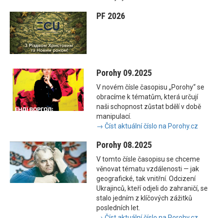
PF 2026
Porohy 09.2025
V novém čísle časopisu „Porohy“ se
obracíme k tématům, která určují
naši schopnost zůstat bdělí v době
manipulací.
→ Číst aktuální číslo na Porohy.cz
Porohy 08.2025
V tomto čísle časopisu se chceme
věnovat tématu vzdálenosti — jak
geografické, tak vnitřní. Odcizení
Ukrajinců, kteří odjeli do zahraničí, se
stalo jedním z klíčových zážitků
posledních let.
→ Číst aktuální číslo na Porohy.cz