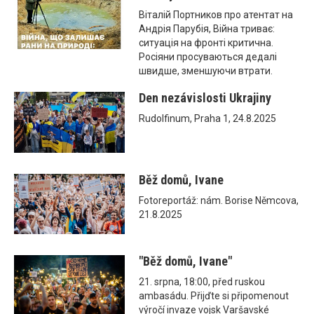
Віталій Портников про атентат на
Андрія Парубія, Війна триває:
ситуація на фронті критична.
Росіяни просуваються дедалі
швидше, зменшуючи втрати.
Den nezávislosti Ukrajiny
Rudolfinum, Praha 1, 24.8.2025
Běž domů, Ivane
Fotoreportáž: nám. Borise Němcova,
21.8.2025
"Běž domů, Ivane"
21. srpna, 18:00, před ruskou
ambasádu. Přijďte si připomenout
výročí invaze vojsk Varšavské