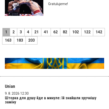
Gratulujeme!
1
2
3
4
21
41
62
82
102
122
142
163
183
203
Unian
9. 8. 2026 12:30
Шторка для душу йде в минуле: їй знайшли зручнішу
заміну