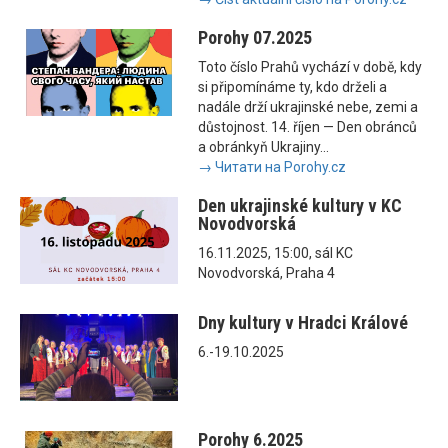
Porohy 07.2025
Toto číslo Prahů vychází v době, kdy
si připomínáme ty, kdo drželi a
nadále drží ukrajinské nebe, zemi a
důstojnost. 14. říjen — Den obránců
a obránkyň Ukrajiny...
→ Читати на Porohy.cz
Den ukrajinské kultury v KC
Novodvorská
16.11.2025, 15:00, sál KC
Novodvorská, Praha 4
Dny kultury v Hradci Králové
6.-19.10.2025
Porohy 6.2025