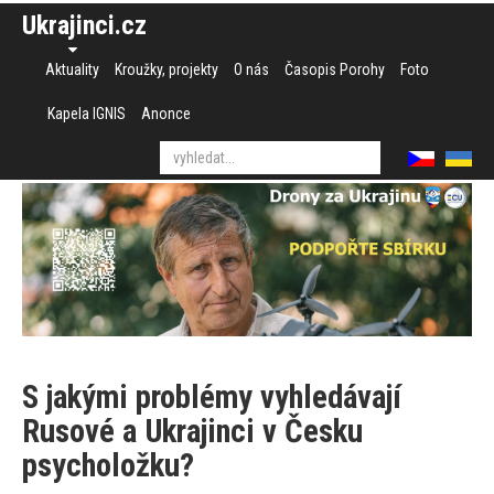
Ukrajinci.cz
Aktuality
Kroužky, projekty
O nás
Časopis Porohy
Foto
Kapela IGNIS
Anonce
S jakými problémy vyhledávají
Rusové a Ukrajinci v Česku
psycholožku?