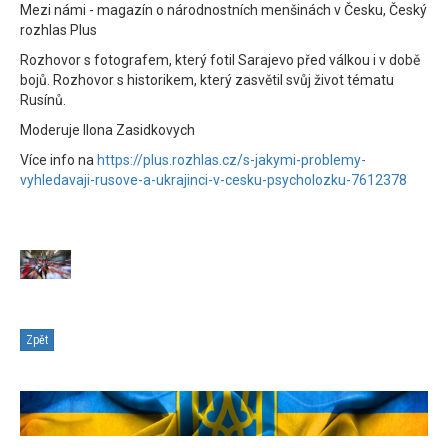
Mezi námi - magazín o národnostních menšinách v Česku, Český
rozhlas Plus
Rozhovor s fotografem, který fotil Sarajevo před válkou i v době
bojů. Rozhovor s historikem, který zasvětil svůj život tématu
Rusínů.
Moderuje Ilona Zasidkovych
Více info na
https://plus.rozhlas.cz/s-jakymi-problemy-
vyhledavaji-rusove-a-ukrajinci-v-cesku-psycholozku-7612378
Zpět