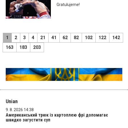
Gratulujeme!
1
2
3
4
21
41
62
82
102
122
142
163
183
203
Unian
9. 8. 2026 14:38
Американський трюк із картоплею фрі допомагає
швидко загустити суп