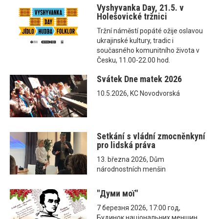
Vyshyvanka Day, 21.5. v
Holešovické tržnici
Tržní náměstí popáté ožije oslavou
ukrajinské kultury, tradic i
současného komunitního života v
Česku, 11.00-22.00 hod.
Svátek Dne matek 2026
10.5.2026, KC Novodvorská
Setkání s vládní zmocněnkyní
pro lidská práva
13. března 2026, Dům
národnostních menšin
"Думи мої"
7 березня 2026, 17:00 год,
Будинок національних меншин,