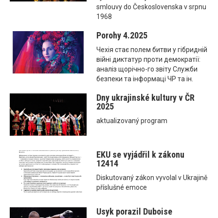
smlouvy do Československa v srpnu
1968
Porohy 4.2025
Чехія стає полем битви у гібридній
війні диктатур проти демократії:
аналіз щорічно-го звіту Служби
безпеки та інформаці ЧР та ін.
Dny ukrajinské kultury v ČR
2025
aktualizovaný program
EKU se vyjádřil k zákonu
12414
Diskutovaný zákon vyvolal v Ukrajině
příslušné emoce
Usyk porazil Duboise