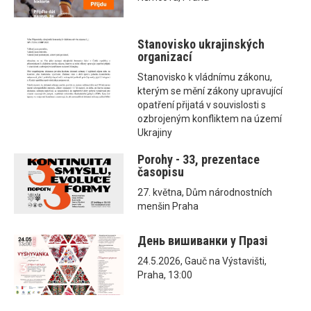
Stanovisko ukrajinských
organizací
Stanovisko k vládnímu zákonu,
kterým se mění zákony upravující
opatření přijatá v souvislosti s
ozbrojeným konfliktem na území
Ukrajiny
Porohy - 33, prezentace
časopisu
27. května, Dům národnostních
menšin Praha
День вишиванки у Празі
24.5.2026, Gauč na Výstavišti,
Praha, 13:00