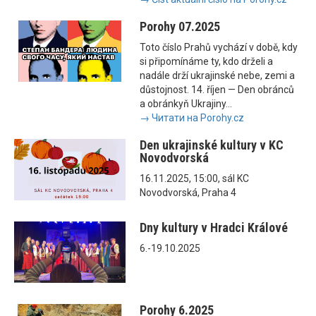
Porohy 07.2025
Toto číslo Prahů vychází v době, kdy
si připomínáme ty, kdo drželi a
nadále drží ukrajinské nebe, zemi a
důstojnost. 14. říjen — Den obránců
a obránkyň Ukrajiny...
→ Читати на Porohy.cz
Den ukrajinské kultury v KC
Novodvorská
16.11.2025, 15:00, sál KC
Novodvorská, Praha 4
Dny kultury v Hradci Králové
6.-19.10.2025
Porohy 6.2025