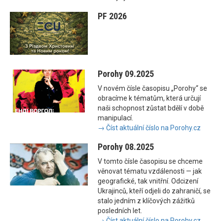
PF 2026
Porohy 09.2025
V novém čísle časopisu „Porohy“ se
obracíme k tématům, která určují
naši schopnost zůstat bdělí v době
manipulací.
→ Číst aktuální číslo na Porohy.cz
Porohy 08.2025
V tomto čísle časopisu se chceme
věnovat tématu vzdálenosti — jak
geografické, tak vnitřní. Odcizení
Ukrajinců, kteří odjeli do zahraničí, se
stalo jedním z klíčových zážitků
posledních let.
→ Číst aktuální číslo na Porohy.cz