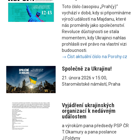
Toto číslo časopisu „Prah(y)“
vychází v době, kdy si připomínáme
výročí událostí na Majdanu, které
nás proměnily jako společenství.
Revoluce důstojnosti se stala
momentem, kdy Ukrajinci nahlas
prohlásili své právo na vlastní vizi
budoucnosti.
→ Číst aktuální číslo na Porohy.cz
Společně za Ukrajinu!
21. února 2026 v 15:00,
Staroměstské náměstí, Praha
Vyjádření ukrajinských
organizací k nedávným
událostem
a výrokům pana předsedy PSP ČR
T.Okamury a pana poslance
J.Foldyny