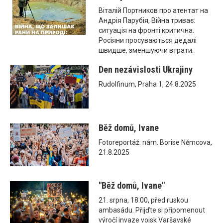
Віталій Портников про атентат на
Андрія Парубія, Війна триває:
ситуація на фронті критична.
Росіяни просуваються дедалі
швидше, зменшуючи втрати.
Den nezávislosti Ukrajiny
Rudolfinum, Praha 1, 24.8.2025
Běž domů, Ivane
Fotoreportáž: nám. Borise Němcova,
21.8.2025
"Běž domů, Ivane"
21. srpna, 18:00, před ruskou
ambasádu. Přijďte si připomenout
výročí invaze vojsk Varšavské