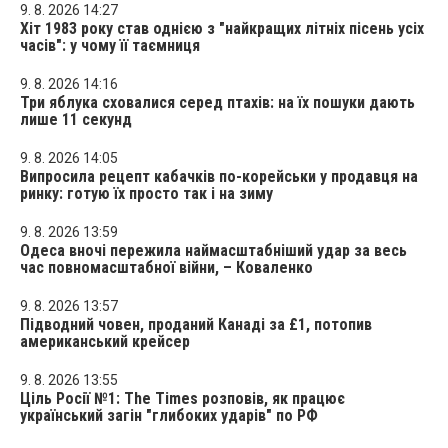
9. 8. 2026 14:27
Хіт 1983 року став однією з "найкращих літніх пісень усіх
часів": у чому її таємниця
9. 8. 2026 14:16
Три яблука сховалися серед птахів: на їх пошуки дають
лише 11 секунд
9. 8. 2026 14:05
Випросила рецепт кабачків по-корейськи у продавця на
ринку: готую їх просто так і на зиму
9. 8. 2026 13:59
Одеса вночі пережила наймасштабніший удар за весь
час повномасштабної війни, – Коваленко
9. 8. 2026 13:57
Підводний човен, проданий Канаді за £1, потопив
американський крейсер
9. 8. 2026 13:55
Ціль Росії №1: The Times розповів, як працює
український загін "глибоких ударів" по РФ