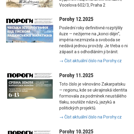
Vocelova 602/3, Praha 2
Porohy 12.2025
Poslední roky definitivně rozptýlily
iluze — nežijeme na „konci dějin“,
impéria nezmizela a svoboda se
nedává jednou provždy. Je třeba o ni
zápasit a s odhodláním ji bránit.
→ Číst aktuální číslo na Porohy.cz
Porohy 11.2025
Toto číslo je věnováno Zakarpatsku
— regionu, kde se ukrajinská identita
formovala za podmínek neustálého
tlaku, soutěže názvů, jazyků a
politických projektů.
→ Číst aktuální číslo na Porohy.cz
Porohy 10.2025