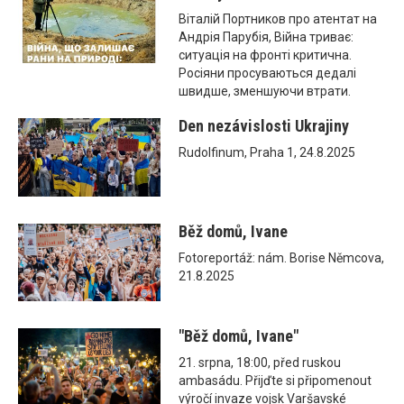
Віталій Портников про атентат на
Андрія Парубія, Війна триває:
ситуація на фронті критична.
Росіяни просуваються дедалі
швидше, зменшуючи втрати.
Den nezávislosti Ukrajiny
Rudolfinum, Praha 1, 24.8.2025
Běž domů, Ivane
Fotoreportáž: nám. Borise Němcova,
21.8.2025
"Běž domů, Ivane"
21. srpna, 18:00, před ruskou
ambasádu. Přijďte si připomenout
výročí invaze vojsk Varšavské