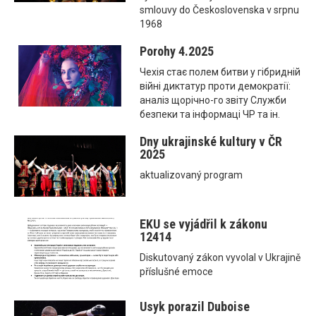
smlouvy do Československa v srpnu
1968
Porohy 4.2025
Чехія стає полем битви у гібридній
війні диктатур проти демократії:
аналіз щорічно-го звіту Служби
безпеки та інформаці ЧР та ін.
Dny ukrajinské kultury v ČR
2025
aktualizovaný program
EKU se vyjádřil k zákonu
12414
Diskutovaný zákon vyvolal v Ukrajině
příslušné emoce
Usyk porazil Duboise