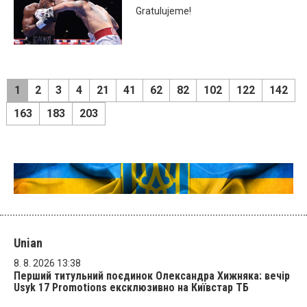
Gratulujeme!
1
2
3
4
21
41
62
82
102
122
142
163
183
203
Unian
8. 8. 2026 13:38
Перший титульний поєдинок Олександра Хижняка: вечір
Usyk 17 Promotions ексклюзивно на Київстар ТБ