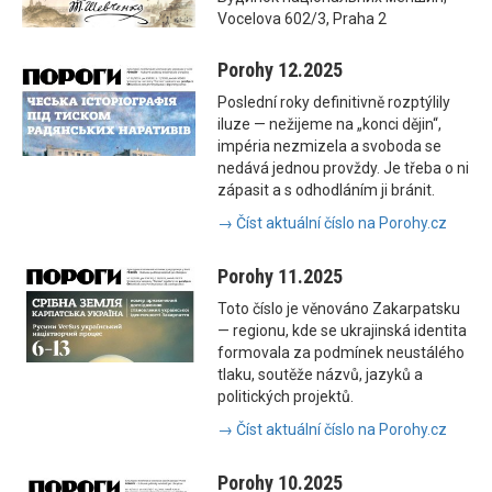
Vocelova 602/3, Praha 2
Porohy 12.2025
Poslední roky definitivně rozptýlily
iluze — nežijeme na „konci dějin“,
impéria nezmizela a svoboda se
nedává jednou provždy. Je třeba o ni
zápasit a s odhodláním ji bránit.
→ Číst aktuální číslo na Porohy.cz
Porohy 11.2025
Toto číslo je věnováno Zakarpatsku
— regionu, kde se ukrajinská identita
formovala za podmínek neustálého
tlaku, soutěže názvů, jazyků a
politických projektů.
→ Číst aktuální číslo na Porohy.cz
Porohy 10.2025