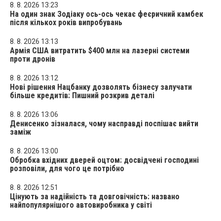
8. 8. 2026 13:23
На один знак Зодіаку ось-ось чекає феєричний камбек
після кількох років випробувань
8. 8. 2026 13:13
Армія США витратить $400 млн на лазерні системи
проти дронів
8. 8. 2026 13:12
Нові рішення Нацбанку дозволять бізнесу залучати
більше кредитів: Пишний розкрив деталі
8. 8. 2026 13:06
Денисенко зізналася, чому насправді поспішає вийти
заміж
8. 8. 2026 13:00
Обробка вхідних дверей оцтом: досвідчені господині
розповіли, для чого це потрібно
8. 8. 2026 12:51
Цінують за надійність та довговічність: названо
найпопулярнішого автовиробника у світі