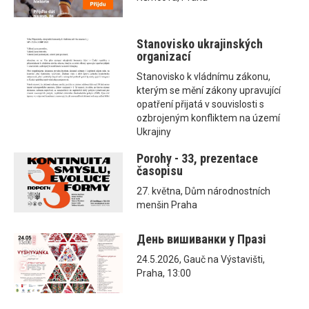
Stanovisko ukrajinských
organizací
Stanovisko k vládnímu zákonu,
kterým se mění zákony upravující
opatření přijatá v souvislosti s
ozbrojeným konfliktem na území
Ukrajiny
Porohy - 33, prezentace
časopisu
27. května, Dům národnostních
menšin Praha
День вишиванки у Празі
24.5.2026, Gauč na Výstavišti,
Praha, 13:00