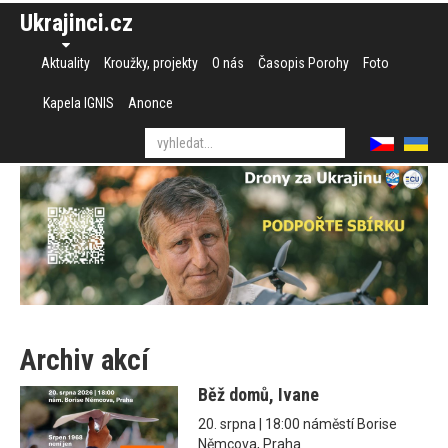
Ukrajinci.cz
Aktuality
Kroužky, projekty
O nás
Časopis Porohy
Foto
Kapela IGNIS
Anonce
Archiv akcí
Běž domů, Ivane
20. srpna | 18:00 náměstí Borise
Němcova, Praha