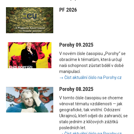
PF 2026
Porohy 09.2025
V novém čísle časopisu „Porohy“ se
obracíme k tématům, která určují
naši schopnost zůstat bdělí v době
manipulací.
→ Číst aktuální číslo na Porohy.cz
Porohy 08.2025
V tomto čísle časopisu se chceme
věnovat tématu vzdálenosti — jak
geografické, tak vnitřní. Odcizení
Ukrajinců, kteří odjeli do zahraničí, se
stalo jedním z klíčových zážitků
posledních let.
→ Číst aktuální číslo na Porohy.cz