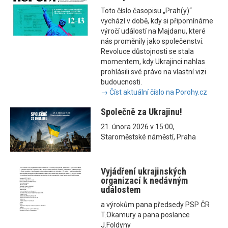
Toto číslo časopisu „Prah(y)“
vychází v době, kdy si připomínáme
výročí událostí na Majdanu, které
nás proměnily jako společenství.
Revoluce důstojnosti se stala
momentem, kdy Ukrajinci nahlas
prohlásili své právo na vlastní vizi
budoucnosti.
→ Číst aktuální číslo na Porohy.cz
Společně za Ukrajinu!
21. února 2026 v 15:00,
Staroměstské náměstí, Praha
Vyjádření ukrajinských
organizací k nedávným
událostem
a výrokům pana předsedy PSP ČR
T.Okamury a pana poslance
J.Foldyny