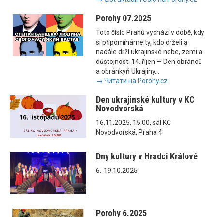
Porohy 07.2025
Toto číslo Prahů vychází v době, kdy
si připomínáme ty, kdo drželi a
nadále drží ukrajinské nebe, zemi a
důstojnost. 14. říjen — Den obránců
a obránkyň Ukrajiny...
→ Читати на Porohy.cz
Den ukrajinské kultury v KC
Novodvorská
16.11.2025, 15:00, sál KC
Novodvorská, Praha 4
Dny kultury v Hradci Králové
6.-19.10.2025
Porohy 6.2025