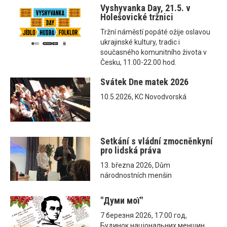
Vyshyvanka Day, 21.5. v
Holešovické tržnici
Tržní náměstí popáté ožije oslavou
ukrajinské kultury, tradic i
současného komunitního života v
Česku, 11.00-22.00 hod.
Svátek Dne matek 2026
10.5.2026, KC Novodvorská
Setkání s vládní zmocněnkyní
pro lidská práva
13. března 2026, Dům
národnostních menšin
"Думи мої"
7 березня 2026, 17:00 год,
Будинок національних меншин,