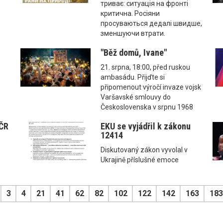
триває: ситуація на фронті
критична. Росіяни
просуваються дедалі швидше,
зменшуючи втрати.
"Běž domů, Ivane"
21. srpna, 18:00, před ruskou
ambasádu. Přijďte si
připomenout výročí invaze vojsk
Varšavské smlouvy do
Československa v srpnu 1968
 ČR
EKU se vyjádřil k zákonu
12414
Diskutovaný zákon vyvolal v
Ukrajině příslušné emoce
3
4
21
41
62
82
102
122
142
163
183