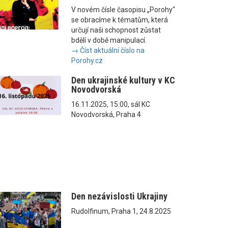
V novém čísle časopisu „Porohy“
se obracíme k tématům, která
určují naši schopnost zůstat
bdělí v době manipulací.
→ Číst aktuální číslo na
Porohy.cz
Den ukrajinské kultury v KC
Novodvorská
16.11.2025, 15:00, sál KC
Novodvorská, Praha 4
Den nezávislosti Ukrajiny
Rudolfinum, Praha 1, 24.8.2025