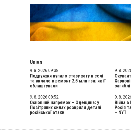
Unian
9. 8. 2026 09:38
9. 8. 202
Подружжя купило стару хату в селі
Окупант
та вклало в ремонт 2,5 млн грн: як її
Харкові
облаштували
загиблі
9. 8. 2026 08:52
9. 8. 202
Основний напрямок – Одещина: у
Війна в
Повітряних силах розкрили деталі
Росія т
російської атаки
– NYT