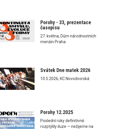
Porohy - 33, prezentace
časopisu
27. května, Dům národnostních
menšin Praha
Svátek Dne matek 2026
10.5.2026, KC Novodvorská
Porohy 12.2025
Poslední roky definitivně
rozptýlily iluze — nežijeme na