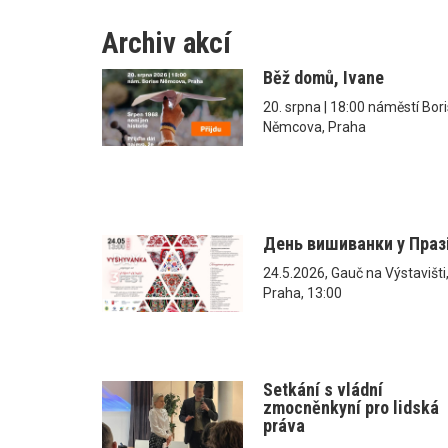
Archiv akcí
Běž domů, Ivane
20. srpna | 18:00 náměstí Bor
Němcova, Praha
День вишиванки у Праз
24.5.2026, Gauč na Výstavišti
Praha, 13:00
Setkání s vládní
zmocněnkyní pro lidská
práva