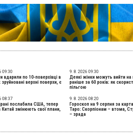
6 09:30
9. 8. 2026 09:30
и вдарили по 10-поверхівці в
Деякі жінки можуть вийти на
: зруйновані верхні поверхи, є
раніше за 60 років: як скорис
пільгою
6 08:37
9. 8. 2026 08:20
 Ірані послабила США, тепер
Гороскоп на 9 серпня за карт
а Китай змінюють свої плани,
Таро: Скорпіонам – втома, С
– зрада