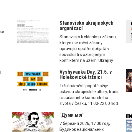
Stanovisko ukrajinských
organizací
ise
Stanovisko k vládnímu zákonu,
kterým se mění zákony
upravující opatření přijatá v
souvislosti s ozbrojeným
konfliktem na území Ukrajiny
і
Vyshyvanka Day, 21.5. v
Holešovické tržnici
,
Tržní náměstí popáté ožije
oslavou ukrajinské kultury, tradic
i současného komunitního
života v Česku, 11.00-22.00 hod.
"Думи мої"
7 березня 2026, 17:00 год,
Будинок національних