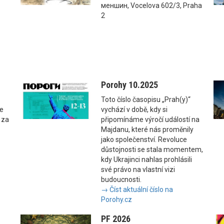
меншин, Vocelova 602/3, Praha
2
Porohy 10.2025
Toto číslo časopisu „Prah(y)“
se
vychází v době, kdy si
 za
připomínáme výročí událostí na
Majdanu, které nás proměnily
jako společenství. Revoluce
důstojnosti se stala momentem,
kdy Ukrajinci nahlas prohlásili
své právo na vlastní vizi
budoucnosti.
→ Číst aktuální číslo na
Porohy.cz
PF 2026