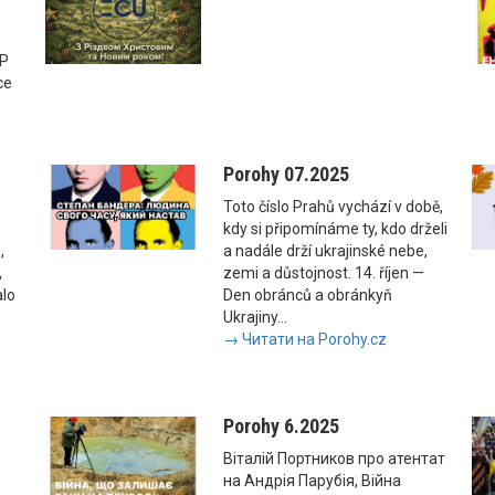
SP
ce
Porohy 07.2025
Toto číslo Prahů vychází v době,
kdy si připomínáme ty, kdo drželi
,
a nadále drží ukrajinské nebe,
,
zemi a důstojnost. 14. říjen —
alo
Den obránců a obránkyň
Ukrajiny...
→ Читати на Porohy.cz
Porohy 6.2025
Віталій Портников про атентат
на Андрія Парубія, Війна