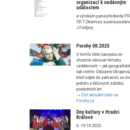
organizací k nedávným
událostem
a výrokům pana předsedy P
ČR T.Okamury a pana poslan
J.Foldyny
Porohy 08.2025
V tomto čísle časopisu se
chceme věnovat tématu
vzdálenosti — jak geografické
tak vnitřní. Odcizení Ukrajinců
kteří odjeli do zahraničí, se st
jedním z klíčových zážitků
posledních let.
→ Číst aktuální číslo na
Porohy.cz
Dny kultury v Hradci
Králové
6.-19.10.2025