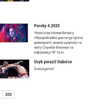
Porohy 4.2025
Чехія стає полем битви у
гібридній війні диктатур проти
демократії: аналіз щорічно-го
звіту Служби безпеки та
інформаці ЧР та ін.
Usyk porazil Duboise
Gratulujeme!
203