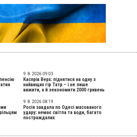
9. 8. 2026 09:03
 пенсію
Каспрів Верх: піднятися на одну з
татия
найвищих гір Татр – і не лише
вижити, а й зекономити 2000 гривень
9. 8. 2026 08:19
ами
Росія завдала по Одесі масованого
трільцям
удару: немає світла та води, багато
постраждалих