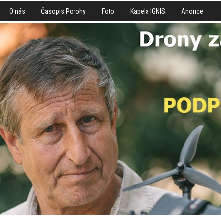
O nás
Časopis Porohy
Foto
Kapela IGNIS
Anonce