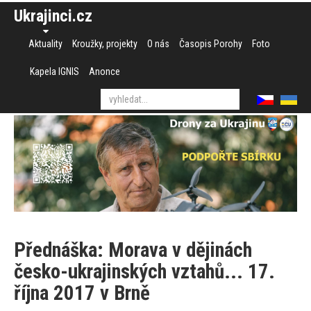
Ukrajinci.cz
Aktuality
Kroužky, projekty
O nás
Časopis Porohy
Foto
Kapela IGNIS
Anonce
Přednáška: Morava v dějinách
česko-ukrajinských vztahů... 17.
října 2017 v Brně