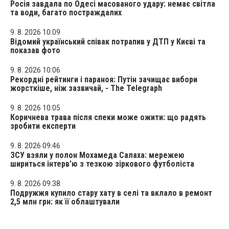
Росія завдала по Одесі масованого удару: немає світла
та води, багато постраждалих
9. 8. 2026 10:09
Відомий український співак потрапив у ДТП у Києві та
показав фото
9. 8. 2026 10:06
Рекордні рейтинги і параноя: Путін зачищає вибори
жорсткіше, ніж зазвичай, - The Telegraph
9. 8. 2026 10:05
Коричнева трава після спеки може ожити: що радять
зробити експерти
9. 8. 2026 09:46
ЗСУ взяли у полон Мохамеда Салаха: мережею
шириться інтерв'ю з тезкою зіркового футболіста
9. 8. 2026 09:38
Подружжя купило стару хату в селі та вклало в ремонт
2,5 млн грн: як її облаштували