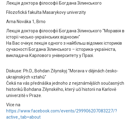
Лекція доктора філософії Богдана Зілинського
Filozofická fakulta Masarykovy univerzity
Arna Nováka 1, Brno
Лекція доктора філософії Богдана Зілинського "Моравія в
історії чесько-українських відносин"
На Вас очікує лекція одного з найбільш відомих істориків
сучасності Богдана Зілинського – історика-україніста,
викладача Карлового університету у Празі.
Diskuse: Ph.D., Bohdan Zilynskyj "Morava v dějinách česko-
ukrajinských vztahů"
Čeká na vás přednáška jednoho z nejznámějších současných
historiků Bohdana Zilynského, který učí historii na Karlově
univerzitě v Praze.
Více na
https://www.facebook.com/events/299906207083227/?
active_tab=about