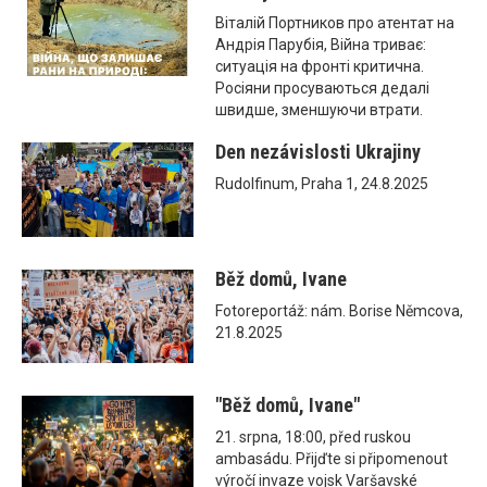
Віталій Портников про атентат на
Андрія Парубія, Війна триває:
ситуація на фронті критична.
Росіяни просуваються дедалі
швидше, зменшуючи втрати.
Den nezávislosti Ukrajiny
Rudolfinum, Praha 1, 24.8.2025
Běž domů, Ivane
Fotoreportáž: nám. Borise Němcova,
21.8.2025
"Běž domů, Ivane"
21. srpna, 18:00, před ruskou
ambasádu. Přijďte si připomenout
výročí invaze vojsk Varšavské