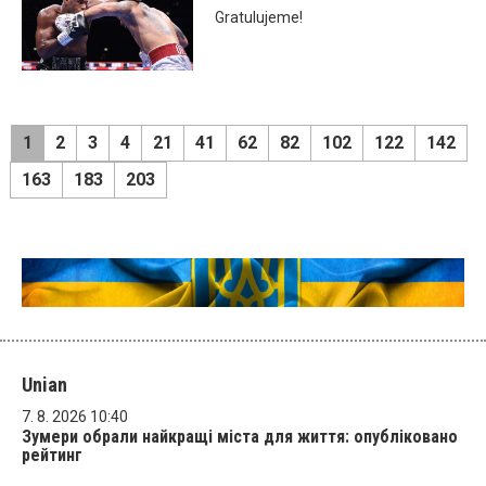
Gratulujeme!
1
2
3
4
21
41
62
82
102
122
142
163
183
203
Unian
7. 8. 2026 10:40
Зумери обрали найкращі міста для життя: опубліковано
рейтинг