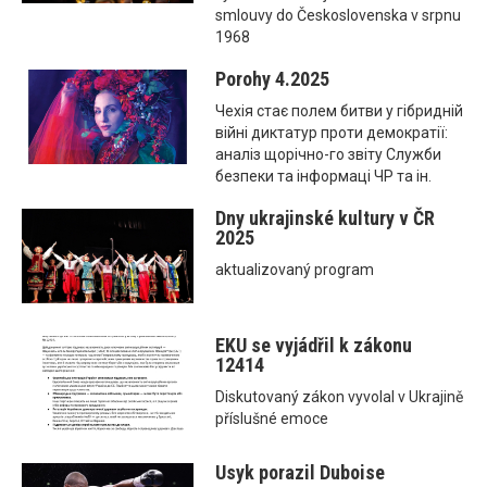
smlouvy do Československa v srpnu
1968
Porohy 4.2025
Чехія стає полем битви у гібридній
війні диктатур проти демократії:
аналіз щорічно-го звіту Служби
безпеки та інформаці ЧР та ін.
Dny ukrajinské kultury v ČR
2025
aktualizovaný program
EKU se vyjádřil k zákonu
12414
Diskutovaný zákon vyvolal v Ukrajině
příslušné emoce
Usyk porazil Duboise