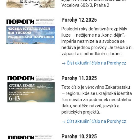
Vocelova 602/3, Praha 2
Porohy 12.2025
Poslední roky definitivně rozptýlily
iluze — nežijeme na „konci dějin“,
impéria nezmizela a svoboda se
nedává jednou provždy. Je třeba o ni
zápasit a s odhodláním ji bránit.
→ Číst aktuální číslo na Porohy.cz
Porohy 11.2025
Toto číslo je věnováno Zakarpatsku
— regionu, kde se ukrajinská identita
formovala za podmínek neustálého
tlaku, soutěže názvů, jazyků a
politických projektů.
→ Číst aktuální číslo na Porohy.cz
Porohy 10.2025