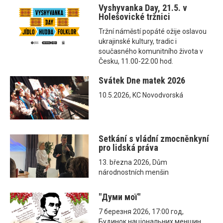
Vyshyvanka Day, 21.5. v
Holešovické tržnici
Tržní náměstí popáté ožije oslavou
ukrajinské kultury, tradic i
současného komunitního života v
Česku, 11.00-22.00 hod.
Svátek Dne matek 2026
10.5.2026, KC Novodvorská
Setkání s vládní zmocněnkyní
pro lidská práva
13. března 2026, Dům
národnostních menšin
"Думи мої"
7 березня 2026, 17:00 год,
Будинок національних меншин,