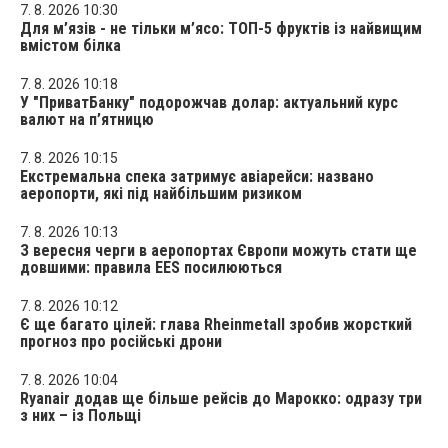
7. 8. 2026 10:30
Для м’язів - не тільки м’ясо: ТОП-5 фруктів із найвищим
вмістом білка
7. 8. 2026 10:18
У "ПриватБанку" подорожчав долар: актуальний курс
валют на п’ятницю
7. 8. 2026 10:15
Екстремальна спека затримує авіарейси: названо
аеропорти, які під найбільшим ризиком
7. 8. 2026 10:13
З вересня черги в аеропортах Європи можуть стати ще
довшими: правила EES посилюються
7. 8. 2026 10:12
Є ще багато цілей: глава Rheinmetall зробив жорсткий
прогноз про російські дрони
7. 8. 2026 10:04
Ryanair додав ще більше рейсів до Марокко: одразу три
з них – із Польщі