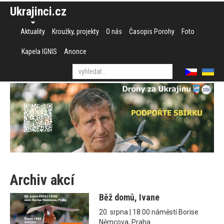
Ukrajinci.cz
Aktuality
Kroužky, projekty
O nás
Časopis Porohy
Foto
Kapela IGNIS
Anonce
Archiv akcí
Běž domů, Ivane
20. srpna | 18:00 náměstí Borise
Němcova, Praha