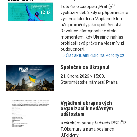
Toto číslo časopisu „Prah(y)“
vychází v době, kdy si připomínáme
výročí událostí na Majdanu, které
nás proměnily jako společenství.
Revoluce důstojnosti se stala
momentem, kdy Ukrajinci nahlas
prohlásili své právo na vlastní vizi
budoucnosti.
→ Číst aktuální číslo na Porohy.cz
Společně za Ukrajinu!
21. února 2026 v 15:00,
Staroměstské náměstí, Praha
Vyjádření ukrajinských
organizací k nedávným
událostem
a výrokům pana předsedy PSP ČR
T.Okamury a pana poslance
J.Foldyny