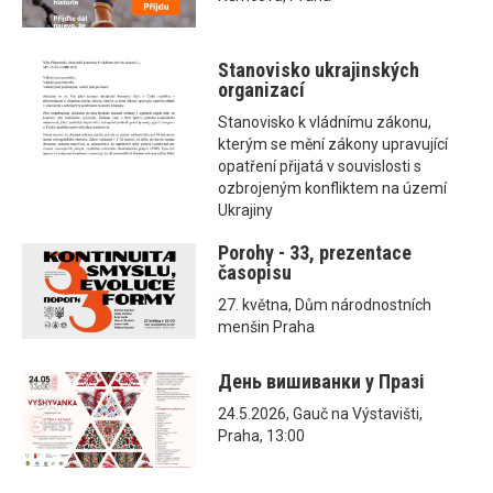
Stanovisko ukrajinských
organizací
Stanovisko k vládnímu zákonu,
kterým se mění zákony upravující
opatření přijatá v souvislosti s
ozbrojeným konfliktem na území
Ukrajiny
Porohy - 33, prezentace
časopisu
27. května, Dům národnostních
menšin Praha
День вишиванки у Празі
24.5.2026, Gauč na Výstavišti,
Praha, 13:00