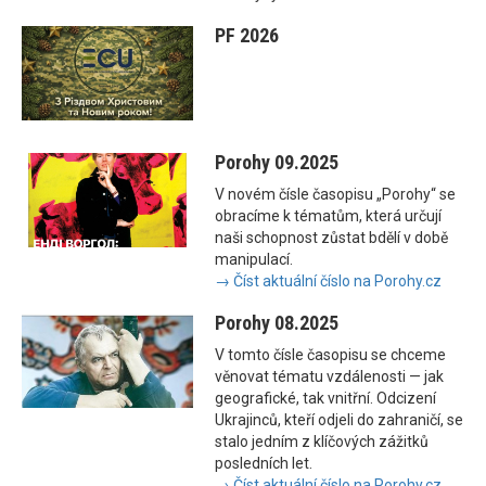
PF 2026
Porohy 09.2025
V novém čísle časopisu „Porohy“ se
obracíme k tématům, která určují
naši schopnost zůstat bdělí v době
manipulací.
→ Číst aktuální číslo na Porohy.cz
Porohy 08.2025
V tomto čísle časopisu se chceme
věnovat tématu vzdálenosti — jak
geografické, tak vnitřní. Odcizení
Ukrajinců, kteří odjeli do zahraničí, se
stalo jedním z klíčových zážitků
posledních let.
→ Číst aktuální číslo na Porohy.cz