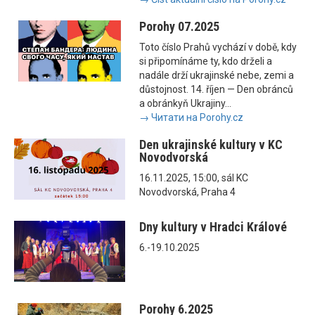
Porohy 07.2025
Toto číslo Prahů vychází v době, kdy
si připomínáme ty, kdo drželi a
nadále drží ukrajinské nebe, zemi a
důstojnost. 14. říjen — Den obránců
a obránkyň Ukrajiny...
→ Читати на Porohy.cz
Den ukrajinské kultury v KC
Novodvorská
16.11.2025, 15:00, sál KC
Novodvorská, Praha 4
Dny kultury v Hradci Králové
6.-19.10.2025
Porohy 6.2025