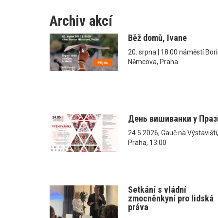
Archiv akcí
Běž domů, Ivane
20. srpna | 18:00 náměstí Bor
Němcova, Praha
День вишиванки у Праз
24.5.2026, Gauč na Výstavišti
Praha, 13:00
Setkání s vládní
zmocněnkyní pro lidská
práva