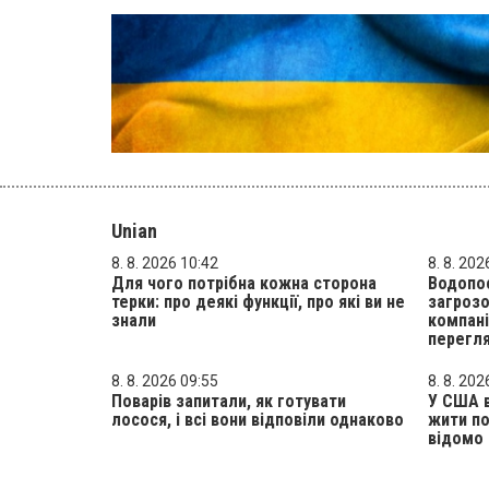
Unian
8. 8. 2026 10:42
8. 8. 202
Для чого потрібна кожна сторона
Водопос
терки: про деякі функції, про які ви не
загрозо
знали
компані
перегля
8. 8. 2026 09:55
8. 8. 202
Поварів запитали, як готувати
У США в
лосося, і всі вони відповіли однаково
жити по
відомо