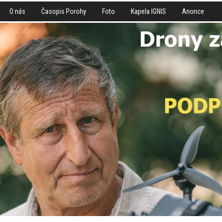
O nás
Časopis Porohy
Foto
Kapela IGNIS
Anonce