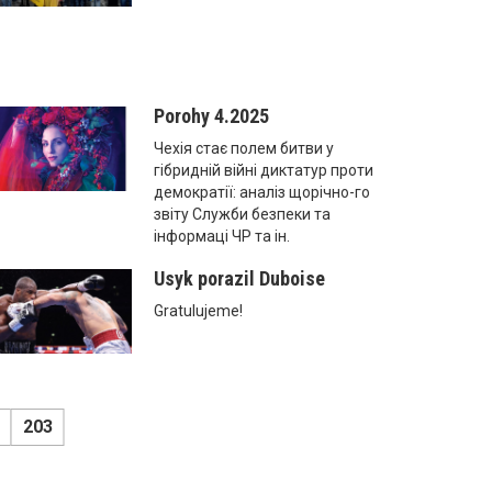
Porohy 4.2025
Чехія стає полем битви у
гібридній війні диктатур проти
демократії: аналіз щорічно-го
звіту Служби безпеки та
інформаці ЧР та ін.
Usyk porazil Duboise
Gratulujeme!
203