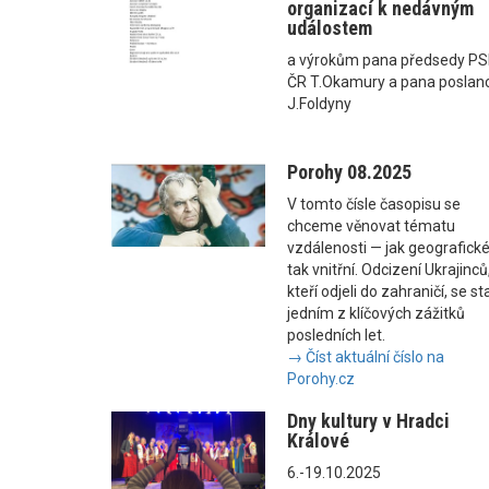
organizací k nedávným
událostem
a výrokům pana předsedy P
ČR T.Okamury a pana poslan
J.Foldyny
Porohy 08.2025
V tomto čísle časopisu se
chceme věnovat tématu
vzdálenosti — jak geografické
tak vnitřní. Odcizení Ukrajinců
kteří odjeli do zahraničí, se st
jedním z klíčových zážitků
posledních let.
→ Číst aktuální číslo na
Porohy.cz
Dny kultury v Hradci
Králové
6.-19.10.2025