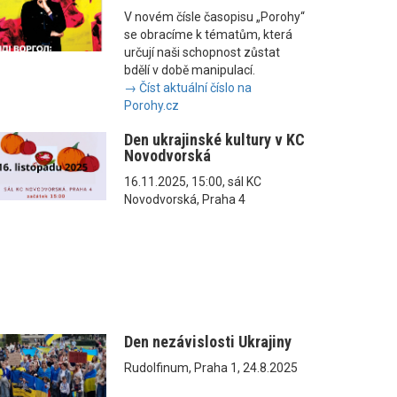
V novém čísle časopisu „Porohy“
se obracíme k tématům, která
určují naši schopnost zůstat
bdělí v době manipulací.
→ Číst aktuální číslo na
Porohy.cz
Den ukrajinské kultury v KC
Novodvorská
16.11.2025, 15:00, sál KC
Novodvorská, Praha 4
Den nezávislosti Ukrajiny
Rudolfinum, Praha 1, 24.8.2025