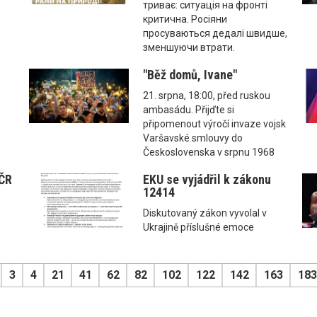
триває: ситуація на фронті
критична. Росіяни
просуваються дедалі швидше,
зменшуючи втрати.
"Běž domů, Ivane"
21. srpna, 18:00, před ruskou
ambasádu. Přijďte si
připomenout výročí invaze vojsk
Varšavské smlouvy do
Československa v srpnu 1968
 ČR
EKU se vyjádřil k zákonu
12414
Diskutovaný zákon vyvolal v
Ukrajině příslušné emoce
3
4
21
41
62
82
102
122
142
163
183