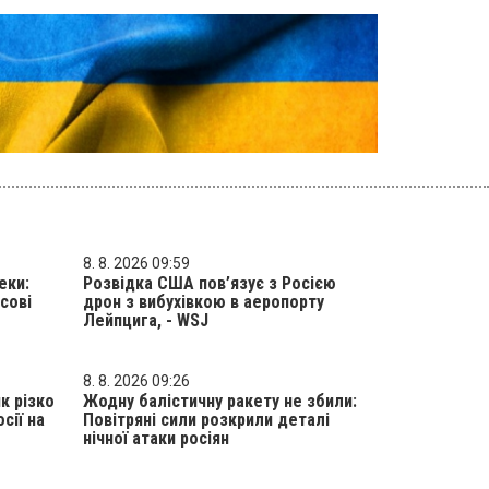
8. 8. 2026 09:59
еки:
Розвідка США пов’язує з Росією
сові
дрон з вибухівкою в аеропорту
Лейпцига, - WSJ
8. 8. 2026 09:26
ик різко
Жодну балістичну ракету не збили:
сії на
Повітряні сили розкрили деталі
нічної атаки росіян