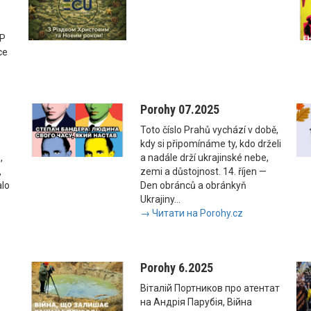
SP
ce
Porohy 07.2025
Toto číslo Prahů vychází v době,
kdy si připomínáme ty, kdo drželi
,
a nadále drží ukrajinské nebe,
,
zemi a důstojnost. 14. říjen —
alo
Den obránců a obránkyň
Ukrajiny...
→ Читати на Porohy.cz
Porohy 6.2025
Віталій Портников про атентат
на Андрія Парубія, Війна