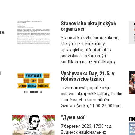
Stanovisko ukrajinských
organizací
ise
Stanovisko k vládnímu zákonu,
kterým se mění zákony
upravující opatření přijatá v
souvislosti s ozbrojeným
konfliktem na území Ukrajiny
і
Vyshyvanka Day, 21.5. v
Holešovické tržnici
,
Tržní náměstí popáté ožije
oslavou ukrajinské kultury, tradic
i současného komunitního
života v Česku, 11.00-22.00 hod.
"Думи мої"
7 березня 2026, 17:00 год,
Будинок національних