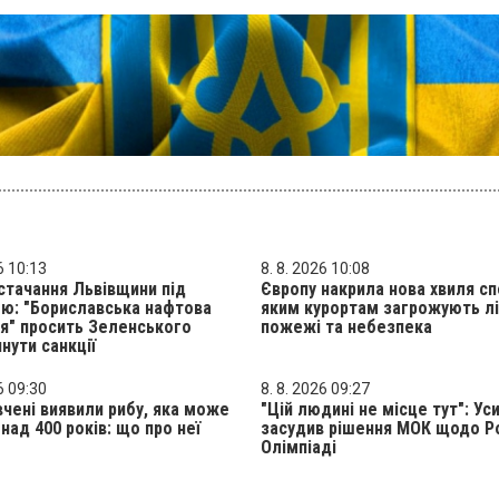
6 10:13
8. 8. 2026 10:08
тачання Львівщини під
Європу накрила нова хвиля сп
ю: "Бориславська нафтова
яким курортам загрожують лі
я" просить Зеленського
пожежі та небезпека
нути санкції
6 09:30
8. 8. 2026 09:27
чені виявили рибу, яка може
"Цій людині не місце тут": Ус
над 400 років: що про неї
засудив рішення МОК щодо Ро
Олімпіаді