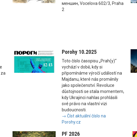
меншин, Vocelova 602/3, Praha
2
Porohy 10.2025
Toto číslo časopisu „Prah(y)“
se
vychází v době, kdy si
 za
připomínáme výročí událostí na
Majdanu, které nás proměnily
jako společenství. Revoluce
důstojnosti se stala momentem,
kdy Ukrajinci nahlas prohlásili
své právo na vlastní vizi
budoucnosti.
→ Číst aktuální číslo na
Porohy.cz
PF 2026