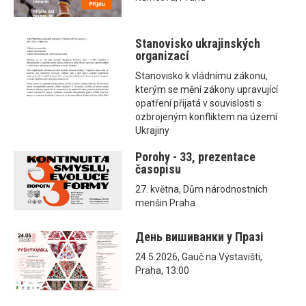
Stanovisko ukrajinských
organizací
Stanovisko k vládnímu zákonu,
kterým se mění zákony upravující
opatření přijatá v souvislosti s
ozbrojeným konfliktem na území
Ukrajiny
Porohy - 33, prezentace
časopisu
27. května, Dům národnostních
menšin Praha
День вишиванки у Празі
24.5.2026, Gauč na Výstavišti,
Praha, 13:00