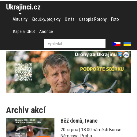
Ukrajinci.cz
Aktuality
Kroužky, projekty
O nás
Časopis Porohy
Foto
Kapela IGNIS
Anonce
Archiv akcí
Běž domů, Ivane
20. srpna | 18:00 náměstí Borise
Němcova, Praha