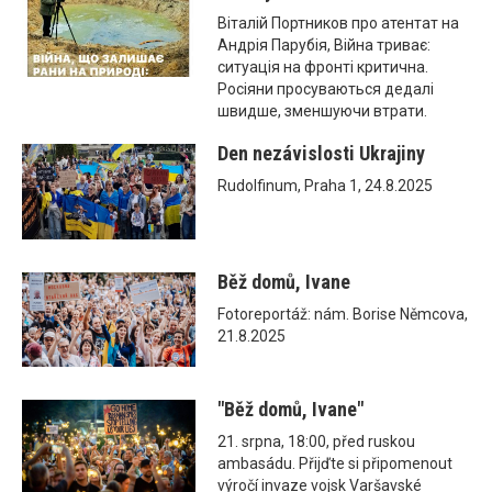
Віталій Портников про атентат на
Андрія Парубія, Війна триває:
ситуація на фронті критична.
Росіяни просуваються дедалі
швидше, зменшуючи втрати.
Den nezávislosti Ukrajiny
Rudolfinum, Praha 1, 24.8.2025
Běž domů, Ivane
Fotoreportáž: nám. Borise Němcova,
21.8.2025
"Běž domů, Ivane"
21. srpna, 18:00, před ruskou
ambasádu. Přijďte si připomenout
výročí invaze vojsk Varšavské