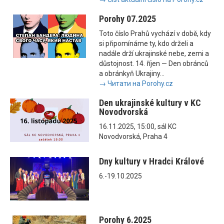
Porohy 07.2025
Toto číslo Prahů vychází v době, kdy
si připomínáme ty, kdo drželi a
nadále drží ukrajinské nebe, zemi a
důstojnost. 14. říjen — Den obránců
a obránkyň Ukrajiny...
→ Читати на Porohy.cz
Den ukrajinské kultury v KC
Novodvorská
16.11.2025, 15:00, sál KC
Novodvorská, Praha 4
Dny kultury v Hradci Králové
6.-19.10.2025
Porohy 6.2025