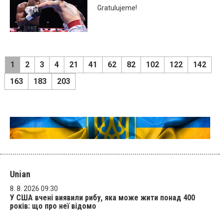
Gratulujeme!
1
2
3
4
21
41
62
82
102
122
142
163
183
203
Unian
8. 8. 2026 09:30
У США вчені виявили рибу, яка може жити понад 400
років: що про неї відомо