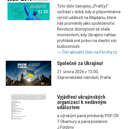
Toto číslo časopisu „Prah(y)“
vychází v době, kdy si připomínáme
výročí událostí na Majdanu, které
nás proměnily jako společenství.
Revoluce důstojnosti se stala
momentem, kdy Ukrajinci nahlas
prohlásili své právo na vlastní vizi
budoucnosti.
→ Číst aktuální číslo na Porohy.cz
Společně za Ukrajinu!
21. února 2026 v 15:00,
Staroměstské náměstí, Praha
Vyjádření ukrajinských
organizací k nedávným
událostem
a výrokům pana předsedy PSP ČR
T.Okamury a pana poslance
J.Foldyny