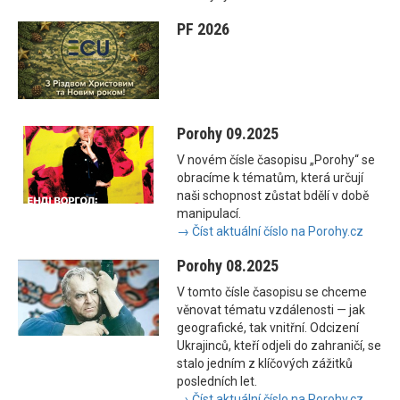
PF 2026
Porohy 09.2025
V novém čísle časopisu „Porohy“ se
obracíme k tématům, která určují
naši schopnost zůstat bdělí v době
manipulací.
→ Číst aktuální číslo na Porohy.cz
Porohy 08.2025
V tomto čísle časopisu se chceme
věnovat tématu vzdálenosti — jak
geografické, tak vnitřní. Odcizení
Ukrajinců, kteří odjeli do zahraničí, se
stalo jedním z klíčových zážitků
posledních let.
→ Číst aktuální číslo na Porohy.cz