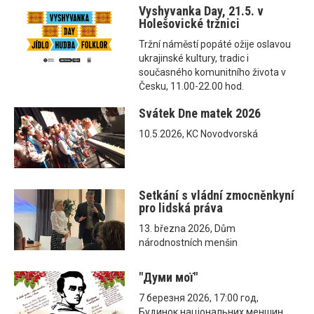
Vyshyvanka Day, 21.5. v
Holešovické tržnici
Tržní náměstí popáté ožije oslavou
ukrajinské kultury, tradic i
současného komunitního života v
Česku, 11.00-22.00 hod.
Svátek Dne matek 2026
10.5.2026, KC Novodvorská
Setkání s vládní zmocněnkyní
pro lidská práva
13. března 2026, Dům
národnostních menšin
"Думи мої"
7 березня 2026, 17:00 год,
Будинок національних меншин,