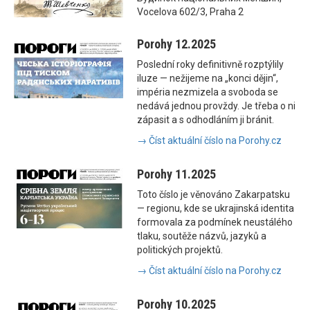
Vocelova 602/3, Praha 2
Porohy 12.2025
Poslední roky definitivně rozptýlily
iluze — nežijeme na „konci dějin“,
impéria nezmizela a svoboda se
nedává jednou provždy. Je třeba o ni
zápasit a s odhodláním ji bránit.
→ Číst aktuální číslo na Porohy.cz
Porohy 11.2025
Toto číslo je věnováno Zakarpatsku
— regionu, kde se ukrajinská identita
formovala za podmínek neustálého
tlaku, soutěže názvů, jazyků a
politických projektů.
→ Číst aktuální číslo na Porohy.cz
Porohy 10.2025