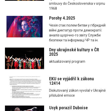
smlouvy do Československa v srpnu
1968
Porohy 4.2025
Чехія стає полем битви у гібридній
війні диктатур проти демократії:
аналіз щорічно-го звіту Служби
безпеки та інформаці ЧР та ін.
Dny ukrajinské kultury v ČR
2025
aktualizovaný program
EKU se vyjádřil k zákonu
12414
Diskutovaný zákon vyvolal v Ukrajině
příslušné emoce
Usyk porazil Duboise