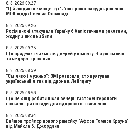
8. 8. 2026 09:27
"Цій людині не місце тут": Усик різко засудив рішення
МОК щодо Росії на Олімпіаді
8. 8. 2026 09:26
Росія вночі атакувала Україну 6 балістичними ракетами,
жодну з них не збили
8. 8. 2026 09:25
Що придумати замість дверей у кімнату: 4 оригінальні
та недорогі рішення
8. 8. 2026 08:59
"Сміливо і мужньо": ЗМІ розкрили, хто врятував
український літак від дрона в Лейпцигу
8. 8. 2026 08:58
Що не слід робити після вечері: гастроентерологи
назвали три поради для здорового травлення
8. 8. 2026 08:34
Вийшов трейлер нового римейку "Афери Томаса Крауна"
від Майкла Б. Джордана