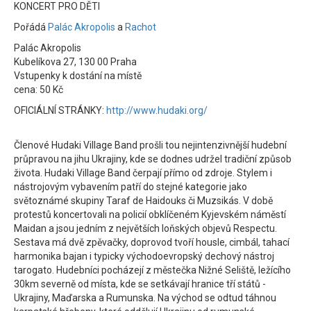
KONCERT PRO DĚTI
Pořádá
Palác Akropolis
a
Rachot
Palác Akropolis
Kubelíkova 27, 130 00 Praha
Vstupenky k dostání na místě
cena: 50 Kč
OFICIÁLNÍ STRÁNKY:
http://www.hudaki.org/
Členové Hudaki Village Band prošli tou nejintenzivnější hudební
průpravou na jihu Ukrajiny, kde se dodnes udržel tradiční způsob
života. Hudaki Village Band čerpají přímo od zdroje. Stylem i
nástrojovým vybavením patří do stejné kategorie jako
světoznámé skupiny Taraf de Haidouks či Muzsikás. V době
protestů koncertovali na policií obklíčeném Kyjevském náměstí
Maidan a jsou jedním z největších loňských objevů Respectu.
Sestava má dvě zpěvačky, doprovod tvoří housle, cimbál, tahací
harmonika bajan i typicky východoevropský dechový nástroj
tarogato. Hudebníci pocházejí z městečka Nižné Seliště, ležícího
30km severně od místa, kde se setkávají hranice tří států -
Ukrajiny, Maďarska a Rumunska. Na východ se odtud táhnou