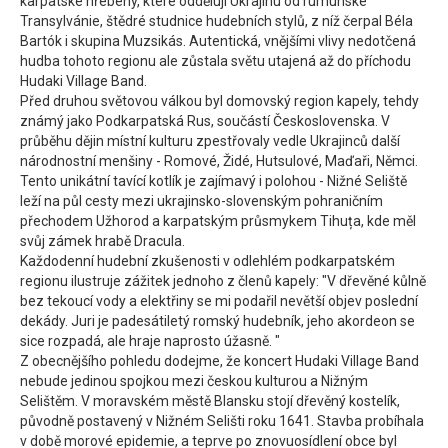
karpatské hřebeny, které oddělují Ukrajinu od rumunské
Transylvánie, štědré studnice hudebních stylů, z níž čerpal Béla
Bartók i skupina Muzsikás. Autentická, vnějšími vlivy nedotčená
hudba tohoto regionu ale zůstala světu utajená až do příchodu
Hudaki Village Band.
Před druhou světovou válkou byl domovský region kapely, tehdy
známý jako Podkarpatská Rus, součástí Československa. V
průběhu dějin místní kulturu zpestřovaly vedle Ukrajinců další
národnostní menšiny - Romové, Židé, Hutsulové, Maďaři, Němci.
Tento unikátní tavící kotlík je zajímavý i polohou - Nižné Seliště
leží na půl cesty mezi ukrajinsko-slovenským pohraničním
přechodem Užhorod a karpatským průsmykem Tihuța, kde měl
svůj zámek hrabě Dracula.
Každodenní hudební zkušenosti v odlehlém podkarpatském
regionu ilustruje zážitek jednoho z členů kapely: "V dřevěné kůlně
bez tekoucí vody a elektřiny se mi podařil nevětší objev poslední
dekády. Juri je padesátiletý romský hudebník, jeho akordeon se
sice rozpadá, ale hraje naprosto úžasně. "
Z obecnějšího pohledu dodejme, že koncert Hudaki Village Band
nebude jedinou spojkou mezi českou kulturou a Nižným
Selištěm. V moravském městě Blansku stojí dřevěný kostelík,
původně postavený v Nižném Selišti roku 1641. Stavba probíhala
v době morové epidemie, a teprve po znovuosídlení obce byl