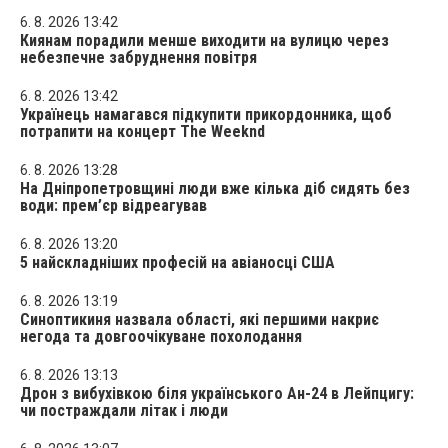
6. 8. 2026 13:42
Киянам порадили менше виходити на вулицю через
небезпечне забруднення повітря
6. 8. 2026 13:42
Українець намагався підкупити прикордонника, щоб
потрапити на концерт The Weeknd
6. 8. 2026 13:28
На Дніпропетровщині люди вже кілька діб сидять без
води: прем’єр відреагував
6. 8. 2026 13:20
5 найскладніших професій на авіаносці США
6. 8. 2026 13:19
Синоптикиня назвала області, які першими накриє
негода та довгоочікуване похолодання
6. 8. 2026 13:13
Дрон з вибухівкою біля українського Ан-24 в Лейпцигу:
чи постраждали літак і люди