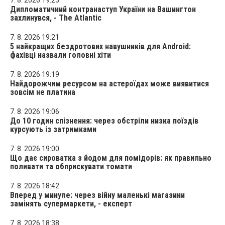
Дипломатичний контранаступ України на Вашингтон
захлинувся, - The Atlantic
7. 8. 2026 19:21
5 найкращих бездротових навушників для Android:
фахівці назвали головні хіти
7. 8. 2026 19:19
Найдорожчим ресурсом на астероїдах може виявитися
зовсім не платина
7. 8. 2026 19:06
До 10 годин спізнення: через обстріли низка поїздів
курсують із затримками
7. 8. 2026 19:00
Що дає сироватка з йодом для помідорів: як правильно
поливати та обприскувати томати
7. 8. 2026 18:42
Вперед у минуле: через війну маленькі магазини
замінять супермаркети, - експерт
7. 8. 2026 18:38