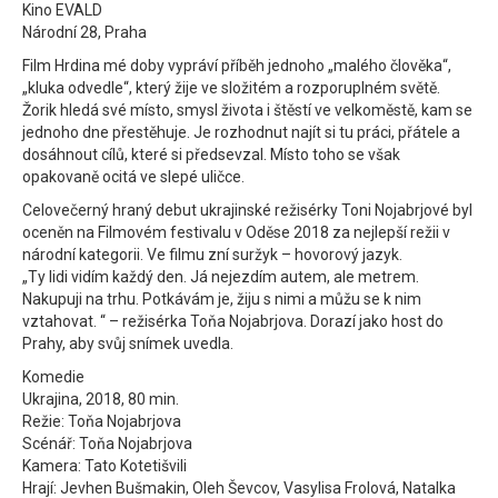
Kino EVALD
Národní 28, Praha
Film Hrdina mé doby vypráví příběh jednoho „malého člověka“,
„kluka odvedle“, který žije ve složitém a rozporuplném světě.
Žorik hledá své místo, smysl života i štěstí ve velkoměstě, kam se
jednoho dne přestěhuje. Je rozhodnut najít si tu práci, přátele a
dosáhnout cílů, které si předsevzal. Místo toho se však
opakovaně ocitá ve slepé uličce.
Celovečerný hraný debut ukrajinské režisérky Toni Nojabrjové byl
oceněn na Filmovém festivalu v Oděse 2018 za nejlepší režii v
národní kategorii. Ve filmu zní suržyk – hovorový jazyk.
„Ty lidi vidím každý den. Já nejezdím autem, ale metrem.
Nakupuji na trhu. Potkávám je, žiju s nimi a můžu se k nim
vztahovat. “ – režisérka Toňa Nojabrjova. Dorazí jako host do
Prahy, aby svůj snímek uvedla.
Komedie
Ukrajina, 2018, 80 min.
Režie: Toňa Nojabrjova
Scénář: Toňa Nojabrjova
Kamera: Tato Kotetišvili
Hrají: Jevhen Bušmakin, Oleh Ševcov, Vasylisa Frolová, Natalka