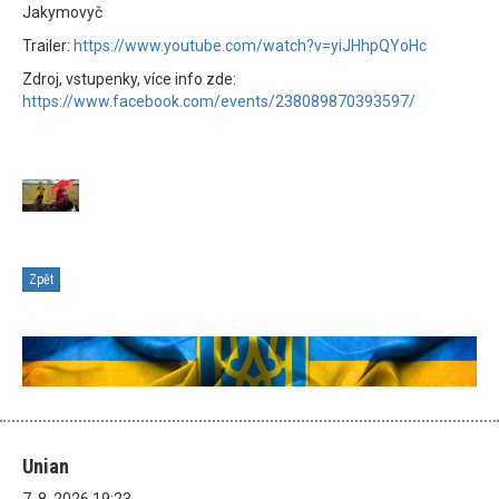
Jakymovyč
Trailer:
https://www.youtube.com/watch?v=yiJHhpQYoHc
Zdroj, vstupenky, více info zde:
https://www.facebook.com/events/238089870393597/
Zpět
Unian
7. 8. 2026 19:23