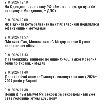
9. 8. 2026 12:18
На Одещині через атаку РФ обмежено рух до пунктів
пропуску з Молдовою, – ДПСУ
9. 8. 2026 12:08
Як відучити кота залазити на стіл: власники поділилися
ефективними методами
9. 8. 2026 11:57
"Ми вистоїмо, Москва ляже": Мадяр назвав 5 умов
завершення війни
9. 8. 2026 11:43
У Геленджику знищено позицію С-400, з якої 8 серпня
били по Україні, - Мадяр
9. 8. 2026 11:40
Дві океанічні аномалії можуть вплинути на зиму 2026–
2027 років у Європі
9. 8. 2026 11:38
Новий фільм Marvel б’є рекорд за рекордом - він уже
став головним хітом 2026 року