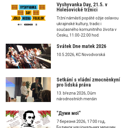
Vyshyvanka Day, 21.5. v
Holešovické tržnici
Tržní náměstí popáté ožije oslavou
ukrajinské kultury, tradic i
současného komunitního života v
Česku, 11.00-22.00 hod.
Svátek Dne matek 2026
10.5.2026, KC Novodvorská
Setkání s vládní zmocněnkyní
pro lidská práva
13. března 2026, Dům
národnostních menšin
"Думи мої"
7 березня 2026, 17:00 год,
Будинок національних меншин,