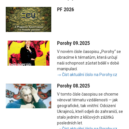
PF 2026
Porohy 09.2025
V novém čísle časopisu „Porohy“ se
obracíme k tématům, která určují
naši schopnost zůstat bdělí v době
manipulací.
→ Číst aktuální číslo na Porohy.cz
Porohy 08.2025
V tomto čísle časopisu se chceme
věnovat tématu vzdálenosti — jak
geografické, tak vnitřní. Odcizení
Ukrajinců, kteří odjeli do zahraničí, se
stalo jedním z klíčových zážitků
posledních let.
→ Číst aktuální číslo na Porohy.cz