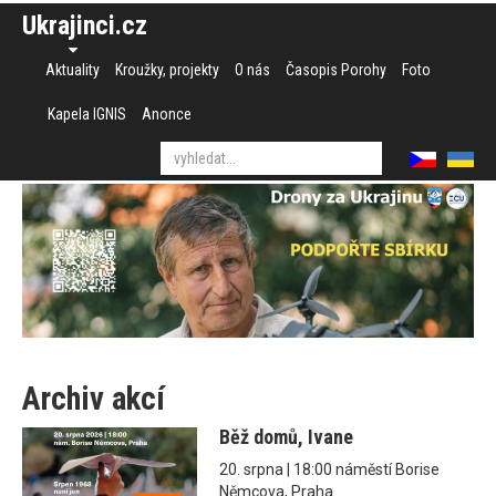
Ukrajinci.cz
Aktuality
Kroužky, projekty
O nás
Časopis Porohy
Foto
Kapela IGNIS
Anonce
Archiv akcí
Běž domů, Ivane
20. srpna | 18:00 náměstí Borise
Němcova, Praha