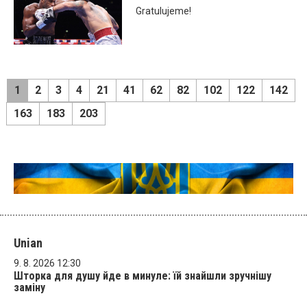
Gratulujeme!
1
2
3
4
21
41
62
82
102
122
142
163
183
203
Unian
9. 8. 2026 12:30
Шторка для душу йде в минуле: їй знайшли зручнішу
заміну