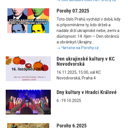
Porohy 07.2025
Toto číslo Prahů vychází v době, kdy
si připomínáme ty, kdo drželi a
nadále drží ukrajinské nebe, zemi a
důstojnost. 14. říjen — Den obránců
a obránkyň Ukrajiny...
→ Читати на Porohy.cz
Den ukrajinské kultury v KC
Novodvorská
16.11.2025, 15:00, sál KC
Novodvorská, Praha 4
Dny kultury v Hradci Králové
6.-19.10.2025
Porohy 6.2025