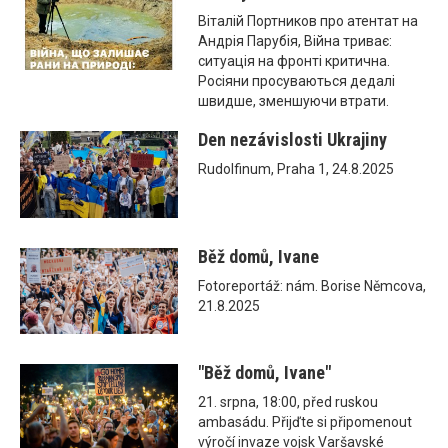
Віталій Портников про атентат на
Андрія Парубія, Війна триває:
ситуація на фронті критична.
Росіяни просуваються дедалі
швидше, зменшуючи втрати.
Den nezávislosti Ukrajiny
Rudolfinum, Praha 1, 24.8.2025
Běž domů, Ivane
Fotoreportáž: nám. Borise Němcova,
21.8.2025
"Běž domů, Ivane"
21. srpna, 18:00, před ruskou
ambasádu. Přijďte si připomenout
výročí invaze vojsk Varšavské