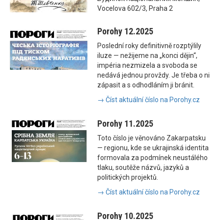
Vocelova 602/3, Praha 2
Porohy 12.2025
Poslední roky definitivně rozptýlily
iluze — nežijeme na „konci dějin“,
impéria nezmizela a svoboda se
nedává jednou provždy. Je třeba o ni
zápasit a s odhodláním ji bránit.
→ Číst aktuální číslo na Porohy.cz
Porohy 11.2025
Toto číslo je věnováno Zakarpatsku
— regionu, kde se ukrajinská identita
formovala za podmínek neustálého
tlaku, soutěže názvů, jazyků a
politických projektů.
→ Číst aktuální číslo na Porohy.cz
Porohy 10.2025