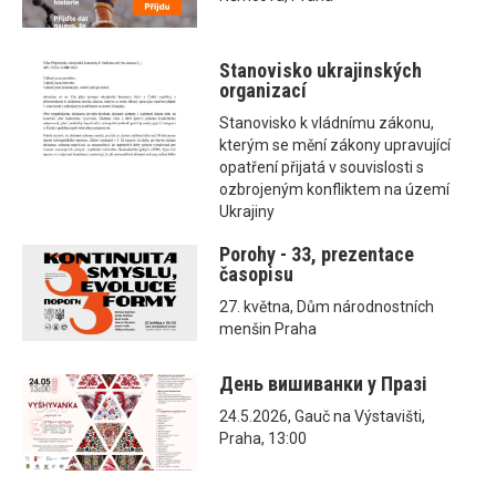
Stanovisko ukrajinských
organizací
Stanovisko k vládnímu zákonu,
kterým se mění zákony upravující
opatření přijatá v souvislosti s
ozbrojeným konfliktem na území
Ukrajiny
Porohy - 33, prezentace
časopisu
27. května, Dům národnostních
menšin Praha
День вишиванки у Празі
24.5.2026, Gauč na Výstavišti,
Praha, 13:00