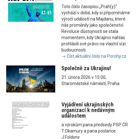
Toto číslo časopisu „Prah(y)“
vychází v době, kdy si připomínáme
výročí událostí na Majdanu, které
nás proměnily jako společenství.
Revoluce důstojnosti se stala
momentem, kdy Ukrajinci nahlas
prohlásili své právo na vlastní vizi
budoucnosti.
→ Číst aktuální číslo na Porohy.cz
Společně za Ukrajinu!
21. února 2026 v 15:00,
Staroměstské náměstí, Praha
Vyjádření ukrajinských
organizací k nedávným
událostem
a výrokům pana předsedy PSP ČR
T.Okamury a pana poslance
J.Foldyny