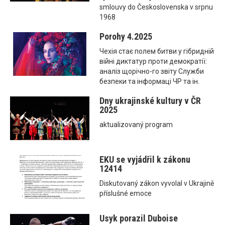
smlouvy do Československa v srpnu
1968
Porohy 4.2025
Чехія стає полем битви у гібридній
війні диктатур проти демократії:
аналіз щорічно-го звіту Служби
безпеки та інформаці ЧР та ін.
Dny ukrajinské kultury v ČR
2025
aktualizovaný program
EKU se vyjádřil k zákonu
12414
Diskutovaný zákon vyvolal v Ukrajině
příslušné emoce
Usyk porazil Duboise