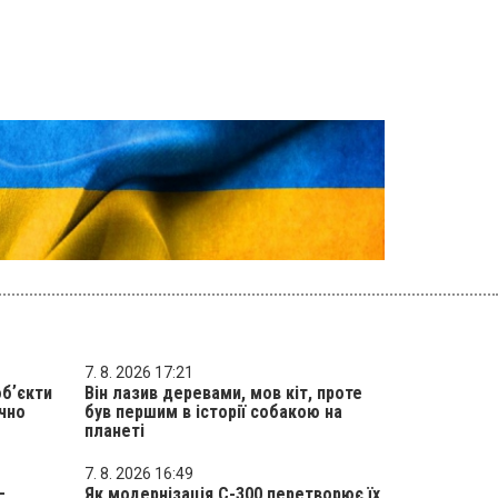
7. 8. 2026 17:21
обʼєкти
Він лазив деревами, мов кіт, проте
ично
був першим в історії собакою на
планеті
7. 8. 2026 16:49
–
Як модернізація С-300 перетворює їх