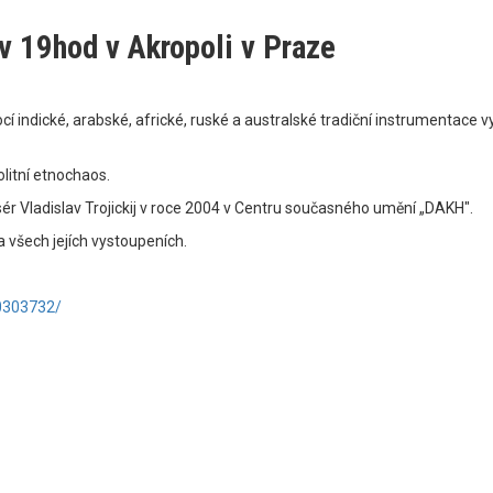
v 19hod v Akropoli v Praze
 indické, arabské, africké, ruské a australské tradiční instrumentace vy
olitní etnochaos.
sér Vladislav Trojickij v roce 2004 v Centru současného umění „DAKH".
 všech jejích vystoupeních.
0303732/