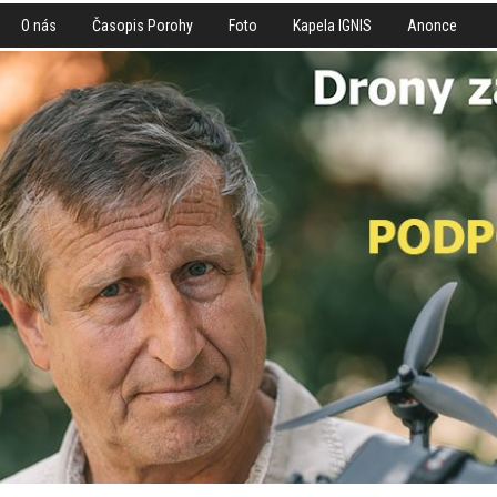
O nás
Časopis Porohy
Foto
Kapela IGNIS
Anonce