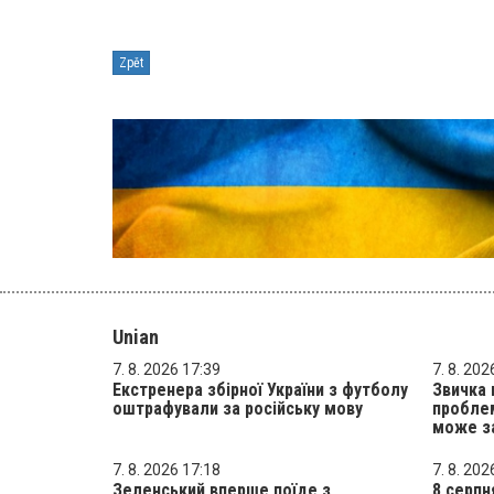
Zpět
Unian
7. 8. 2026 17:39
7. 8. 202
Екстренера збірної України з футболу
Звичка 
оштрафували за російську мову
проблем
може з
7. 8. 2026 17:18
7. 8. 202
Зеленський вперше поїде з
8 серпн