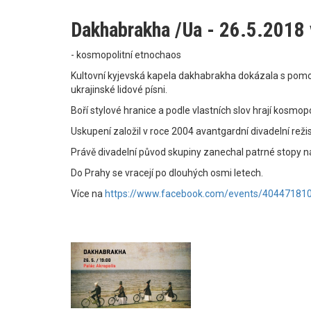
Dakhabrakha /Ua - 26.5.2018 
- kosmopolitní etnochaos
Kultovní kyjevská kapela dakhabrakha dokázala s pomocí
ukrajinské lidové písni.
Boří stylové hranice a podle vlastních slov hrají kosmop
Uskupení založil v roce 2004 avantgardní divadelní reži
Právě divadelní původ skupiny zanechal patrné stopy na
Do Prahy se vracejí po dlouhých osmi letech.
Více na
https://www.facebook.com/events/40447181