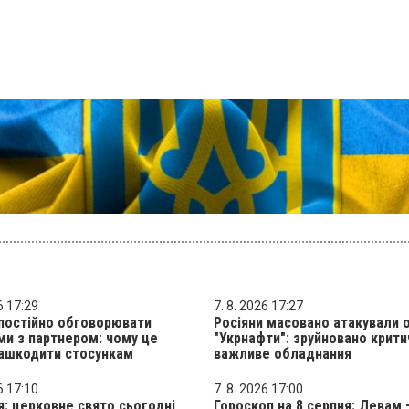
6 17:29
7. 8. 2026 17:27
постійно обговорювати
Росіяни масовано атакували 
и з партнером: чому це
"Укрнафти": зруйновано крит
ашкодити стосункам
важливе обладнання
6 17:10
7. 8. 2026 17:00
я: церковне свято сьогодні,
Гороскоп на 8 серпня: Левам 