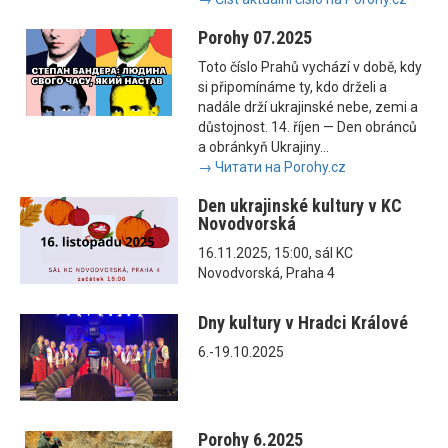
Porohy 07.2025
Toto číslo Prahů vychází v době, kdy
si připomínáme ty, kdo drželi a
nadále drží ukrajinské nebe, zemi a
důstojnost. 14. říjen — Den obránců
a obránkyň Ukrajiny...
→ Читати на Porohy.cz
Den ukrajinské kultury v KC
Novodvorská
16.11.2025, 15:00, sál KC
Novodvorská, Praha 4
Dny kultury v Hradci Králové
6.-19.10.2025
Porohy 6.2025