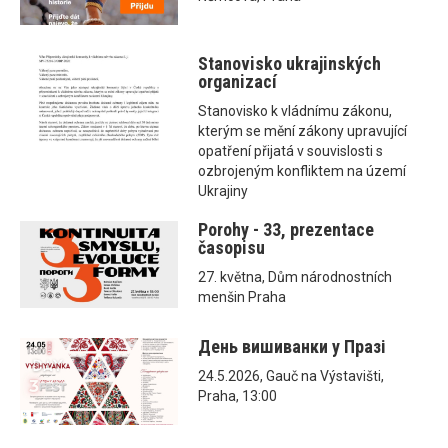
Stanovisko ukrajinských
organizací
Stanovisko k vládnímu zákonu,
kterým se mění zákony upravující
opatření přijatá v souvislosti s
ozbrojeným konfliktem na území
Ukrajiny
Porohy - 33, prezentace
časopisu
27. května, Dům národnostních
menšin Praha
День вишиванки у Празі
24.5.2026, Gauč na Výstavišti,
Praha, 13:00