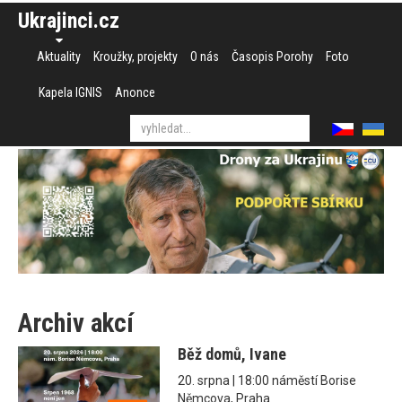
Ukrajinci.cz
Aktuality
Kroužky, projekty
O nás
Časopis Porohy
Foto
Kapela IGNIS
Anonce
Archiv akcí
Běž domů, Ivane
20. srpna | 18:00 náměstí Borise
Němcova, Praha