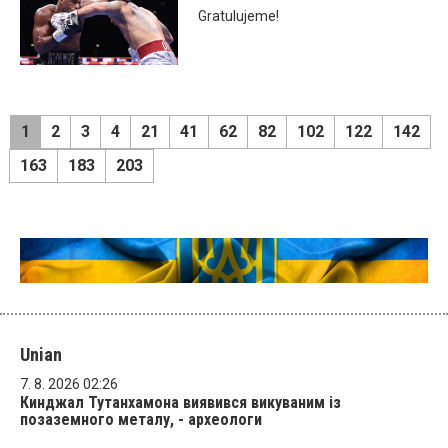
Gratulujeme!
1
2
3
4
21
41
62
82
102
122
142
163
183
203
Unian
7. 8. 2026 02:26
Кинджал Тутанхамона виявився викуваним із
позаземного металу, - археологи