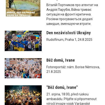
Віталій Портников про атентат на
Андрія Парубія, Війна триває:
ситуація на фронті критична.
Росіяни просуваються дедалі
швидше, зменшуючи втрати.
Den nezávislosti Ukrajiny
Rudolfinum, Praha 1, 24.8.2025
Běž domů, Ivane
Fotoreportáž: nám. Borise Němcova,
21.8.2025
"Běž domů, Ivane"
21. srpna, 18:00, před ruskou
ambasádu. Přijďte si připomenout
výročí invaze vojsk Varšavské