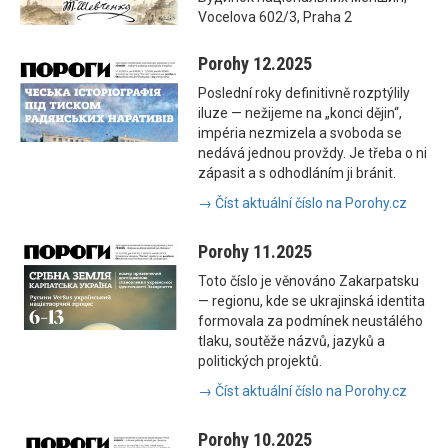
Vocelova 602/3, Praha 2
Porohy 12.2025
Poslední roky definitivně rozptýlily
iluze — nežijeme na „konci dějin“,
impéria nezmizela a svoboda se
nedává jednou provždy. Je třeba o ni
zápasit a s odhodláním ji bránit.
→ Číst aktuální číslo na Porohy.cz
Porohy 11.2025
Toto číslo je věnováno Zakarpatsku
— regionu, kde se ukrajinská identita
formovala za podmínek neustálého
tlaku, soutěže názvů, jazyků a
politických projektů.
→ Číst aktuální číslo na Porohy.cz
Porohy 10.2025