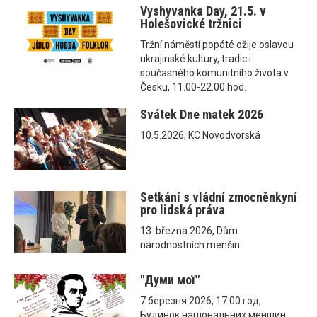
Vyshyvanka Day, 21.5. v
Holešovické tržnici
Tržní náměstí popáté ožije oslavou
ukrajinské kultury, tradic i
současného komunitního života v
Česku, 11.00-22.00 hod.
Svátek Dne matek 2026
10.5.2026, KC Novodvorská
Setkání s vládní zmocněnkyní
pro lidská práva
13. března 2026, Dům
národnostních menšin
"Думи мої"
7 березня 2026, 17:00 год,
Будинок національних меншин,