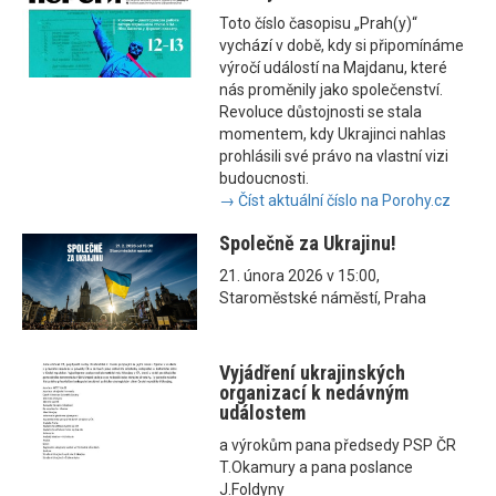
Toto číslo časopisu „Prah(y)“
vychází v době, kdy si připomínáme
výročí událostí na Majdanu, které
nás proměnily jako společenství.
Revoluce důstojnosti se stala
momentem, kdy Ukrajinci nahlas
prohlásili své právo na vlastní vizi
budoucnosti.
→ Číst aktuální číslo na Porohy.cz
Společně za Ukrajinu!
21. února 2026 v 15:00,
Staroměstské náměstí, Praha
Vyjádření ukrajinských
organizací k nedávným
událostem
a výrokům pana předsedy PSP ČR
T.Okamury a pana poslance
J.Foldyny