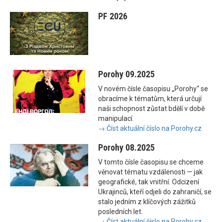
PF 2026
Porohy 09.2025
V novém čísle časopisu „Porohy“ se
obracíme k tématům, která určují
naši schopnost zůstat bdělí v době
manipulací.
→ Číst aktuální číslo na Porohy.cz
Porohy 08.2025
V tomto čísle časopisu se chceme
věnovat tématu vzdálenosti — jak
geografické, tak vnitřní. Odcizení
Ukrajinců, kteří odjeli do zahraničí, se
stalo jedním z klíčových zážitků
posledních let.
→ Číst aktuální číslo na Porohy.cz