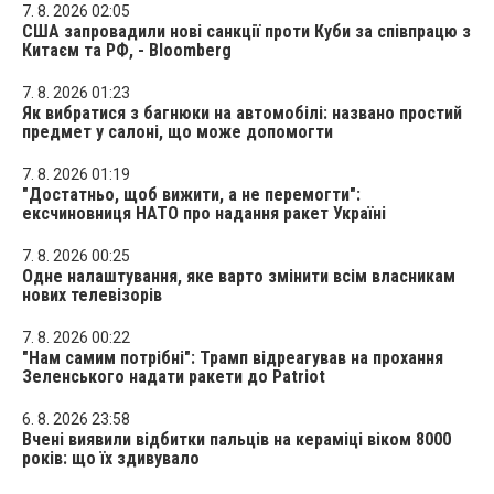
7. 8. 2026 02:05
США запровадили нові санкції проти Куби за співпрацю з
Китаєм та РФ, - Bloomberg
7. 8. 2026 01:23
Як вибратися з багнюки на автомобілі: названо простий
предмет у салоні, що може допомогти
7. 8. 2026 01:19
"Достатньо, щоб вижити, а не перемогти":
ексчиновниця НАТО про надання ракет Україні
7. 8. 2026 00:25
Одне налаштування, яке варто змінити всім власникам
нових телевізорів
7. 8. 2026 00:22
"Нам самим потрібні": Трамп відреагував на прохання
Зеленського надати ракети до Patriot
6. 8. 2026 23:58
Вчені виявили відбитки пальців на кераміці віком 8000
років: що їх здивувало