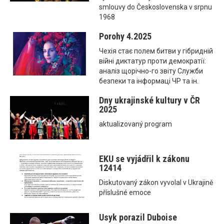
smlouvy do Československa v srpnu
1968
Porohy 4.2025
Чехія стає полем битви у гібридній
війні диктатур проти демократії:
аналіз щорічно-го звіту Служби
безпеки та інформаці ЧР та ін.
Dny ukrajinské kultury v ČR
2025
aktualizovaný program
EKU se vyjádřil k zákonu
12414
Diskutovaný zákon vyvolal v Ukrajině
příslušné emoce
Usyk porazil Duboise