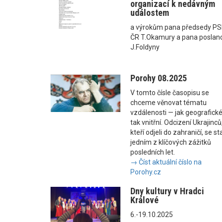
organizací k nedávným
událostem
a výrokům pana předsedy P
ČR T.Okamury a pana poslan
J.Foldyny
Porohy 08.2025
V tomto čísle časopisu se
chceme věnovat tématu
vzdálenosti — jak geografické
tak vnitřní. Odcizení Ukrajinců
kteří odjeli do zahraničí, se st
jedním z klíčových zážitků
posledních let.
→ Číst aktuální číslo na
Porohy.cz
Dny kultury v Hradci
Králové
6.-19.10.2025