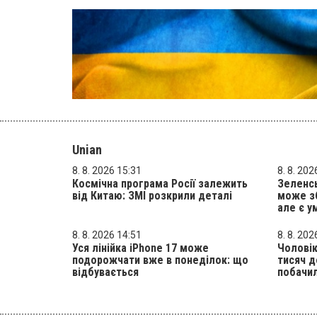
Unian
8. 8. 2026 15:31
8. 8. 202
Космічна програма Росії залежить
Зеленсь
від Китаю: ЗМІ розкрили деталі
може зб
але є у
8. 8. 2026 14:51
8. 8. 202
Уся лінійка iPhone 17 може
Чоловік
подорожчати вже в понеділок: що
тисяч д
відбувається
побачил