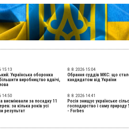
6 15:13
8. 8. 2026 15:04
кий: Українська оборонка
Обрання суддів МКС: що стал
ільшити виробництво вдвічі,
кандидатом від України
мова
6 14:50
8. 8. 2026 14:41
а висміювали за посадку 11
Росія знищує українське сіль
ерев: за кілька років усі
господарство і саму природу 
и результат
- Forbes