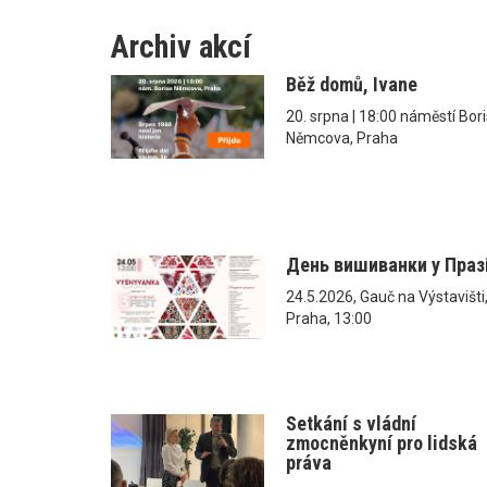
Archiv akcí
Běž domů, Ivane
20. srpna | 18:00 náměstí Bor
Němcova, Praha
День вишиванки у Праз
24.5.2026, Gauč na Výstavišti
Praha, 13:00
Setkání s vládní
zmocněnkyní pro lidská
práva