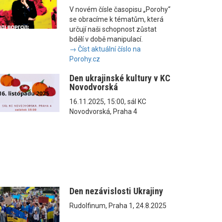
V novém čísle časopisu „Porohy“
se obracíme k tématům, která
určují naši schopnost zůstat
bdělí v době manipulací.
→ Číst aktuální číslo na
Porohy.cz
Den ukrajinské kultury v KC
Novodvorská
16.11.2025, 15:00, sál KC
Novodvorská, Praha 4
Den nezávislosti Ukrajiny
Rudolfinum, Praha 1, 24.8.2025