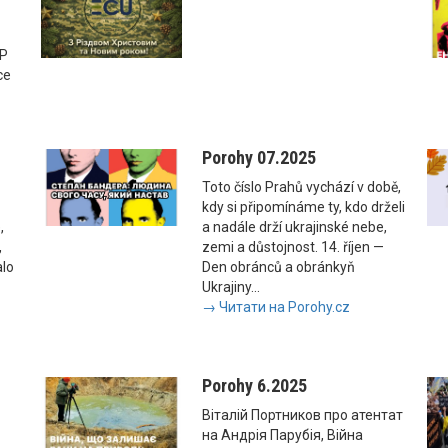
SP
ce
Porohy 07.2025
Toto číslo Prahů vychází v době,
kdy si připomínáme ty, kdo drželi
,
a nadále drží ukrajinské nebe,
,
zemi a důstojnost. 14. říjen —
alo
Den obránců a obránkyň
Ukrajiny...
→ Читати на Porohy.cz
Porohy 6.2025
Віталій Портников про атентат
на Андрія Парубія, Війна