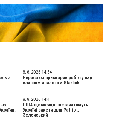
8. 8. 2026 14:54
ось з
Євросоюз прискорив роботу над
власним аналогом Starlink
8. 8. 2026 14:41
ське
США щомісяця постачатимуть
України,
Україні ракети для Patriot, -
Зеленський