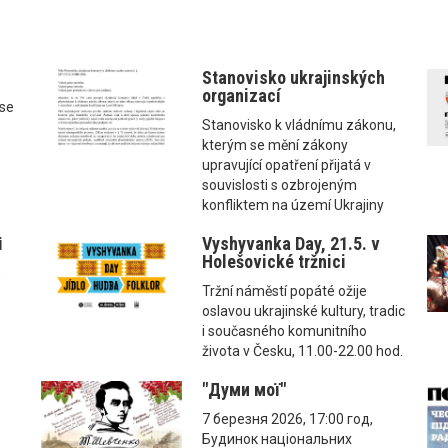
Stanovisko ukrajinských
organizací
ise
Stanovisko k vládnímu zákonu,
kterým se mění zákony
upravující opatření přijatá v
souvislosti s ozbrojeným
konfliktem na území Ukrajiny
і
Vyshyvanka Day, 21.5. v
Holešovické tržnici
,
Tržní náměstí popáté ožije
oslavou ukrajinské kultury, tradic
i současného komunitního
života v Česku, 11.00-22.00 hod.
"Думи мої"
7 березня 2026, 17:00 год,
Будинок національних