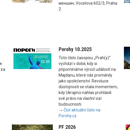
меншин, Vocelova 602/3, Praha
2
Porohy 10.2025
Toto číslo časopisu „Prah(y)“
se
vychází v době, kdy si
 za
připomínáme výročí událostí na
Majdanu, které nás proměnily
jako společenství. Revoluce
důstojnosti se stala momentem,
kdy Ukrajinci nahlas prohlásili
své právo na vlastní vizi
budoucnosti.
→ Číst aktuální číslo na
Porohy.cz
PF 2026