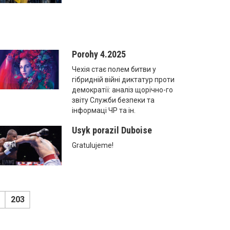
Porohy 4.2025
Чехія стає полем битви у
гібридній війні диктатур проти
демократії: аналіз щорічно-го
звіту Служби безпеки та
інформаці ЧР та ін.
Usyk porazil Duboise
Gratulujeme!
203