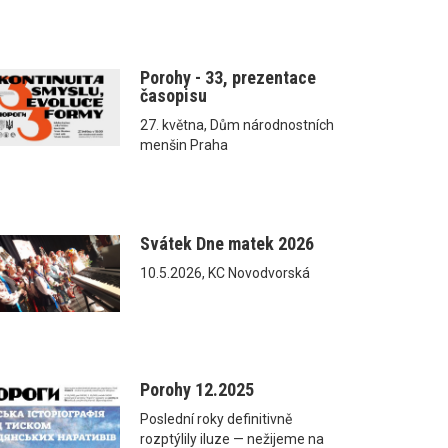
Porohy - 33, prezentace
časopisu
27. května, Dům národnostních
menšin Praha
Svátek Dne matek 2026
10.5.2026, KC Novodvorská
Porohy 12.2025
Poslední roky definitivně
rozptýlily iluze — nežijeme na