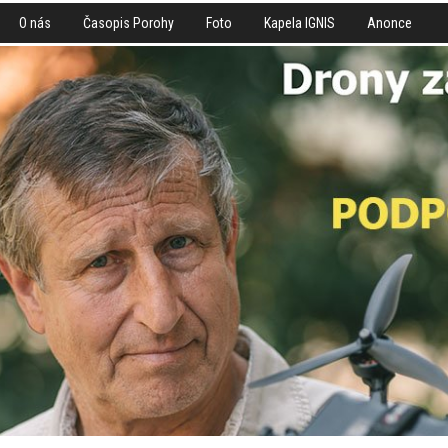
O nás
Časopis Porohy
Foto
Kapela IGNIS
Anonce