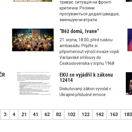
триває: ситуація на фронті
критична. Росіяни
просуваються дедалі швидше,
зменшуючи втрати.
"Běž domů, Ivane"
21. srpna, 18:00, před ruskou
ambasádu. Přijďte si
připomenout výročí invaze vojsk
Varšavské smlouvy do
Československa v srpnu 1968
 ČR
EKU se vyjádřil k zákonu
12414
Diskutovaný zákon vyvolal v
Ukrajině příslušné emoce
3
4
21
41
62
82
102
122
142
163
183