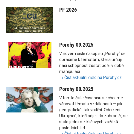
PF 2026
Porohy 09.2025
V novém čísle časopisu „Porohy“ se
obracíme k tématům, která určují
naši schopnost zůstat bdělí v době
manipulací.
→ Číst aktuální číslo na Porohy.cz
Porohy 08.2025
V tomto čísle časopisu se chceme
věnovat tématu vzdálenosti — jak
geografické, tak vnitřní. Odcizení
Ukrajinců, kteří odjeli do zahraničí, se
stalo jedním z klíčových zážitků
posledních let.
→ Číst aktuální číslo na Porohy.cz