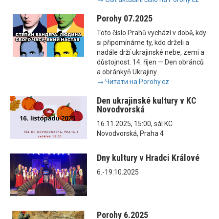
Porohy 07.2025
Toto číslo Prahů vychází v době, kdy
si připomínáme ty, kdo drželi a
nadále drží ukrajinské nebe, zemi a
důstojnost. 14. říjen — Den obránců
a obránkyň Ukrajiny...
→ Читати на Porohy.cz
Den ukrajinské kultury v KC
Novodvorská
16.11.2025, 15:00, sál KC
Novodvorská, Praha 4
Dny kultury v Hradci Králové
6.-19.10.2025
Porohy 6.2025