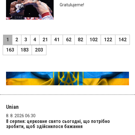
Gratulujeme!
1
2
3
4
21
41
62
82
102
122
142
163
183
203
Unian
8. 8. 2026 06:30
8 серпня: церковне свято сьогодні, що потрібно
зробити, щоб здійснилося бажання