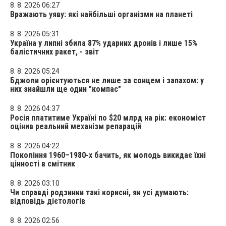
8. 8. 2026 06:27
Вражають уяву: які найбільші організми на планеті
8. 8. 2026 05:31
Україна у липні збила 87% ударних дронів і лише 15%
балістичних ракет, - звіт
8. 8. 2026 05:24
Бджоли орієнтуються не лише за сонцем і запахом: у
них знайшли ще один "компас"
8. 8. 2026 04:37
Росія платитиме Україні по $20 млрд на рік: економіст
оцінив реальний механізм репарацій
8. 8. 2026 04:22
Покоління 1960–1980-х бачить, як молодь викидає їхні
цінності в смітник
8. 8. 2026 03:10
Чи справді родзинки такі корисні, як усі думають:
відповідь дієтологів
8. 8. 2026 02:56