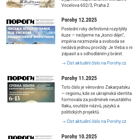
Vocelova 602/3, Praha 2
Porohy 12.2025
Poslední roky definitivně rozptýlily
iluze — nežijeme na „konci dějin“,
impéria nezmizela a svoboda se
nedává jednou provždy. Je třeba o ni
zápasit a s odhodláním ji bránit.
→ Číst aktuální číslo na Porohy.cz
Porohy 11.2025
Toto číslo je věnováno Zakarpatsku
— regionu, kde se ukrajinská identita
formovala za podmínek neustálého
tlaku, soutěže názvů, jazyků a
politických projektů.
→ Číst aktuální číslo na Porohy.cz
Porohy 10.2025