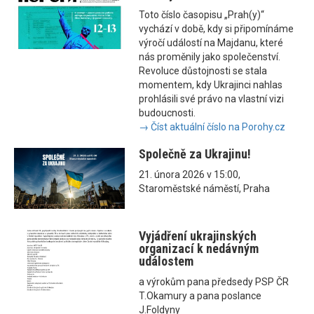
Toto číslo časopisu „Prah(y)“
vychází v době, kdy si připomínáme
výročí událostí na Majdanu, které
nás proměnily jako společenství.
Revoluce důstojnosti se stala
momentem, kdy Ukrajinci nahlas
prohlásili své právo na vlastní vizi
budoucnosti.
→ Číst aktuální číslo na Porohy.cz
Společně za Ukrajinu!
21. února 2026 v 15:00,
Staroměstské náměstí, Praha
Vyjádření ukrajinských
organizací k nedávným
událostem
a výrokům pana předsedy PSP ČR
T.Okamury a pana poslance
J.Foldyny