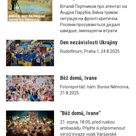
Віталій Портников про атентат на
Андрія Парубія, Війна триває:
ситуація на фронті критична.
Росіяни просуваються дедалі
швидше, зменшуючи втрати.
Den nezávislosti Ukrajiny
Rudolfinum, Praha 1, 24.8.2025
Běž domů, Ivane
Fotoreportáž: nám. Borise Němcova,
21.8.2025
"Běž domů, Ivane"
21. srpna, 18:00, před ruskou
ambasádu. Přijďte si připomenout
výročí invaze vojsk Varšavské