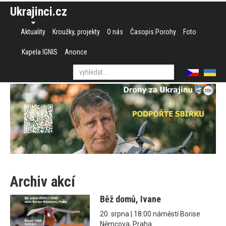
Ukrajinci.cz
Aktuality
Kroužky, projekty
O nás
Časopis Porohy
Foto
Kapela IGNIS
Anonce
Archiv akcí
Běž domů, Ivane
20. srpna | 18:00 náměstí Borise
Němcova, Praha