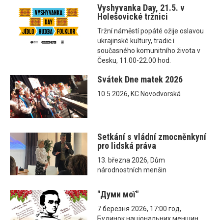
Vyshyvanka Day, 21.5. v
Holešovické tržnici
Tržní náměstí popáté ožije oslavou
ukrajinské kultury, tradic i
současného komunitního života v
Česku, 11.00-22.00 hod.
Svátek Dne matek 2026
10.5.2026, KC Novodvorská
Setkání s vládní zmocněnkyní
pro lidská práva
13. března 2026, Dům
národnostních menšin
"Думи мої"
7 березня 2026, 17:00 год,
Будинок національних меншин,