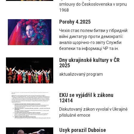
smlouvy do Československa v srpnu
1968
Porohy 4.2025
Чехія стає полем битви у гібридній
війні диктатур проти демократії:
аналіз щорічно-го звіту Служби
безпеки та інформаці ЧР та ін.
Dny ukrajinské kultury v ČR
2025
aktualizovaný program
EKU se vyjádřil k zákonu
12414
Diskutovaný zákon vyvolal v Ukrajině
příslušné emoce
Usyk porazil Duboise