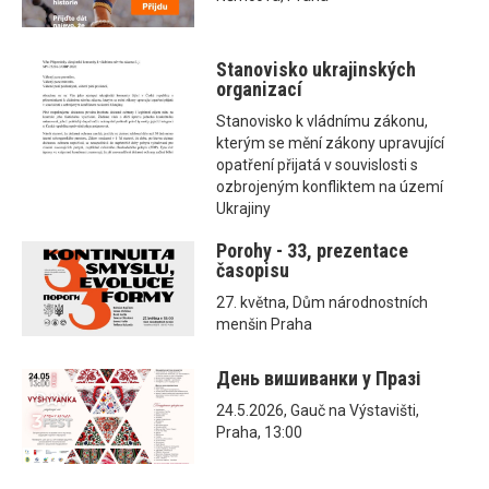
Stanovisko ukrajinských
organizací
Stanovisko k vládnímu zákonu,
kterým se mění zákony upravující
opatření přijatá v souvislosti s
ozbrojeným konfliktem na území
Ukrajiny
Porohy - 33, prezentace
časopisu
27. května, Dům národnostních
menšin Praha
День вишиванки у Празі
24.5.2026, Gauč na Výstavišti,
Praha, 13:00