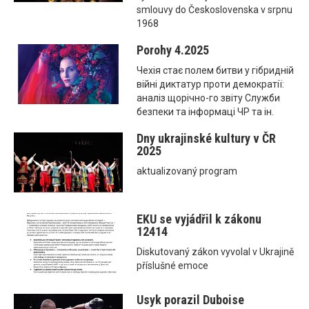
smlouvy do Československa v srpnu
1968
Porohy 4.2025
Чехія стає полем битви у гібридній
війні диктатур проти демократії:
аналіз щорічно-го звіту Служби
безпеки та інформаці ЧР та ін.
Dny ukrajinské kultury v ČR
2025
aktualizovaný program
EKU se vyjádřil k zákonu
12414
Diskutovaný zákon vyvolal v Ukrajině
příslušné emoce
Usyk porazil Duboise