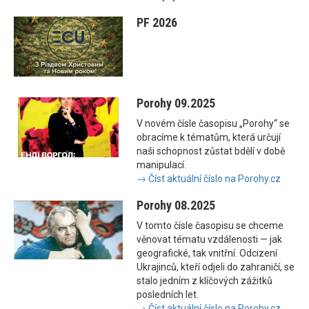
PF 2026
Porohy 09.2025
V novém čísle časopisu „Porohy“ se
obracíme k tématům, která určují
naši schopnost zůstat bdělí v době
manipulací.
→ Číst aktuální číslo na Porohy.cz
Porohy 08.2025
V tomto čísle časopisu se chceme
věnovat tématu vzdálenosti — jak
geografické, tak vnitřní. Odcizení
Ukrajinců, kteří odjeli do zahraničí, se
stalo jedním z klíčových zážitků
posledních let.
→ Číst aktuální číslo na Porohy.cz