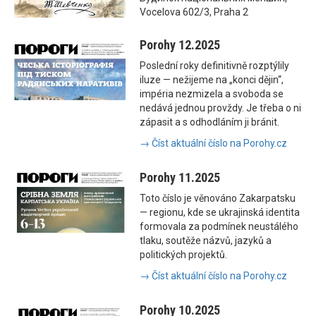
Vocelova 602/3, Praha 2
Porohy 12.2025
Poslední roky definitivně rozptýlily
iluze — nežijeme na „konci dějin“,
impéria nezmizela a svoboda se
nedává jednou provždy. Je třeba o ni
zápasit a s odhodláním ji bránit.
→ Číst aktuální číslo na Porohy.cz
Porohy 11.2025
Toto číslo je věnováno Zakarpatsku
— regionu, kde se ukrajinská identita
formovala za podmínek neustálého
tlaku, soutěže názvů, jazyků a
politických projektů.
→ Číst aktuální číslo na Porohy.cz
Porohy 10.2025