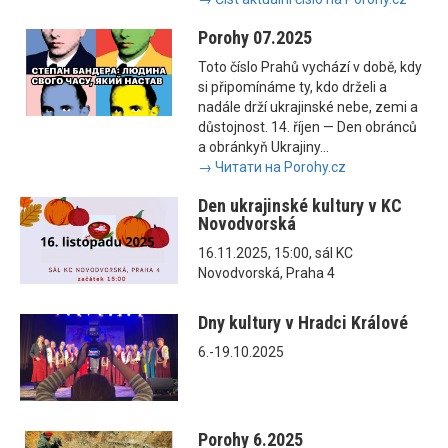
Porohy 07.2025
Toto číslo Prahů vychází v době, kdy
si připomínáme ty, kdo drželi a
nadále drží ukrajinské nebe, zemi a
důstojnost. 14. říjen — Den obránců
a obránkyň Ukrajiny...
→ Читати на Porohy.cz
Den ukrajinské kultury v KC
Novodvorská
16.11.2025, 15:00, sál KC
Novodvorská, Praha 4
Dny kultury v Hradci Králové
6.-19.10.2025
Porohy 6.2025