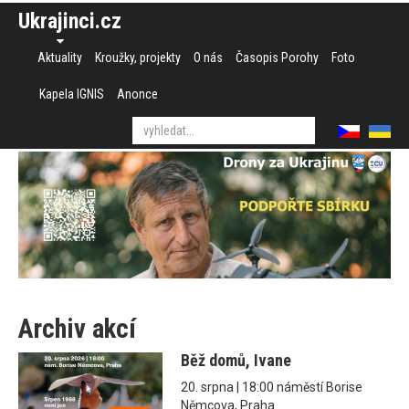
Ukrajinci.cz
Aktuality
Kroužky, projekty
O nás
Časopis Porohy
Foto
Kapela IGNIS
Anonce
Archiv akcí
Běž domů, Ivane
20. srpna | 18:00 náměstí Borise
Němcova, Praha