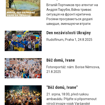
Віталій Портников про атентат на
Андрія Парубія, Війна триває:
ситуація на фронті критична.
Росіяни просуваються дедалі
швидше, зменшуючи втрати.
Den nezávislosti Ukrajiny
Rudolfinum, Praha 1, 24.8.2025
Běž domů, Ivane
Fotoreportáž: nám. Borise Němcova,
21.8.2025
"Běž domů, Ivane"
21. srpna, 18:00, před ruskou
ambasádu. Přijďte si připomenout
výročí invaze vojsk Varšavské