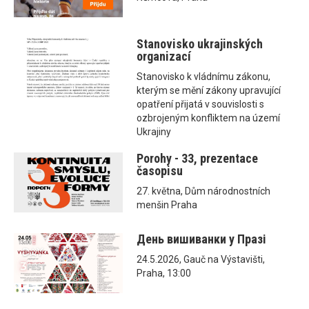
Stanovisko ukrajinských
organizací
Stanovisko k vládnímu zákonu,
kterým se mění zákony upravující
opatření přijatá v souvislosti s
ozbrojeným konfliktem na území
Ukrajiny
Porohy - 33, prezentace
časopisu
27. května, Dům národnostních
menšin Praha
День вишиванки у Празі
24.5.2026, Gauč na Výstavišti,
Praha, 13:00