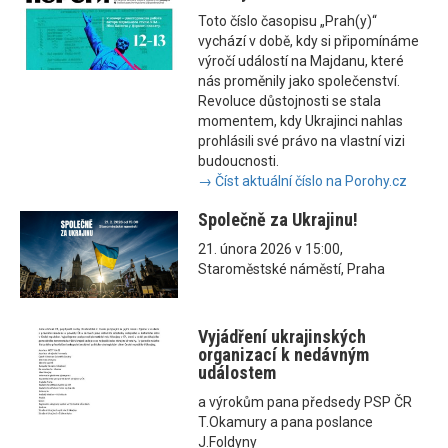
Toto číslo časopisu „Prah(y)“
vychází v době, kdy si připomínáme
výročí událostí na Majdanu, které
nás proměnily jako společenství.
Revoluce důstojnosti se stala
momentem, kdy Ukrajinci nahlas
prohlásili své právo na vlastní vizi
budoucnosti.
→ Číst aktuální číslo na Porohy.cz
Společně za Ukrajinu!
21. února 2026 v 15:00,
Staroměstské náměstí, Praha
Vyjádření ukrajinských
organizací k nedávným
událostem
a výrokům pana předsedy PSP ČR
T.Okamury a pana poslance
J.Foldyny