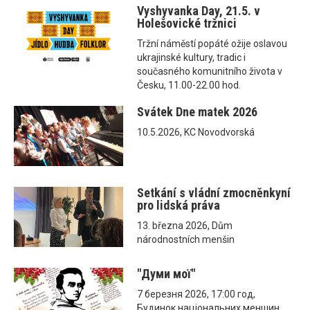
Vyshyvanka Day, 21.5. v
Holešovické tržnici
Tržní náměstí popáté ožije oslavou
ukrajinské kultury, tradic i
současného komunitního života v
Česku, 11.00-22.00 hod.
Svátek Dne matek 2026
10.5.2026, KC Novodvorská
Setkání s vládní zmocněnkyní
pro lidská práva
13. března 2026, Dům
národnostních menšin
"Думи мої"
7 березня 2026, 17:00 год,
Будинок національних меншин,