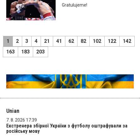
Gratulujeme!
1
2
3
4
21
41
62
82
102
122
142
163
183
203
Unian
7. 8. 2026 17:39
Екстренера збірної України з футболу оштрафували за
російську мову