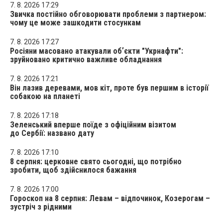
7. 8. 2026 17:29
Звичка постійно обговорювати проблеми з партнером:
чому це може зашкодити стосункам
7. 8. 2026 17:27
Росіяни масовано атакували обʼєкти "Укрнафти":
зруйновано критично важливе обладнання
7. 8. 2026 17:21
Він лазив деревами, мов кіт, проте був першим в історії
собакою на планеті
7. 8. 2026 17:18
Зеленський вперше поїде з офіційним візитом
до Сербії: названо дату
7. 8. 2026 17:10
8 серпня: церковне свято сьогодні, що потрібно
зробити, щоб здійснилося бажання
7. 8. 2026 17:00
Гороскоп на 8 серпня: Левам – відпочинок, Козерогам –
зустріч з рідними