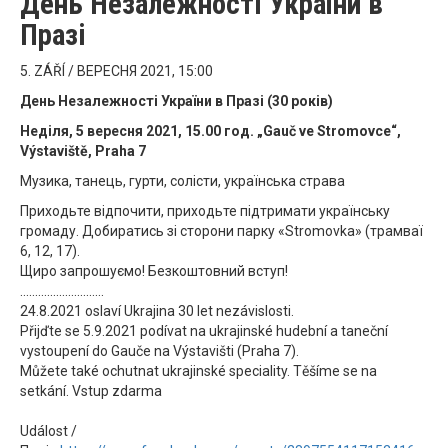
День Незалежності України в
Празі
5. ZÁŘÍ / ВЕРЕСНЯ 2021, 15:00
День Незалежності України в Празі (30 років)
Неділя, 5 вересня 2021, 15.00 год. „Gauč ve Stromovce“,
Výstaviště, Praha 7
Музика, танець, гурти, солісти, українська страва
Приходьте відпочити, приходьте підтримати українську
громаду. Добиратись зі сторони парку «Stromovka» (трамваї
6, 12, 17).
Щиро запрошуємо! Безкоштовний вступ!
............................
24.8.2021 oslaví Ukrajina 30 let nezávislosti.
Přijďte se 5.9.2021 podívat na ukrajinské hudební a taneční
vystoupení do Gauče na Výstavišti (Praha 7).
Můžete také ochutnat ukrajinské speciality. Těšíme se na
setkání. Vstup zdarma
Událost /