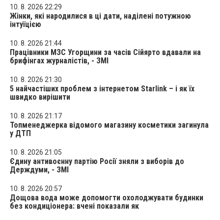
10. 8. 2026 22:29
Жінки, які народилися в ці дати, наділені потужною
інтуїцією
10. 8. 2026 21:44
Працівники МЗС Угорщини за часів Сійярто вдавали на
брифінгах журналістів, - ЗМІ
10. 8. 2026 21:30
5 найчастіших проблем з інтернетом Starlink – і як їх
швидко вирішити
10. 8. 2026 21:17
Топменеджерка відомого магазину косметики загинула
у ДТП
10. 8. 2026 21:05
Єдину антивоєнну партію Росії зняли з виборів до
Держдуми, - ЗМІ
10. 8. 2026 20:57
Дощова вода може допомогти охолоджувати будинки
без кондиціонера: вчені показали як