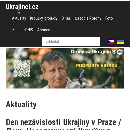
Ukrajinci.cz
Aktuality
Kroužky, projekty
O nás
Časopis Porohy
Foto
Kapela IGNIS
Anonce
Aktuality
Den nezávislosti Ukrajiny v Praze /