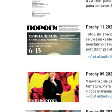
a výrokům pana
pana poslance J
Porohy 11.20
Toto číslo je vě
se ukrajinská i
neustálého tlaku
politických proje
→ Číst aktuální 
Porohy 09.20
V novém čísle č
tématům, která u
v době manipulac
→ Číst aktuální 
Porohy 08.20