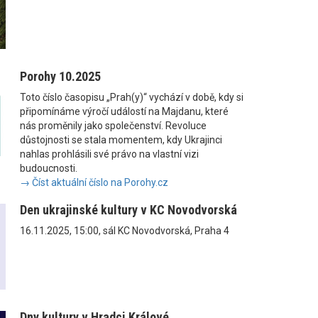
Porohy 10.2025
Toto číslo časopisu „Prah(y)“ vychází v době, kdy si
připomínáme výročí událostí na Majdanu, které
nás proměnily jako společenství. Revoluce
důstojnosti se stala momentem, kdy Ukrajinci
nahlas prohlásili své právo na vlastní vizi
budoucnosti.
→ Číst aktuální číslo na Porohy.cz
Den ukrajinské kultury v KC Novodvorská
16.11.2025, 15:00, sál KC Novodvorská, Praha 4
Dny kultury v Hradci Králové