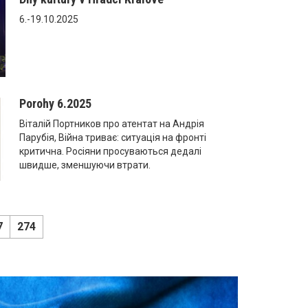
6.-19.10.2025
Porohy 6.2025
Віталій Портников про атентат на Андрія
Парубія, Війна триває: ситуація на фронті
критична. Росіяни просуваються дедалі
швидше, зменшуючи втрати.
7
274