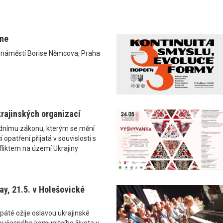
ane
0 náměstí Borise Němcova, Praha
rajinských organizací
ádnímu zákonu, kterým se mění
 opatření přijatá v souvislosti s
liktem na území Ukrajiny
y, 21.5. v Holešovické
páté ožije oslavou ukrajinské
i současného komunitního života v