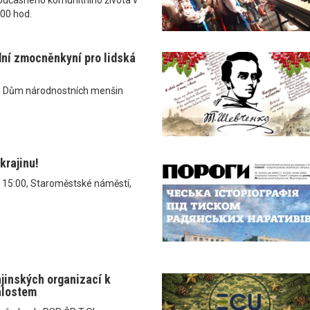
.00 hod.
dní zmocněnkyní pro lidská
, Dům národnostních menšin
krajinu!
v 15:00, Staroměstské náměstí,
ajinských organizací k
álostem