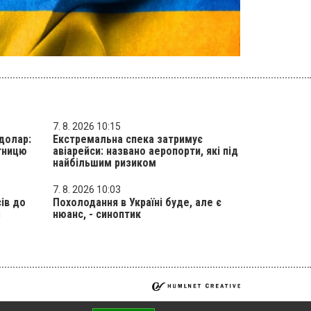
7. 8. 2026 10:15
долар:
Екстремальна спека затримує
ятницю
авіарейси: названо аеропорти, які під
найбільшим ризиком
7. 8. 2026 10:03
ів до
Похолодання в Україні буде, але є
з
нюанс, - синоптик