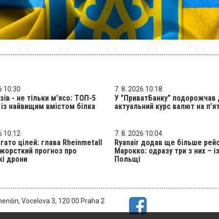
6 10:30
7. 8. 2026 10:18
зів - не тільки м’ясо: ТОП-5
У "ПриватБанку" подорожчав 
 із найвищим вмістом білка
актуальний курс валют на п’
6 10:12
7. 8. 2026 10:04
гато цілей: глава Rheinmetall
Ryanair додав ще більше рейс
жорсткий прогноз про
Марокко: одразу три з них – і
кі дрони
Польщі
menšin, Vocelova 3, 120 00 Praha 2