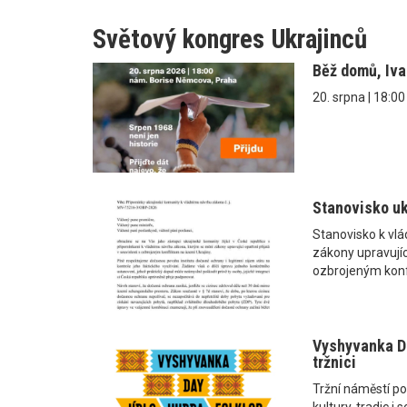
Světový kongres Ukrajinců
Běž domů, Iv
20. srpna | 18:0
Stanovisko uk
Stanovisko k vl
zákony upravující
ozbrojeným konf
Vyshyvanka Da
tržnici
Tržní náměstí po
kultury, tradic 