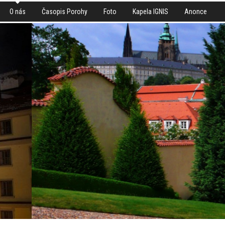
O nás
Časopis Porohy
Foto
Kapela IGNIS
Anonce