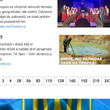
asopisu se chceme věnovat tématu
 geografické, tak vnitřní. Odcizení
odjeli do zahraničí, se stalo jedním
ků posledních let.
číslo na Porohy.cz
25
vychází v době, kdy si
kdo drželi a nadále drží ukrajinské
tojnost. 14. říjen — Den obránců a
...
rohy.cz
3
4
28
56
83
110
138
165
192
219
24