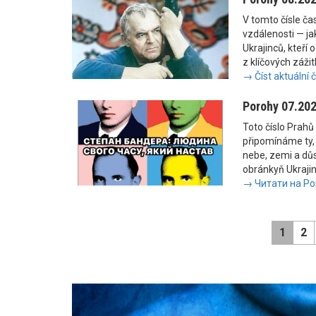
V tomto čísle č
vzdálenosti — jak
Ukrajinců, kteří 
z klíčových zážit
→ Číst aktuální 
Porohy 07.20
Toto číslo Prahů 
připomínáme ty, 
nebe, zemi a důs
obránkyň Ukrajiny
→ Читати на Po
1
2