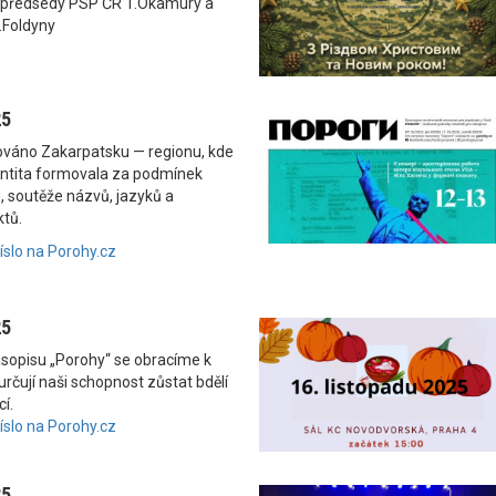
 předsedy PSP ČR T.Okamury a
.Foldyny
25
nováno Zakarpatsku — regionu, kde
dentita formovala za podmínek
, soutěže názvů, jazyků a
ktů.
číslo na Porohy.cz
25
asopisu „Porohy“ se obracíme k
rčují naši schopnost zůstat bdělí
í.
číslo na Porohy.cz
25