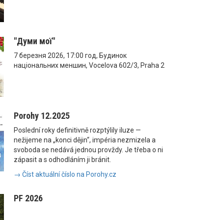
"Думи мої"
7 березня 2026, 17:00 год, Будинок
національних меншин, Vocelova 602/3, Praha 2
Porohy 12.2025
Poslední roky definitivně rozptýlily iluze —
nežijeme na „konci dějin“, impéria nezmizela a
svoboda se nedává jednou provždy. Je třeba o ni
zápasit a s odhodláním ji bránit.
→ Číst aktuální číslo na Porohy.cz
PF 2026