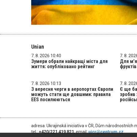
Unian
7. 8. 2026 10:40
7. 8. 202
Зумери обрали найкращі міста для
Для м’я
життя: опубліковано рейтинг
фруктів
7. 8. 2026 10:13
7. 8. 202
З вересня черги в аеропортах Європи
Є ще ба
можуть стати ще довшими: правила
зробив 
EES посилюються
російсь
adresa: Ukrajinská iniciativa v ČR, Dům národnostních 
tel.:
+420/221 419 821
, email:
uicr@centrum.cz